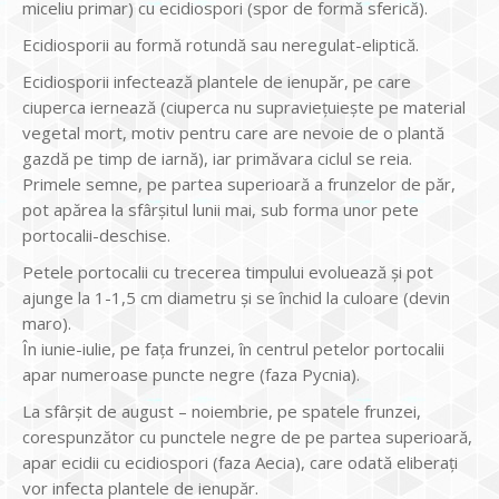
miceliu primar) cu ecidiospori (spor de formă sferică).
Ecidiosporii au formă rotundă sau neregulat-eliptică.
Ecidiosporii infectează plantele de ienupăr, pe care
ciuperca iernează (ciuperca nu supraviețuiește pe material
vegetal mort, motiv pentru care are nevoie de o plantă
gazdă pe timp de iarnă), iar primăvara ciclul se reia.
Primele semne, pe partea superioară a frunzelor de păr,
pot apărea la sfârșitul lunii mai, sub forma unor pete
portocalii-deschise.
Petele portocalii cu trecerea timpului evoluează și pot
ajunge la 1-1,5 cm diametru și se închid la culoare (devin
maro).
În iunie-iulie, pe fața frunzei, în centrul petelor portocalii
apar numeroase puncte negre (faza Pycnia).
La sfârșit de august – noiembrie, pe spatele frunzei,
corespunzător cu punctele negre de pe partea superioară,
apar ecidii cu ecidiospori (faza Aecia), care odată eliberați
vor infecta plantele de ienupăr.