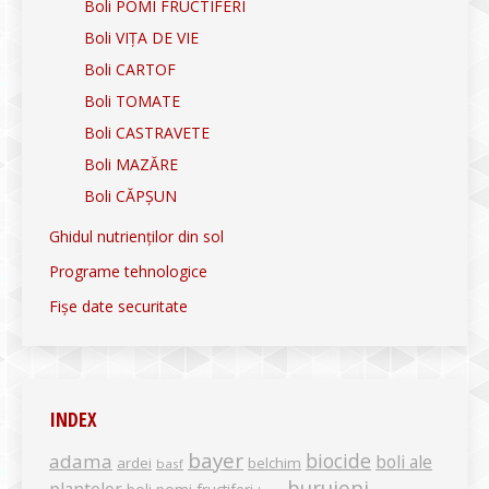
Boli POMI FRUCTIFERI
Boli VIȚA DE VIE
Boli CARTOF
Boli TOMATE
Boli CASTRAVETE
Boli MAZĂRE
Boli CĂPȘUN
Ghidul nutrienților din sol
Programe tehnologice
Fișe date securitate
INDEX
bayer
biocide
adama
boli ale
ardei
belchim
basf
buruieni
plantelor