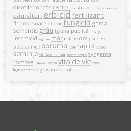
boli pomi fructiferi
bros
cartof
dicotiledonate
castraveti
ceapă
cereale
erbicid
fertilizant
dăunători
fungicid
gama
floarea soarelui
fmc
grâu
sementis
igiena publică
innvigo
măr
orz
insecticid
pachete
nufarm
legume
porumb
rapiță
tehnologice
secară
prun
semințe
syngenta
sfecla de zahăr
summit agro
vița de vie
tomate
varza
Yara
triticale
îngrășământ foliar
îngrășământ