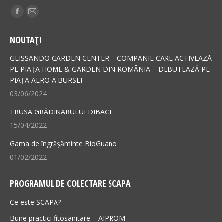
Find us on:
Facebook
Mail
page
page
NOUTAȚI
opens
opens
in
in
GLISSANDO GARDEN CENTER – COMPANIE CARE ACTIVEAZĂ
new
new
PE PIAȚA HOME & GARDEN DIN ROMÂNIA – DEBUTEAZĂ PE
PIAȚA AERO A BURSEI
window
window
03/06/2024
TRUSA GRĂDINARULUI DIBACI
15/04/2022
Gama de îngrășăminte BioGuano
01/02/2022
PROGRAMUL DE COLECTARE SCAPA
Ce este SCAPA?
Bune practici fitosanitare – AIPROM