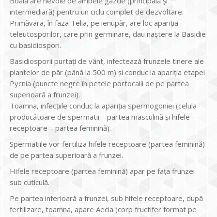
Boala are nevoie de ambele gazde (principală și
intermediară) pentru un ciclu complet de dezvoltare.
Primăvara, în faza Telia, pe ienupăr, are loc apariția
teleutosporilor, care prin germinare, dau naștere la Basidie
cu basidiospori.
Basidiosporii purtați de vânt, infectează frunzele tinere ale
plantelor de păr (până la 500 m) și conduc la apariția etapei
Pycnia (puncte negre în petele portocalii de pe partea
superioară a frunzei).
Toamna, infecțiile conduc la apariția spermogoniei (celula
producătoare de spermatii – partea masculină și hifele
receptoare – partea feminină).
Spermatiile vor fertiliza hifele receptoare (partea feminină)
de pe partea superioară a frunzei.
Hifele receptoare (partea feminină) apar pe fața frunzei
sub cuticulă.
Pe partea inferioară a frunzei, sub hifele receptoare, după
fertilizare, toamna, apare Aecia (corp fructifer format pe