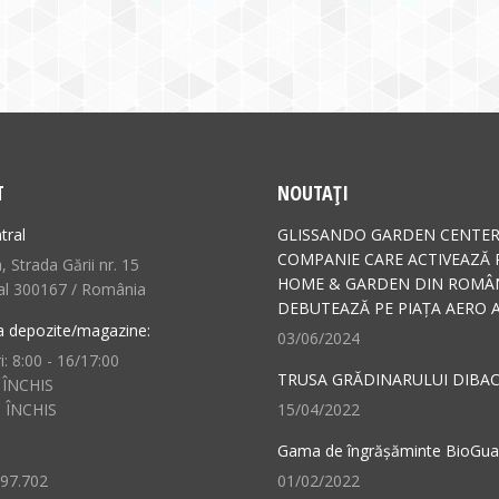
T
NOUTAȚI
tral
GLISSANDO GARDEN CENTER
COMPANIE CARE ACTIVEAZĂ 
 Strada Gării nr. 15
HOME & GARDEN DIN ROMÂN
al 300167 / România
DEBUTEAZĂ PE PIAȚA AERO A
a depozite/magazine:
03/06/2024
i: 8:00 - 16/17:00
TRUSA GRĂDINARULUI DIBAC
 ÎNCHIS
: ÎNCHIS
15/04/2022
Gama de îngrășăminte BioGu
497.702
01/02/2022