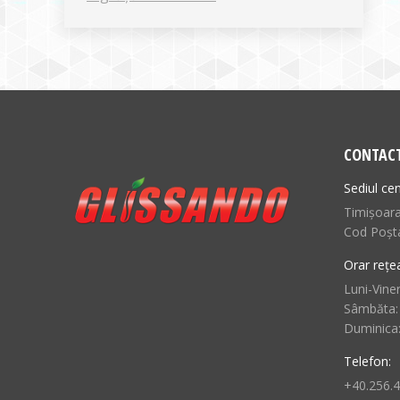
CONTAC
Sediul cen
Timișoara,
Cod Poșt
Orar rețe
Luni-Viner
Sâmbăta:
Duminica
Telefon:
+40.256.