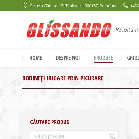
Strada Gării nr. 15, Timișoara 300167, România
+40.
Recoltă 
HOME
DESPRE NOI
PRODUSE
GHIDU
ROBINEȚI IRIGARE PRIN PICURARE
CĂUTARE PRODUS