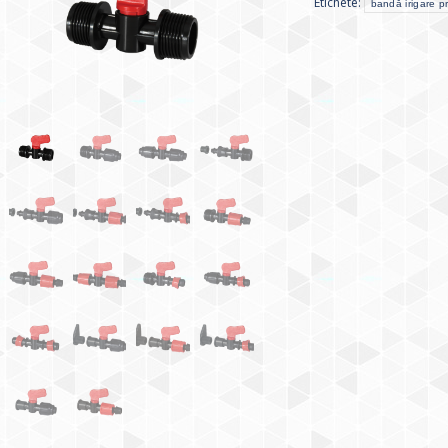
Etichete:
bandă irigare pr