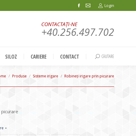
Login
Facebook
Mail
page
page
CONTACTAȚI-NE
opens
opens
+40.256.497.702
in
in
new
new
window
window
SILOZ
CARIERE
CONTACT
CĂUTARE
Search:
u are here:
ome
Produse
Sisteme irigare
Robineți irigare prin picurare
n picurare
are