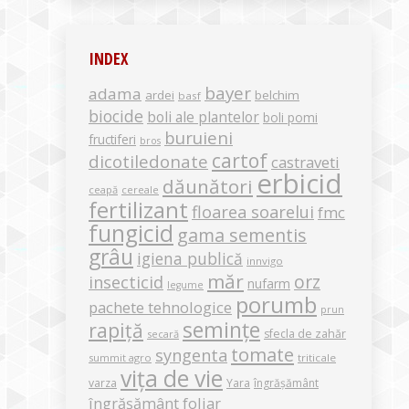
INDEX
bayer
adama
ardei
belchim
basf
biocide
boli ale plantelor
boli pomi
buruieni
fructiferi
bros
cartof
dicotiledonate
castraveti
erbicid
dăunători
ceapă
cereale
fertilizant
floarea soarelui
fmc
fungicid
gama sementis
grâu
igiena publică
innvigo
măr
orz
insecticid
nufarm
legume
porumb
pachete tehnologice
prun
semințe
rapiță
sfecla de zahăr
secară
tomate
syngenta
summit agro
triticale
vița de vie
varza
Yara
îngrășământ
îngrășământ foliar