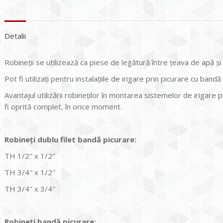
Detalii
Robineții se utilizează ca piese de legătură între țeava de apă și 
Pot fi utilizați pentru instalațiile de irigare prin picurare cu bandă
Avantajul utilizării robineților în montarea sistemelor de irigare
fi oprită complet, în orice moment.
Robineți dublu filet bandă picurare:
TH 1/2″ x 1/2″
TH 3/4″ x 1/2″
TH 3/4″ x 3/4″
Robineți bandă picurare: