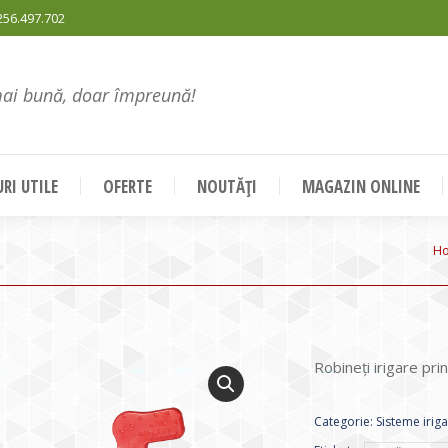
256.497.702
mai bună, doar împreună!
RI UTILE
OFERTE
NOUTĂȚI
MAGAZIN ONLINE
Yo
H
Robineți irigare pri
Categorie:
Sisteme irig