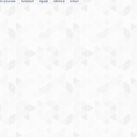
in picurare
furtunuri
irigații
robineți
tuburi