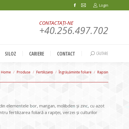
Login
Facebook
Mail
page
page
CONTACTAȚI-NE
opens
opens
+40.256.497.702
in
in
new
new
window
window
SILOZ
CARIERE
CONTACT
CĂUTARE
Search:
You are here:
Home
Produse
Fertilizanți
Îngrășăminte foliare
Rapsin
din elementele bor, mangan, molibden şi zinc, cu azot
tru fertilizarea foliară a rapiţei, verzei şi culturilor