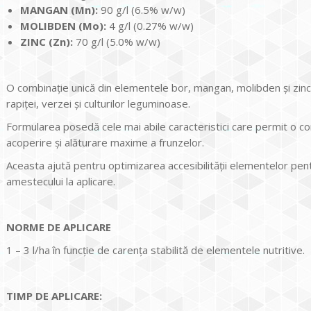
MANGAN (Мn):
90 g/l (6.5% w/w)
MOLIBDEN (Мо):
4 g/l (0.27% w/w)
ZINC (Zn):
70 g/l (5.0% w/w)
O combinaţie unică din elementele bor, mangan, molibden şi zinc, c
rapiţei, verzei şi culturilor leguminoase.
Formularea posedă cele mai abile caracteristici care permit o c
acoperire şi alăturare maxime a frunzelor.
Aceasta ajută pentru optimizarea accesibilităţii elementelor pent
amestecului la aplicare.
NORME DE APLICARE
1 – 3 l/ha în funcţie de carenţa stabilită de elementele nutritive.
TIMP DE APLICARE: