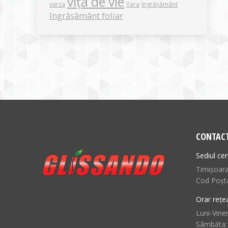
vița de vie
varza
Yara
îngrășământ
îngrășământ foliar
CONTAC
Sediul cen
Timișoara,
Cod Poșt
Orar rețe
Luni-Viner
Sâmbăta: