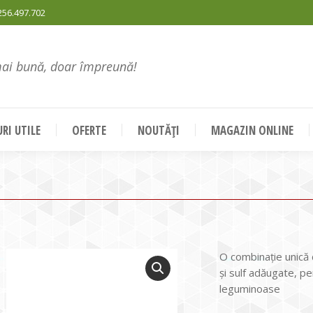
256.497.702
mai bună, doar împreună!
RI UTILE
OFERTE
NOUTĂȚI
MAGAZIN ONLINE
O combinaţie unică 
şi sulf adăugate, pen
leguminoase