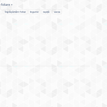
 foliare
c
îngrășământ foliar
legume
rapiță
varza