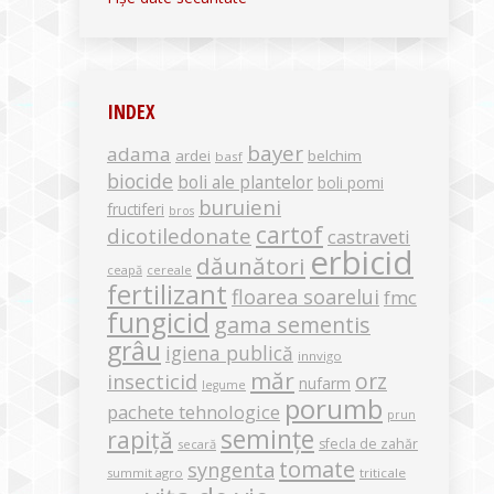
INDEX
bayer
adama
ardei
belchim
basf
biocide
boli ale plantelor
boli pomi
buruieni
fructiferi
bros
cartof
dicotiledonate
castraveti
erbicid
dăunători
ceapă
cereale
fertilizant
floarea soarelui
fmc
fungicid
gama sementis
grâu
igiena publică
innvigo
măr
orz
insecticid
nufarm
legume
porumb
pachete tehnologice
prun
semințe
rapiță
sfecla de zahăr
secară
tomate
syngenta
summit agro
triticale