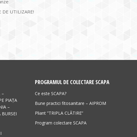
runze
 DE UTILIZARE!
PROGRAMUL DE COLECTARE SCAPA
 –
Ce este SCAPA?
PE PIAȚA
Bune practici fitosanitare – AIPROM
IA –
Pliant ”TRIPLA CLĂTIRE”
 BURSEI
Program colectare SCAPA
I