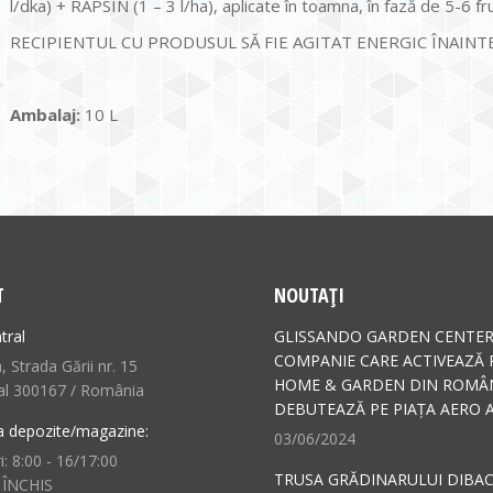
l/dka) + RAPSIN (1 – 3 l/ha), aplicate în toamna, în fază de 5-6 f
RECIPIENTUL CU PRODUSUL SĂ FIE AGITAT ENERGIC ÎNAINTE
Ambalaj:
10 L
T
NOUTAȚI
tral
GLISSANDO GARDEN CENTER
COMPANIE CARE ACTIVEAZĂ 
 Strada Gării nr. 15
HOME & GARDEN DIN ROMÂN
al 300167 / România
DEBUTEAZĂ PE PIAȚA AERO A
a depozite/magazine:
03/06/2024
i: 8:00 - 16/17:00
TRUSA GRĂDINARULUI DIBAC
 ÎNCHIS