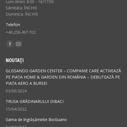
Luni-Vineri: 8:00 - 16/17:00
Sâmbăta: ÎNCHIS
Duminica: ÎNCHIS
Telefon:
+40.256.497.702
Find us on:
Facebook
Mail
page
page
NOUTAȚI
opens
opens
in
in
GLISSANDO GARDEN CENTER – COMPANIE CARE ACTIVEAZĂ
new
new
PE PIAȚA HOME & GARDEN DIN ROMÂNIA – DEBUTEAZĂ PE
PIAȚA AERO A BURSEI
window
window
03/06/2024
TRUSA GRĂDINARULUI DIBACI
15/04/2022
Gama de îngrășăminte BioGuano