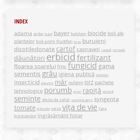
INDEX
bayer
biocide
adama
boli ale
ardei
belchim
basf
buruieni
plantelor
boli pomi fructiferi
bros
cartof
dicotiledonate
castraveti
ceapă
cereale
erbicid
fertilizant
dăunători
fungicid
gama
floarea soarelui
fmc
grâu
sementis
igiena publică
innvigo
măr
orz
insecticid
pachete
nufarm
legume
porumb
rapiță
tehnologice
secară
prun
semințe
syngenta
sfecla de zahăr
summit agro
vița de vie
tomate
varza
Yara
triticale
îngrășământ foliar
îngrășământ