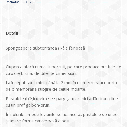
Etichetă:
boli cartof
Detalii
Spongospora subterranea (Râia făinoasă)
Ciuperca atacă numai tuberculii, pe care produce pustule de
culoare brună, de diferite dimensiuni.
La început sunt mici, până la 2 mm în diametru și acoperite
de o membrană subțire de celule moarte.
Pustulele (bășicuțele) se sparg și apar mici adâncituri pline
cu un praf galben-brun.
În solurile umede leziunile se adâncesc, pustulele se unesc
și apare forma canceroasă a bolii.