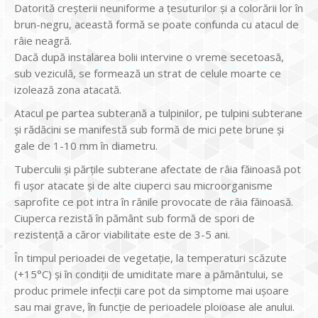
Datorită creșterii neuniforme a țesuturilor și a colorării lor în
brun-negru, această formă se poate confunda cu atacul de
râie neagră.
Dacă după instalarea bolii intervine o vreme secetoasă,
sub veziculă, se formează un strat de celule moarte ce
izolează zona atacată.
Atacul pe partea subterană a tulpinilor, pe tulpini subterane
și rădăcini se manifestă sub formă de mici pete brune și
gale de 1-10 mm în diametru.
Tuberculii și părțile subterane afectate de râia făinoasă pot
fi ușor atacate și de alte ciuperci sau microorganisme
saprofite ce pot intra în rănile provocate de râia făinoasă.
Ciuperca rezistă în pământ sub formă de spori de
rezistență a căror viabilitate este de 3-5 ani.
În timpul perioadei de vegetație, la temperaturi scăzute
(+15°C) și în condiții de umiditate mare a pământului, se
produc primele infecții care pot da simptome mai ușoare
sau mai grave, în funcție de perioadele ploioase ale anului.