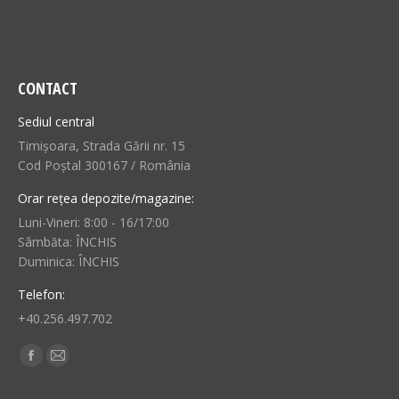
CONTACT
Sediul central
Timișoara, Strada Gării nr. 15
Cod Poștal 300167 / România
Orar rețea depozite/magazine:
Luni-Vineri: 8:00 - 16/17:00
Sâmbăta: ÎNCHIS
Duminica: ÎNCHIS
Telefon:
+40.256.497.702
Find us on:
Facebook
Mail
page
page