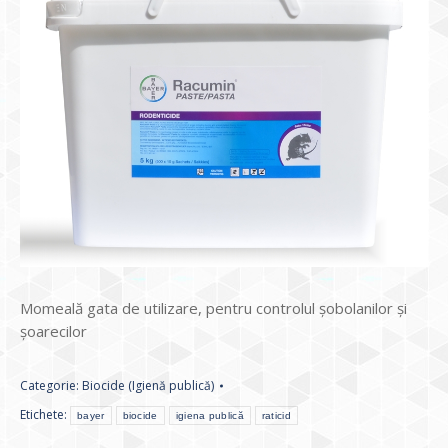
Momeală gata de utilizare, pentru controlul șobolanilor și
șoarecilor
Categorie:
Biocide (Igienă publică)
Etichete:
bayer
biocide
igiena publică
raticid