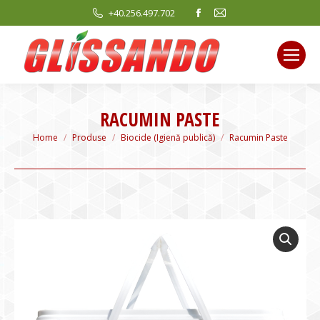
Facebook
Mail
+40.256.497.702
page
page
opens
opens
in
in
new
new
window
window
RACUMIN PASTE
You are here:
Home
Produse
Biocide (Igienă publică)
Racumin Paste