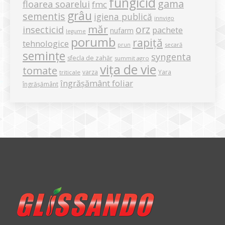
fungicid
gama
floarea soarelui
fmc
grâu
sementis
igiena publică
innvigo
măr
orz
insecticid
pachete
nufarm
legume
porumb
rapiță
tehnologice
secară
prun
semințe
syngenta
sfecla de zahăr
summit agro
vița de vie
tomate
varza
Yara
triticale
îngrășământ foliar
îngrășământ