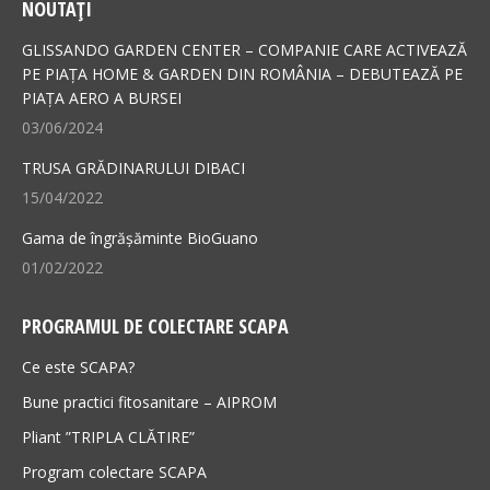
NOUTAȚI
opens
opens
in
in
GLISSANDO GARDEN CENTER – COMPANIE CARE ACTIVEAZĂ
new
new
PE PIAȚA HOME & GARDEN DIN ROMÂNIA – DEBUTEAZĂ PE
PIAȚA AERO A BURSEI
window
window
03/06/2024
TRUSA GRĂDINARULUI DIBACI
15/04/2022
Gama de îngrășăminte BioGuano
01/02/2022
PROGRAMUL DE COLECTARE SCAPA
Ce este SCAPA?
Bune practici fitosanitare – AIPROM
Pliant ”TRIPLA CLĂTIRE”
Program colectare SCAPA