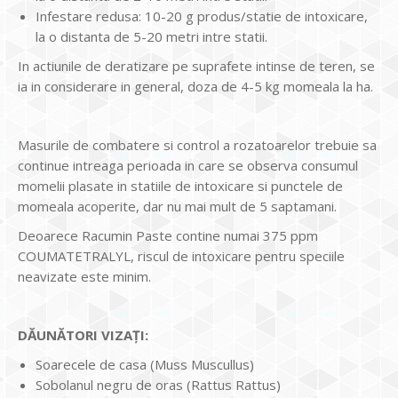
Infestare redusa: 10-20 g produs/statie de intoxicare,
la o distanta de 5-20 metri intre statii.
In actiunile de deratizare pe suprafete intinse de teren, se
ia in considerare in general, doza de 4-5 kg momeala la ha.
Masurile de combatere si control a rozatoarelor trebuie sa
continue intreaga perioada in care se observa consumul
momelii plasate in statiile de intoxicare si punctele de
momeala acoperite, dar nu mai mult de 5 saptamani.
Deoarece Racumin Paste contine numai 375 ppm
COUMATETRALYL, riscul de intoxicare pentru speciile
neavizate este minim.
DĂUNĂTORI VIZAȚI:
Soarecele de casa (Muss Muscullus)
Sobolanul negru de oras (Rattus Rattus)