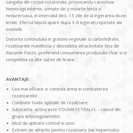
sangelui din corpul rozatorului, provocandu-i acestuia
hemoragii interne, urmate de o moarte lenta si
nedureroasa, in intervalul de3–15 zile de la ingerarea dozei
letale. Efectul biocid apare dupa 3-6 ingerari repetate ale
momelii.
Datorita continutului in grasimi vegetale si carbohidrate,
rozatoarele manifesta o deosebita atractivitate fata de
Racumin Paste, preferand consumarea produsului chiar si in
competitia cu alte surse de hrana.
AVANTAJE:
Cea mai eficace si comoda arma in combaterea
rozatoarelor.
Combate toate speciile de rozatoare;
Substanta activa este COUMATETRALYL – raticid din
grupa anticoagulantelor;
Mod de aplicare comod si usor;
Extrem de atractiv pentru rozatoare dar nepericulos