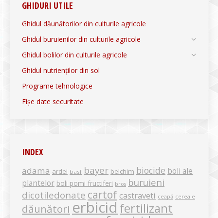
GHIDURI UTILE
Ghidul dăunătorilor din culturile agricole
Ghidul buruienilor din culturile agricole
Ghidul bolilor din culturile agricole
Ghidul nutrienților din sol
Programe tehnologice
Fișe date securitate
INDEX
bayer
biocide
adama
boli ale
ardei
belchim
basf
buruieni
plantelor
boli pomi fructiferi
bros
cartof
dicotiledonate
castraveti
ceapă
cereale
erbicid
fertilizant
dăunători