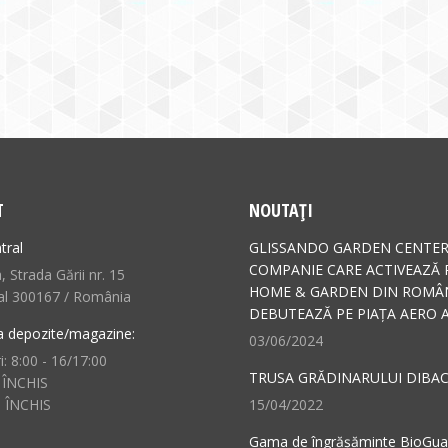
T
NOUTAȚI
tral
GLISSANDO GARDEN CENTER
COMPANIE CARE ACTIVEAZĂ 
 Strada Gării nr. 15
HOME & GARDEN DIN ROMÂN
al 300167 / România
DEBUTEAZĂ PE PIAȚA AERO A
a depozite/magazine:
03/06/2024
i: 8:00 - 16/17:00
TRUSA GRĂDINARULUI DIBAC
 ÎNCHIS
: ÎNCHIS
15/04/2022
Gama de îngrășăminte BioGu