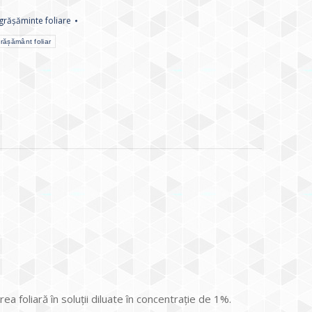
grășăminte foliare
rășământ foliar
a foliară în soluții diluate în concentrație de 1%.