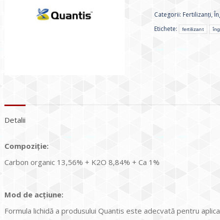
Categorii:
Fertilizanți
,
În
Etichete:
fertilizant
îng
Detalii
Compoziție:
Carbon organic 13,56% + K2O 8,84% + Ca 1%
Mod de acțiune:
Formula lichidă a produsului Quantis este adecvată pentru aplicare