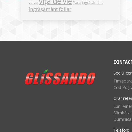
vița de vie
varza
Yara
îngrășământ
îngrășământ foliar
CONTAC
Sediul cen
Timișoara,
Cod Poșt
Orar rețe
Luni-Viner
Sâmbăta:
Duminica
Telefon: