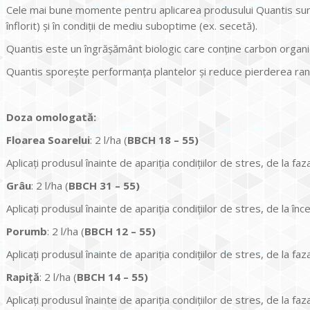
Cele mai bune momente pentru aplicarea produsului Quantis sunt î
înflorit) și în condiții de mediu suboptime (ex. secetă).
Quantis este un îngrăşământ biologic care conţine carbon organic,
Quantis sporește performanța plantelor și reduce pierderea rand
Doza omologată:
Floarea Soarelui
: 2 l/ha (
BBCH 18 – 55)
Aplicați produsul înainte de apariția condițiilor de stres, de la faz
Grâu
: 2 l/ha (
BBCH 31 – 55)
Aplicați produsul înainte de apariţia condiţiilor de stres, de la înce
Porumb
: 2 l/ha (
BBCH 12 – 55)
Aplicați produsul înainte de apariția condițiilor de stres, de la faz
Rapiță
: 2 l/ha (
BBCH 14 – 55)
Aplicați produsul înainte de apariția condițiilor de stres, de la faz