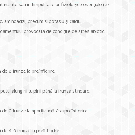
nainte sau în timpul fazelor fiziologice esențiale (ex.
 aminoacizi, precum și potasiu și calciu.
amentului provocată de condițiile de stres abiotic.
a de 8 frunze la preînflorire.
putul alungirii tulpinii până la frunza stindard.
a de 2 frunze la apariția mătăsii/preînflorire.
a de 4-6 frunze la preînflorire.