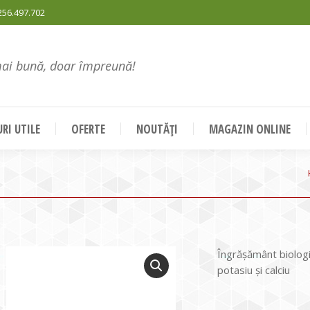
256.497.702
mai bună, doar împreună!
RI UTILE
OFERTE
NOUTĂȚI
MAGAZIN ONLINE
Îngrăşământ biologi
potasiu și calciu