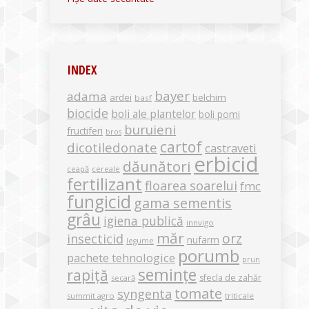
INDEX
bayer
adama
ardei
belchim
basf
biocide
boli ale plantelor
boli pomi
buruieni
fructiferi
bros
cartof
dicotiledonate
castraveti
erbicid
dăunători
ceapă
cereale
fertilizant
floarea soarelui
fmc
fungicid
gama sementis
grâu
igiena publică
innvigo
măr
orz
insecticid
nufarm
legume
porumb
pachete tehnologice
prun
semințe
rapiță
sfecla de zahăr
secară
tomate
syngenta
summit agro
triticale