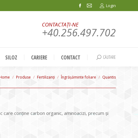
Login
Facebook
Mail
page
page
CONTACTAȚI-NE
opens
opens
+40.256.497.702
in
in
new
new
window
window
SILOZ
CARIERE
CONTACT
CĂUTARE
Search:
You are here:
Home
Produse
Fertilizanți
Îngrășăminte foliare
Quantis
c care conţine carbon organic, aminoacizi, precum și