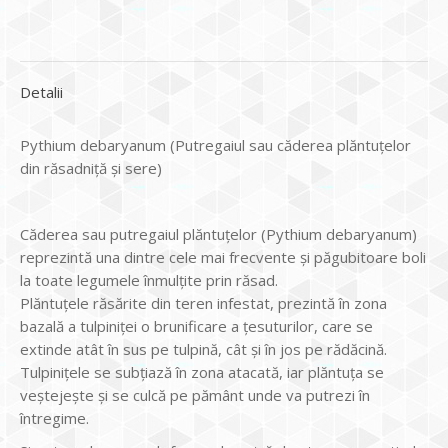
Detalii
Pythium debaryanum (Putregaiul sau căderea plăntuțelor
din răsadniță și sere)
Căderea sau putregaiul plăntuțelor (Pythium debaryanum)
reprezintă una dintre cele mai frecvente și păgubitoare boli
la toate legumele înmulțite prin răsad.
Plăntuțele răsărite din teren infestat, prezintă în zona
bazală a tulpiniței o brunificare a țesuturilor, care se
extinde atât în sus pe tulpină, cât și în jos pe rădăcină.
Tulpinițele se subțiază în zona atacată, iar plăntuța se
veștejește și se culcă pe pământ unde va putrezi în
întregime.