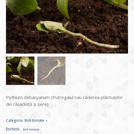
Pythium debaryanum (Putregaiul sau căderea plăntuțelor
din răsadniță și sere)
Categorie:
Boli tomate
Etichetă:
boli tomate