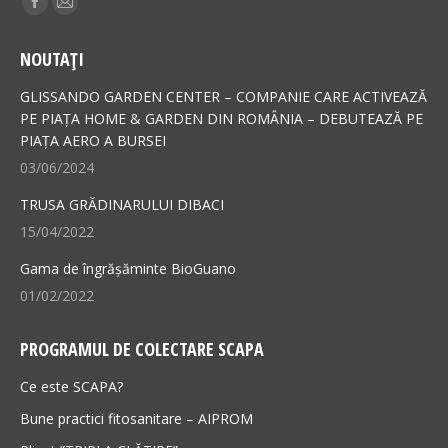
Facebook
Mail
page
page
NOUTAȚI
opens
opens
in
in
GLISSANDO GARDEN CENTER – COMPANIE CARE ACTIVEAZĂ
new
new
PE PIAȚA HOME & GARDEN DIN ROMÂNIA – DEBUTEAZĂ PE
PIAȚA AERO A BURSEI
window
window
03/06/2024
TRUSA GRĂDINARULUI DIBACI
15/04/2022
Gama de îngrășăminte BioGuano
01/02/2022
PROGRAMUL DE COLECTARE SCAPA
Ce este SCAPA?
Bune practici fitosanitare – AIPROM