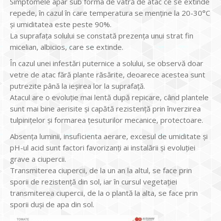
Simptomele apar sub forma de vatră de atac ce se extinde
repede, în cazul în care temperatura se menține la 20-30°C
și umiditatea este peste 90%.
La suprafața solului se constată prezența unui strat fin
micelian, albicios, care se extinde.
În cazul unei infestări puternice a solului, se observă doar
vetre de atac fără plante răsărite, deoarece acestea sunt
putrezite până la ieșirea lor la suprafață.
Atacul are o evoluție mai lentă după repicare, când plantele
sunt mai bine aerisite și capătă rezistență prin înverzirea
tulpinițelor și formarea țesuturilor mecanice, protectoare.
Absența luminii, insuficienta aerare, excesul de umiditate și
pH-ul acid sunt factori favorizanți ai instalării și evoluției
grave a ciupercii.
Transmiterea ciupercii, de la un an la altul, se face prin
sporii de rezistență din sol, iar în cursul vegetației
transmiterea ciupercii, de la o plantă la alta, se face prin
sporii duși de apa din sol.