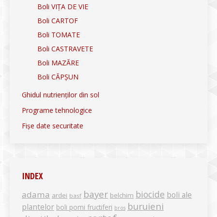
Boli VIȚA DE VIE
Boli CARTOF
Boli TOMATE
Boli CASTRAVETE
Boli MAZĂRE
Boli CĂPȘUN
Ghidul nutrienților din sol
Programe tehnologice
Fișe date securitate
INDEX
bayer
biocide
adama
boli ale
ardei
belchim
basf
buruieni
plantelor
boli pomi fructiferi
bros