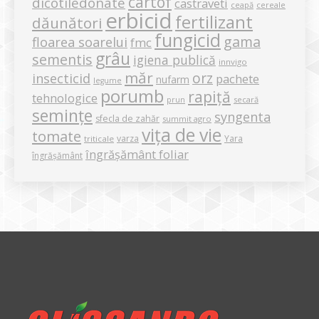
cartof
dicotiledonate
castraveti
ceapă
cereale
erbicid
fertilizant
dăunători
fungicid
gama
floarea soarelui
fmc
grâu
sementis
igiena publică
innvigo
măr
orz
insecticid
pachete
nufarm
legume
porumb
rapiță
tehnologice
secară
prun
semințe
syngenta
sfecla de zahăr
summit agro
vița de vie
tomate
varza
Yara
triticale
îngrășământ foliar
îngrășământ