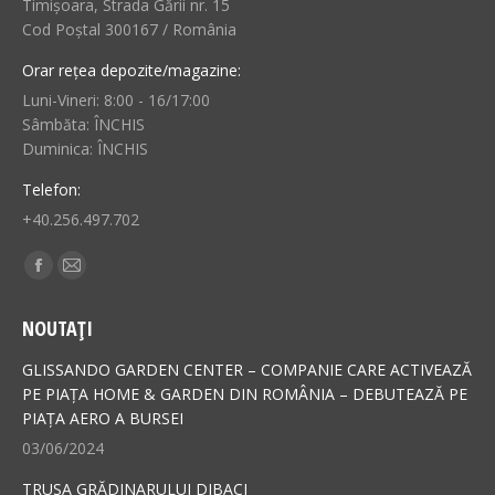
Timișoara, Strada Gării nr. 15
Cod Poștal 300167 / România
Orar rețea depozite/magazine:
Luni-Vineri: 8:00 - 16/17:00
Sâmbăta: ÎNCHIS
Duminica: ÎNCHIS
Telefon:
+40.256.497.702
Find us on:
Facebook
Mail
page
page
NOUTAȚI
opens
opens
in
in
GLISSANDO GARDEN CENTER – COMPANIE CARE ACTIVEAZĂ
new
new
PE PIAȚA HOME & GARDEN DIN ROMÂNIA – DEBUTEAZĂ PE
PIAȚA AERO A BURSEI
window
window
03/06/2024
TRUSA GRĂDINARULUI DIBACI