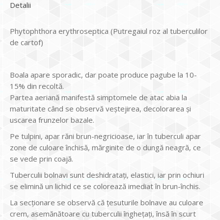
Detalii
Phytophthora erythroseptica (Putregaiul roz al tuberculilor
de cartof)
Boala apare sporadic, dar poate produce pagube la 10-
15% din recoltă.
Partea aeriană manifestă simptomele de atac abia la
maturitate când se observă veștejirea, decolorarea și
uscarea frunzelor bazale.
Pe tulpini, apar răni brun-negricioase, iar în tuberculi apar
zone de culoare închisă, mărginite de o dungă neagră, ce
se vede prin coajă.
Tuberculii bolnavi sunt deshidratați, elastici, iar prin ochiuri
se elimină un lichid ce se colorează imediat în brun-închis.
La secționare se observă că țesuturile bolnave au culoare
crem, asemănătoare cu tuberculii înghețați, însă în scurt