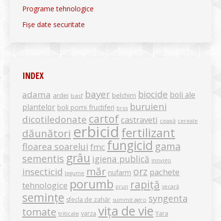
Programe tehnologice
Fișe date securitate
INDEX
bayer
biocide
adama
boli ale
ardei
belchim
basf
buruieni
plantelor
boli pomi fructiferi
bros
cartof
dicotiledonate
castraveti
ceapă
cereale
erbicid
fertilizant
dăunători
fungicid
gama
floarea soarelui
fmc
grâu
sementis
igiena publică
innvigo
măr
orz
insecticid
pachete
nufarm
legume
porumb
rapiță
tehnologice
secară
prun
semințe
syngenta
sfecla de zahăr
summit agro
vița de vie
tomate
varza
Yara
triticale