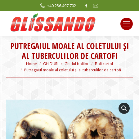
Facebook
Mail
+40.256.497.702
page
page
opens
opens
in
in
new
new
PUTREGAIUL MOALE AL COLETULUI ȘI
window
window
AL TUBERCULILOR DE CARTOFI
You are here:
Home
GHIDURI
Ghidul bolilor
Boli cartof
Putregaiul moale al coletului și al tuberculilor de cartofi