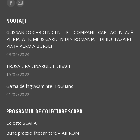
Find us on:
Facebook
Mail
page
page
NOUTAȚI
opens
opens
in
in
GLISSANDO GARDEN CENTER – COMPANIE CARE ACTIVEAZĂ
new
new
PE PIAȚA HOME & GARDEN DIN ROMÂNIA – DEBUTEAZĂ PE
PIAȚA AERO A BURSEI
window
window
03/06/2024
TRUSA GRĂDINARULUI DIBACI
15/04/2022
Gama de îngrășăminte BioGuano
01/02/2022
PROGRAMUL DE COLECTARE SCAPA
Ce este SCAPA?
Bune practici fitosanitare – AIPROM