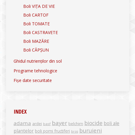
Boli VIȚA DE VIE
Boli CARTOF
Boli TOMATE
Boli CASTRAVETE
Boli MAZĂRE
Boli CĂPȘUN
Ghidul nutrienților din sol
Programe tehnologice
Fișe date securitate
INDEX
bayer
biocide
adama
boli ale
ardei
belchim
basf
buruieni
plantelor
boli pomi fructiferi
bros