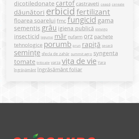
cartof
dicotiledonate
castraveti
ceapă
cereale
erbicid
fertilizant
dăunători
fungicid
gama
floarea soarelui
fmc
grâu
sementis
igiena publică
innvigo
măr
orz
insecticid
pachete
nufarm
legume
porumb
rapiță
tehnologice
secară
prun
semințe
syngenta
sfecla de zahăr
summit agro
vița de vie
tomate
varza
Yara
triticale
îngrășământ foliar
îngrășământ