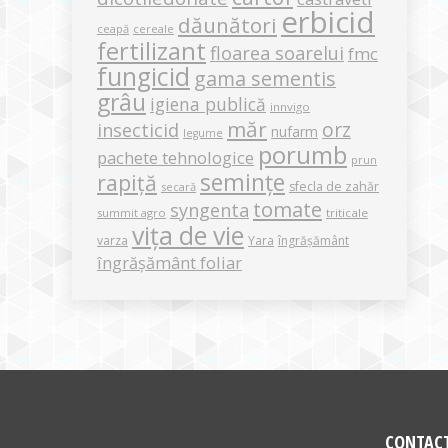
erbicid
dăunători
ceapă
cereale
fertilizant
floarea soarelui
fmc
fungicid
gama sementis
grâu
igiena publică
innvigo
măr
orz
insecticid
nufarm
legume
porumb
pachete tehnologice
prun
semințe
rapiță
sfecla de zahăr
secară
tomate
syngenta
summit agro
triticale
vița de vie
varza
Yara
îngrășământ
îngrășământ foliar
CONTAC