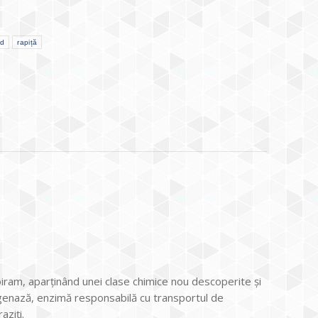
id
rapiță
iram, aparținând unei clase chimice nou descoperite şi
genază, enzimă responsabilă cu transportul de
aziți.