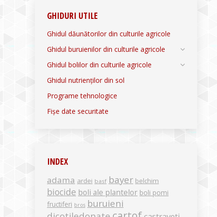
GHIDURI UTILE
Ghidul dăunătorilor din culturile agricole
Ghidul buruienilor din culturile agricole
Ghidul bolilor din culturile agricole
Ghidul nutrienților din sol
Programe tehnologice
Fișe date securitate
INDEX
bayer
adama
ardei
belchim
basf
biocide
boli ale plantelor
boli pomi
buruieni
fructiferi
bros
cartof
dicotiledonate
castraveti