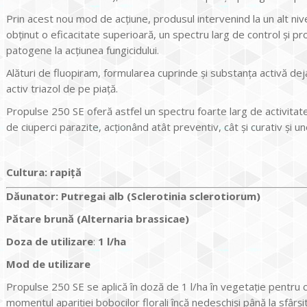
Prin acest nou mod de acțiune, produsul intervenind la un alt nive
obținut o eficacitate superioară, un spectru larg de control și pr
patogene la acțiunea fungicidului.
Alături de fluopiram, formularea cuprinde și substanța activă de
activ triazol de pe piață.
Propulse 250 SE oferă astfel un spectru foarte larg de activita
de ciuperci parazite, acționând atât preventiv, cât și curativ și un
Cultura:
rapiţă
Dăunator
:
Putregai alb (Sclerotinia sclerotiorum)
Pătare brună (Alternaria brassicae)
Doza de utilizare
:
1 l/ha
Mod de utilizare
Propulse 250 SE se aplică în doză de 1 l/ha în vegetație pentru c
momentul apariției bobocilor florali încă nedeschiși până la sfârșit