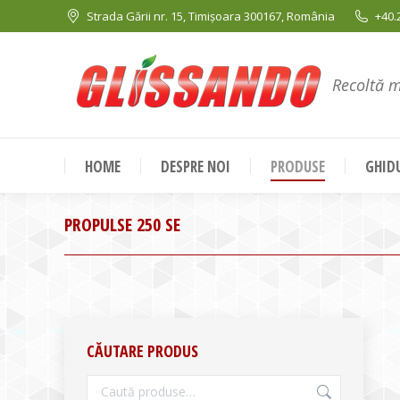
Strada Gării nr. 15, Timișoara 300167, România
+40.
Recoltă 
HOME
DESPRE NOI
PRODUSE
GHIDU
PROPULSE 250 SE
CĂUTARE PRODUS