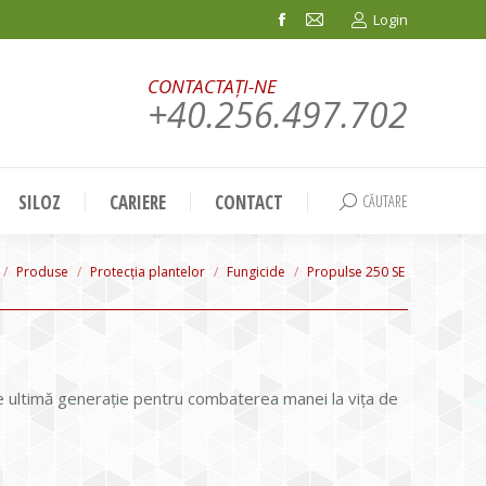
Login
Facebook
Mail
page
page
CONTACTAȚI-NE
opens
opens
+40.256.497.702
in
in
new
new
window
window
SILOZ
CARIERE
CONTACT
CĂUTARE
Search:
re here:
Produse
Protecția plantelor
Fungicide
Propulse 250 SE
e ultimă generaţie pentru combaterea manei la viţa de