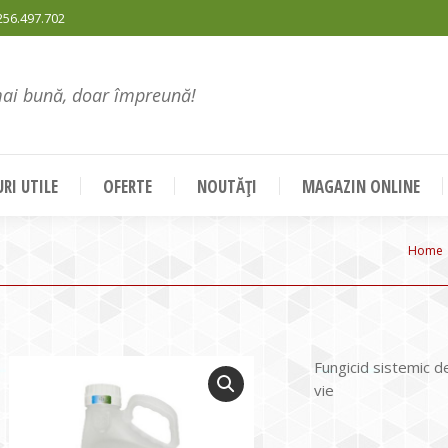
256.497.702
mai bună, doar împreună!
RI UTILE
OFERTE
NOUTĂȚI
MAGAZIN ONLINE
You a
Home
Fungicid sistemic d
vie