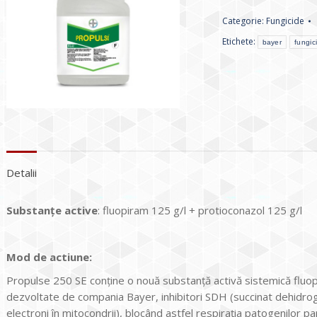
Categorie:
Fungicide
Etichete:
bayer
fungic
Detalii
Substanţe active
: fluopiram 125 g/l + protioconazol 125 g/l
Mod de actiune:
Propulse 250 SE conține o nouă substanță activă sistemică fluop
dezvoltate de compania Bayer, inhibitori SDH (succinat dehidro
electroni în mitocondrii), blocând astfel respirația patogenilor par