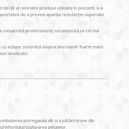
l decât al celorlalte produse utilizate în prezent, s-a
oprietatea de a preveni apariția rezistenței ciupercilor
ja consacrată protioconazol, recunoscută ca cel mai
te cu acțiune sistemică asupra unui număr foarte mare
eori eradicativ.
ombaterea putregaiului alb și a pătării brune din
ul înfloritului/scuturarea petalelor.