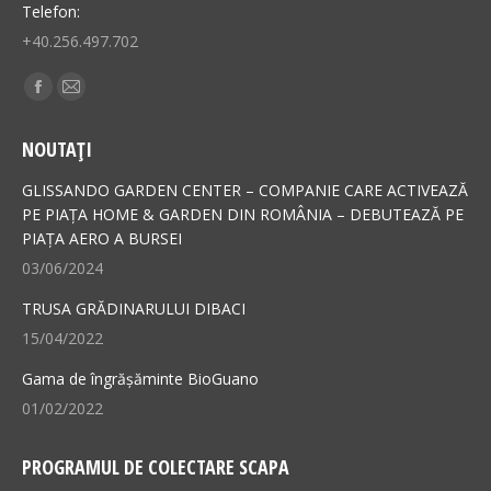
Telefon:
+40.256.497.702
Find us on:
Facebook
Mail
page
page
NOUTAȚI
opens
opens
in
in
GLISSANDO GARDEN CENTER – COMPANIE CARE ACTIVEAZĂ
new
new
PE PIAȚA HOME & GARDEN DIN ROMÂNIA – DEBUTEAZĂ PE
PIAȚA AERO A BURSEI
window
window
03/06/2024
TRUSA GRĂDINARULUI DIBACI
15/04/2022
Gama de îngrășăminte BioGuano
01/02/2022
PROGRAMUL DE COLECTARE SCAPA