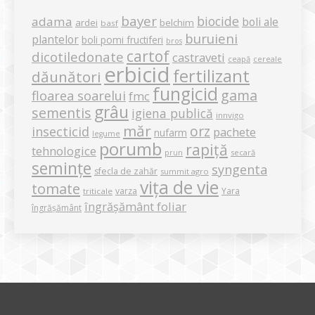
bayer
biocide
adama
boli ale
ardei
belchim
basf
buruieni
plantelor
boli pomi fructiferi
bros
cartof
dicotiledonate
castraveti
ceapă
cereale
erbicid
fertilizant
dăunători
fungicid
gama
floarea soarelui
fmc
grâu
sementis
igiena publică
innvigo
măr
orz
insecticid
pachete
nufarm
legume
porumb
rapiță
tehnologice
secară
prun
semințe
syngenta
sfecla de zahăr
summit agro
vița de vie
tomate
varza
Yara
triticale
îngrășământ foliar
îngrășământ