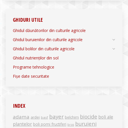
GHIDURI UTILE
Ghidul dăunătorilor din culturile agricole
Ghidul buruienilor din culturile agricole
Ghidul bolilor din culturile agricole
Ghidul nutrienților din sol
Programe tehnologice
Fișe date securitate
INDEX
bayer
biocide
adama
boli ale
ardei
belchim
basf
buruieni
plantelor
boli pomi fructiferi
bros