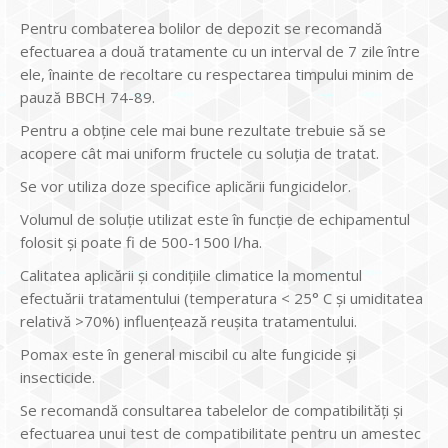
Pentru combaterea bolilor de depozit se recomandă
efectuarea a două tratamente cu un interval de 7 zile între
ele, înainte de recoltare cu respectarea timpului minim de
pauză BBCH 74-89.
Pentru a obţine cele mai bune rezultate trebuie să se
acopere cât mai uniform fructele cu soluţia de tratat.
Se vor utiliza doze specifice aplicării fungicidelor.
Volumul de soluţie utilizat este în funcţie de echipamentul
folosit şi poate fi de 500-1500 l/ha.
Calitatea aplicării și condițiile climatice la momentul
efectuării tratamentului (temperatura < 25° C și umiditatea
relativă >70%) influențează reușita tratamentului.
Pomax este în general miscibil cu alte fungicide şi
insecticide.
Se recomandă consultarea tabelelor de compatibilităţi şi
efectuarea unui test de compatibilitate pentru un amestec