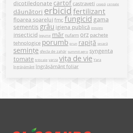
cartof
dicotiledonate
castraveti
ceapă
cereale
erbicid
fertilizant
dăunători
fungicid
gama
floarea soarelui
fmc
grâu
sementis
igiena publică
innvigo
măr
orz
insecticid
pachete
nufarm
legume
porumb
rapiță
tehnologice
secară
prun
semințe
syngenta
sfecla de zahăr
summit agro
vița de vie
tomate
varza
Yara
triticale
îngrășământ foliar
îngrășământ