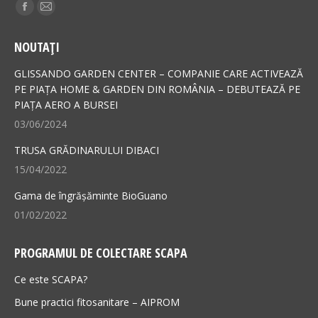
Find us on:
Facebook
Mail
page
page
NOUTAȚI
opens
opens
in
in
GLISSANDO GARDEN CENTER – COMPANIE CARE ACTIVEAZĂ
new
new
PE PIAȚA HOME & GARDEN DIN ROMÂNIA – DEBUTEAZĂ PE
PIAȚA AERO A BURSEI
window
window
03/06/2024
TRUSA GRĂDINARULUI DIBACI
15/04/2022
Gama de îngrășăminte BioGuano
01/02/2022
PROGRAMUL DE COLECTARE SCAPA
Ce este SCAPA?
Bune practici fitosanitare – AIPROM