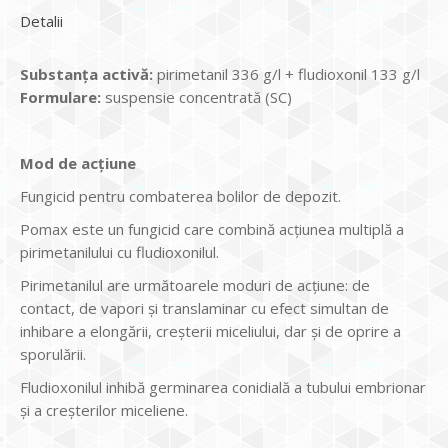
Detalii
Substanța activă:
pirimetanil 336 g/l + fludioxonil 133 g/l
Formulare:
suspensie concentrată (SC)
Mod de acțiune
Fungicid pentru combaterea bolilor de depozit.
Pomax este un fungicid care combină acțiunea multiplă a
pirimetanilului cu fludioxonilul.
Pirimetanilul are următoarele moduri de acțiune: de
contact, de vapori și translaminar cu efect simultan de
inhibare a elongării, creșterii miceliului, dar și de oprire a
sporulării.
Fludioxonilul inhibă germinarea conidială a tubului embrionar
și a creșterilor miceliene.