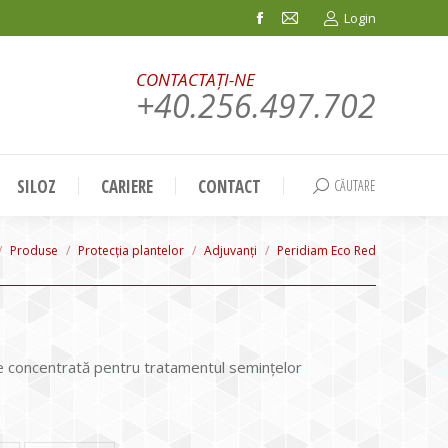
Login
Facebook
Mail
page
page
CONTACTAȚI-NE
opens
opens
+40.256.497.702
in
in
new
new
window
window
SILOZ
CARIERE
CONTACT
CĂUTARE
Search:
e here:
Produse
Protecția plantelor
Adjuvanți
Peridiam Eco Red
e concentrată pentru tratamentul semințelor