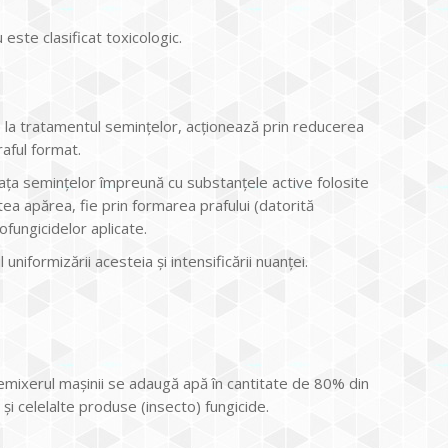
este clasificat toxicologic.
te la tratamentul semințelor, acționează prin reducerea
aful format.
ața semințelor împreună cu substanțele active folosite
tea apărea, fie prin formarea prafului (datorită
ofungicidelor aplicate.
iformizării acesteia și intensificării nuanței.
remixerul mașinii se adaugă apă în cantitate de 80% din
i celelalte produse (insecto) fungicide.