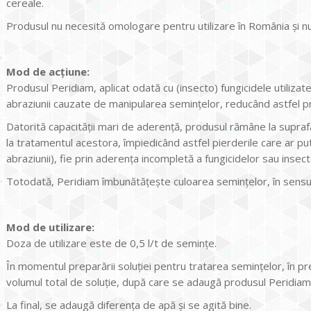
cereale.
Produsul nu necesită omologare pentru utilizare în România și nu 
Mod de acțiune:
Produsul Peridiam, aplicat odată cu (insecto) fungicidele utiliza
abraziunii cauzate de manipularea semințelor, reducând astfel pr
Datorită capacității mari de aderență, produsul rămâne la supraf
la tratamentul acestora, împiedicând astfel pierderile care ar pu
abraziunii), fie prin aderența incompletă a fungicidelor sau insect
Totodată, Peridiam îmbunătățește culoarea semințelor, în sensul un
Mod de utilizare:
Doza de utilizare este de 0,5 l/t de semințe.
În momentul preparării soluției pentru tratarea semințelor, în p
volumul total de soluție, după care se adaugă produsul Peridiam ș
La final, se adaugă diferența de apă și se agită bine.