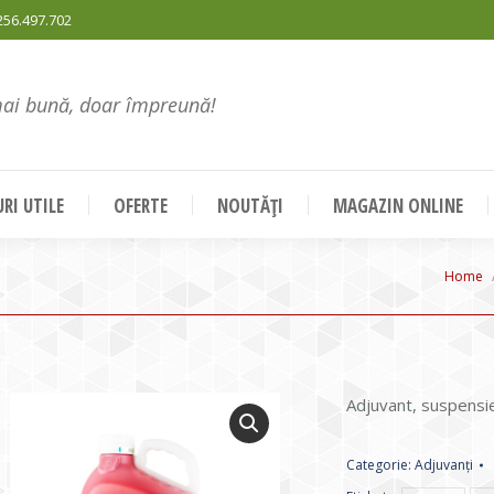
256.497.702
mai bună, doar împreună!
RI UTILE
OFERTE
NOUTĂȚI
MAGAZIN ONLINE
You ar
Home
Adjuvant, suspensi
Categorie:
Adjuvanți