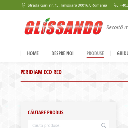
Strada Gării nr. 15, Timișoara 300167, România
+40.
Recoltă 
HOME
DESPRE NOI
PRODUSE
GHIDU
PERIDIAM ECO RED
CĂUTARE PRODUS