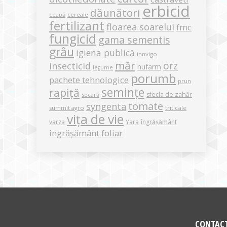
erbicid
dăunători
ceapă
cereale
fertilizant
floarea soarelui
fmc
fungicid
gama sementis
grâu
igiena publică
innvigo
măr
orz
insecticid
nufarm
legume
porumb
pachete tehnologice
prun
semințe
rapiță
sfecla de zahăr
secară
tomate
syngenta
summit agro
triticale
vița de vie
varza
Yara
îngrășământ
îngrășământ foliar
CONTAC