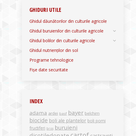
GHIDURI UTILE
Ghidul dăunătorilor din culturile agricole
Ghidul buruienilor din culturile agricole
Ghidul bolilor din culturile agricole
Ghidul nutrienților din sol
Programe tehnologice
Fișe date securitate
INDEX
bayer
adama
ardei
belchim
basf
biocide
boli ale plantelor
boli pomi
buruieni
fructiferi
bros
cartof
dicotiledonate
castraveti