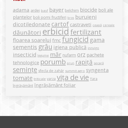
bayer
biocide
adama
boli ale
ardei
belchim
basf
buruieni
plantelor
boli pomi fructiferi
bros
cartof
dicotiledonate
castraveti
ceapă
cereale
erbicid
fertilizant
dăunători
fungicid
gama
floarea soarelui
fmc
grâu
sementis
igiena publică
innvigo
măr
orz
insecticid
pachete
nufarm
legume
porumb
rapiță
tehnologice
secară
prun
semințe
syngenta
sfecla de zahăr
summit agro
vița de vie
tomate
varza
Yara
triticale
îngrășământ foliar
îngrășământ