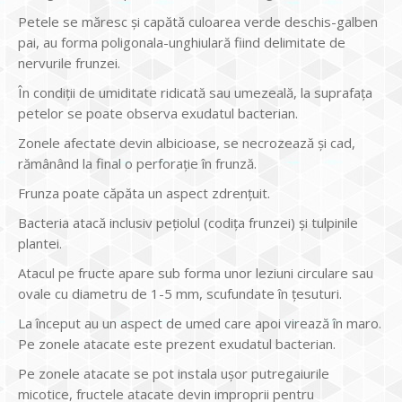
Petele se măresc și capătă culoarea verde deschis-galben
pai, au forma poligonala-unghiulară fiind delimitate de
nervurile frunzei.
În condiții de umiditate ridicată sau umezeală, la suprafața
petelor se poate observa exudatul bacterian.
Zonele afectate devin albicioase, se necrozează și cad,
rămânând la final o perforație în frunză.
Frunza poate căpăta un aspect zdrențuit.
Bacteria atacă inclusiv pețiolul (codița frunzei) și tulpinile
plantei.
Atacul pe fructe apare sub forma unor leziuni circulare sau
ovale cu diametru de 1-5 mm, scufundate în țesuturi.
La început au un aspect de umed care apoi virează în maro.
Pe zonele atacate este prezent exudatul bacterian.
Pe zonele atacate se pot instala ușor putregaiurile
micotice, fructele atacate devin improprii pentru