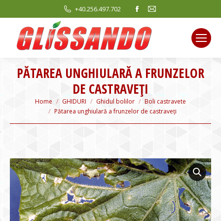
Facebook
Mail
+40.256.497.702
page
page
opens
opens
in
in
new
new
PĂTAREA UNGHIULARĂ A FRUNZELOR
window
window
DE CASTRAVEȚI
You are here:
Home
GHIDURI
Ghidul bolilor
Boli castravete
Pătarea unghiulară a frunzelor de castraveți