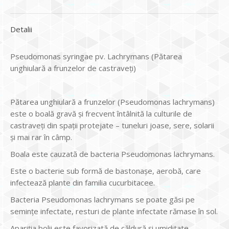
Detalii
Pseudomonas syringae pv. Lachrymans (Pătarea
unghiulară a frunzelor de castraveți)
Pătarea unghiulară a frunzelor (Pseudomonas lachrymans)
este o boală gravă și frecvent întâlnită la culturile de
castraveți din spații protejate – tuneluri joase, sere, solarii
și mai rar în câmp.
Boala este cauzată de bacteria Pseudomonas lachrymans.
Este o bacterie sub formă de bastonașe, aerobă, care
infectează plante din familia cucurbitacee.
Bacteria Pseudomonas lachrymans se poate găsi pe
semințe infectate, resturi de plante infectate rămase în sol.
Apariția bolii este favorizată de căldură și umiditate,