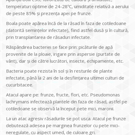
temperaturi optime de 24-28ºC, umiditate relativă a aerului
de peste 85% și prezența apei pe frunze.
Boala poate apărea încă de la răsad în faza de cotiledoane
(datorită semințelor infectate), fiind astfel dusă și în cultură,
prin transplantarea de răsaduri infectate.
Răspândirea bacteriei se face prin: picăturile de apă
provenite de la ploaie, irigare prin aspersie (purtate de
vânt), dar și de către lucrători, insecte, echipamente, etc.
Bacteria poate rezista în sol și în resturile de plante
infectate, până la 2 ani de la desființarea ultimei culturi de
cucurbitacee.
Atacul apare pe: frunze, fructe, flori, etc. Pseudomonas
lachrymans infectează plantele din faza de răsad, astfel pe
cotiledoane se observă la început pete mici, maronii.
La un atac agresiv răsadurile se pot usca. Atacul pe frunze
debutează adesea pe marginea frunzelor cu pete mici-
neregulate, cu aspect umed, de culoare gri.