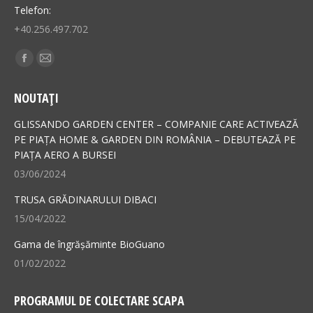
Telefon:
+40.256.497.702
Find us on:
Facebook
Mail
page
page
NOUTAȚI
opens
opens
in
in
GLISSANDO GARDEN CENTER – COMPANIE CARE ACTIVEAZĂ
new
new
PE PIAȚA HOME & GARDEN DIN ROMÂNIA – DEBUTEAZĂ PE
PIAȚA AERO A BURSEI
window
window
03/06/2024
TRUSA GRĂDINARULUI DIBACI
15/04/2022
Gama de îngrășăminte BioGuano
01/02/2022
PROGRAMUL DE COLECTARE SCAPA