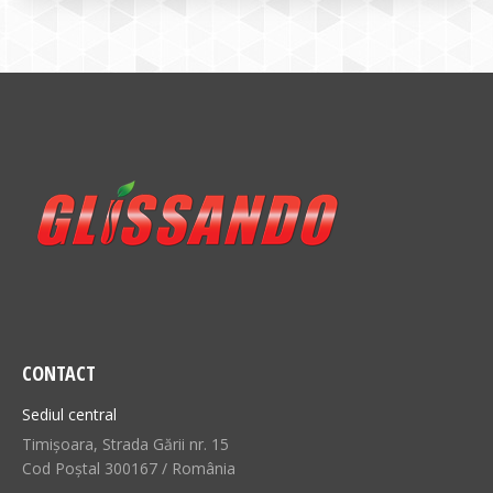
CONTACT
Sediul central
Timișoara, Strada Gării nr. 15
Cod Poștal 300167 / România