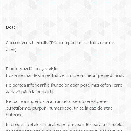
Detalii
Coccomyces hiemalis (Pătarea purpurie a frunzelor de
cireș)
Plante gazdă: cireș și vișin
Boala se manifestă pe frunze, fructe și uneori pe pedunculi.
Pe partea inferioară a frunzelor apar pete mici cafenii care
variază până la purpuriu.
Pe partea superioară a frunzelor se observă pete
punctiforme, purpurii numeroase, unite în caz de atac
puternic.
În dreptul petelor, mai ales pe partea inferioară a frunzelor
se formează leziuni din care erup pustule mici (acervuli) cu