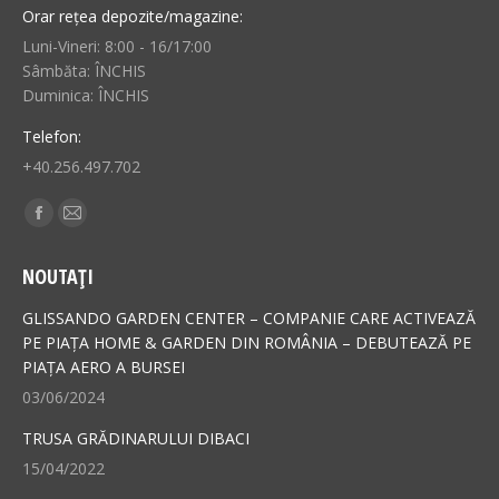
Orar rețea depozite/magazine:
Luni-Vineri: 8:00 - 16/17:00
Sâmbăta: ÎNCHIS
Duminica: ÎNCHIS
Telefon:
+40.256.497.702
Find us on:
Facebook
Mail
page
page
NOUTAȚI
opens
opens
in
in
GLISSANDO GARDEN CENTER – COMPANIE CARE ACTIVEAZĂ
new
new
PE PIAȚA HOME & GARDEN DIN ROMÂNIA – DEBUTEAZĂ PE
PIAȚA AERO A BURSEI
window
window
03/06/2024
TRUSA GRĂDINARULUI DIBACI
15/04/2022