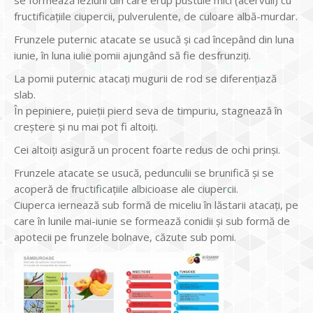
fructificațiile ciupercii, pulverulente, de culoare albă-murdar.
Frunzele puternic atacate se usucă și cad începând din luna
iunie, în luna iulie pomii ajungând să fie desfrunziți.
La pomii puternic atacați mugurii de rod se diferențiază
slab.
În pepiniere, puieții pierd seva de timpuriu, stagnează în
creștere și nu mai pot fi altoiți.
Cei altoiți asigură un procent foarte redus de ochi prinși.
Frunzele atacate se usucă, pedunculii se brunifică şi se
acoperă de fructificațiile albicioase ale ciupercii.
Ciuperca iernează sub formă de miceliu în lăstarii atacați, pe
care în lunile mai-iunie se formează conidii și sub formă de
apotecii pe frunzele bolnave, căzute sub pomi.