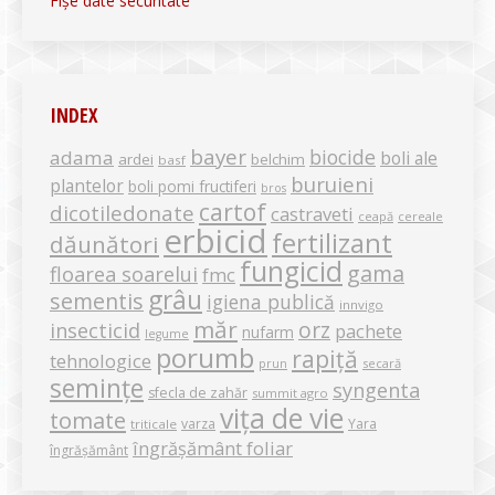
Fișe date securitate
INDEX
bayer
biocide
adama
boli ale
ardei
belchim
basf
buruieni
plantelor
boli pomi fructiferi
bros
cartof
dicotiledonate
castraveti
ceapă
cereale
erbicid
fertilizant
dăunători
fungicid
gama
floarea soarelui
fmc
grâu
sementis
igiena publică
innvigo
măr
orz
insecticid
pachete
nufarm
legume
porumb
rapiță
tehnologice
secară
prun
semințe
syngenta
sfecla de zahăr
summit agro
vița de vie
tomate
varza
Yara
triticale
îngrășământ foliar
îngrășământ