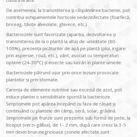
De asemenea, la transmiterea și răspândirea bacteriei, pot
contribui echipamentele horticole nedezinfectate (foarfecă,
briceag, tăvițe alveolate, ghivece, etc.).
Bacteriozele sunt favorizate (apariția, dezvoltarea și
transmiterea de la o plantă la alta) de: umiditate (80-
100%), prezența picăturilor de apă pe plantă (ploi, irigare
prin aspersie, rouă, etc.), vânt, asociat cu temperaturi
optime (24-30°C) și insecte sau lucrări în plante umede.
Bacteriozele pătrund ușor prin orice leziuni provocate
plantelor și prin stomate.
Carența de elemente nutritive sau excesul de azot, pot
induce plantei o sensibilitate sporită la bacterioze.
Simptomele pot apărea începând cu faza de răsad și
continuând cu plantele din câmp, seră, solar, grădină.
Simptomele pe frunze sunt prezente sub formă de pete, la
început (verzi-gălbui), de 1- 2 mm, după care cresc la 3-5
mm devin brun-negricioase (zonele afectate sunt