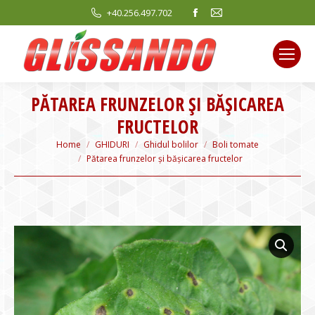
Facebook
Mail
+40.256.497.702
page
page
opens
opens
in
in
new
new
PĂTAREA FRUNZELOR ȘI BĂȘICAREA
window
window
FRUCTELOR
You are here:
Home
GHIDURI
Ghidul bolilor
Boli tomate
Pătarea frunzelor și bășicarea fructelor