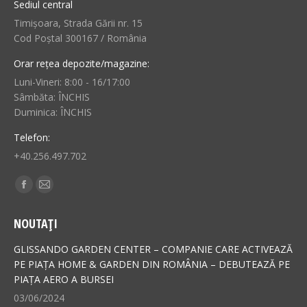
Sediul central
Timișoara, Strada Gării nr. 15
Cod Poștal 300167 / România
Orar rețea depozite/magazine:
Luni-Vineri: 8:00 - 16/17:00
Sâmbăta: ÎNCHIS
Duminica: ÎNCHIS
Telefon:
+40.256.497.702
Find us on:
Facebook
Mail
page
page
NOUTAȚI
opens
opens
in
in
GLISSANDO GARDEN CENTER – COMPANIE CARE ACTIVEAZĂ
new
new
PE PIAȚA HOME & GARDEN DIN ROMÂNIA – DEBUTEAZĂ PE
PIAȚA AERO A BURSEI
window
window
03/06/2024