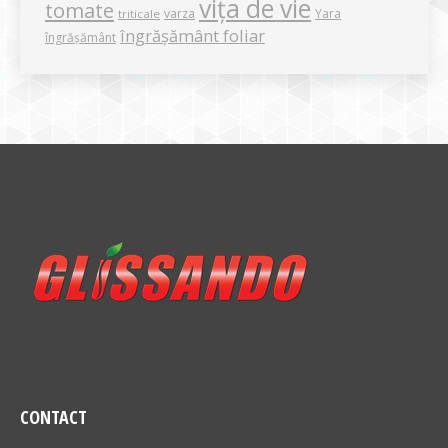
vița de vie
tomate
varza
Yara
triticale
îngrășământ foliar
îngrășământ
CONTACT