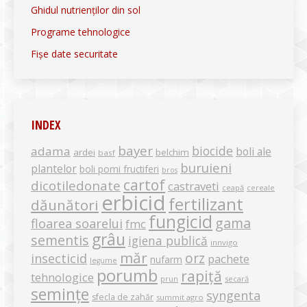
Ghidul nutrienților din sol
Programe tehnologice
Fișe date securitate
INDEX
bayer
biocide
adama
boli ale
ardei
belchim
basf
buruieni
plantelor
boli pomi fructiferi
bros
cartof
dicotiledonate
castraveti
ceapă
cereale
erbicid
fertilizant
dăunători
fungicid
gama
floarea soarelui
fmc
grâu
sementis
igiena publică
innvigo
măr
orz
insecticid
pachete
nufarm
legume
porumb
rapiță
tehnologice
secară
prun
semințe
syngenta
sfecla de zahăr
summit agro