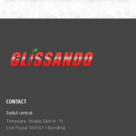
CONTACT
Sediul central
Timișoara, Strada Gării nr. 15
Cod Poștal 300167 / România