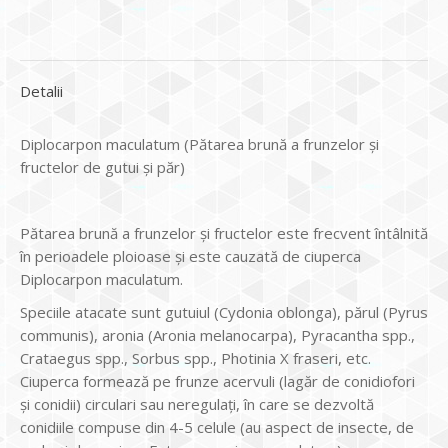
Detalii
Diplocarpon maculatum (Pătarea brună a frunzelor și
fructelor de gutui și păr)
Pătarea brună a frunzelor și fructelor este frecvent întâlnită
în perioadele ploioase și este cauzată de ciuperca
Diplocarpon maculatum.
Speciile atacate sunt gutuiul (Cydonia oblonga), părul (Pyrus
communis), aronia (Aronia melanocarpa), Pyracantha spp.,
Crataegus spp., Sorbus spp., Photinia X fraseri, etc.
Ciuperca formează pe frunze acervuli (lagăr de conidiofori
și conidii) circulari sau neregulați, în care se dezvoltă
conidiile compuse din 4-5 celule (au aspect de insecte, de