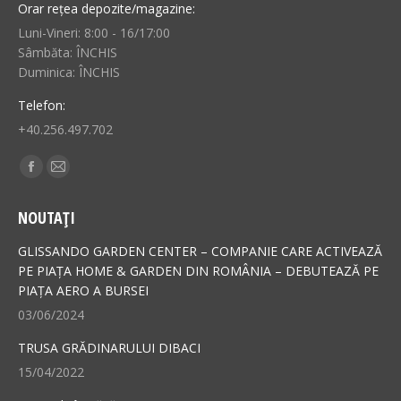
Orar rețea depozite/magazine:
Luni-Vineri: 8:00 - 16/17:00
Sâmbăta: ÎNCHIS
Duminica: ÎNCHIS
Telefon:
+40.256.497.702
Find us on:
Facebook
Mail
page
page
NOUTAȚI
opens
opens
in
in
GLISSANDO GARDEN CENTER – COMPANIE CARE ACTIVEAZĂ
new
new
PE PIAȚA HOME & GARDEN DIN ROMÂNIA – DEBUTEAZĂ PE
PIAȚA AERO A BURSEI
window
window
03/06/2024
TRUSA GRĂDINARULUI DIBACI
15/04/2022