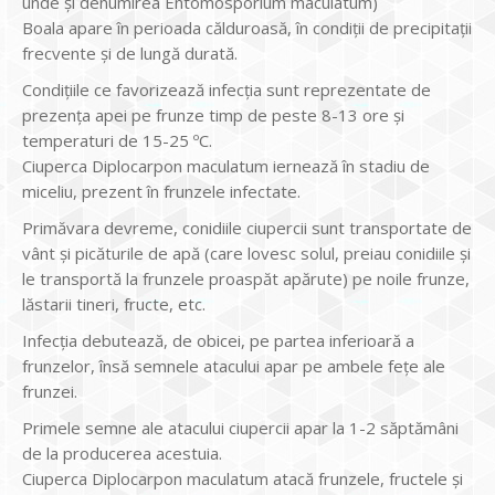
unde și denumirea Entomosporium maculatum)
Boala apare în perioada călduroasă, în condiții de precipitații
frecvente și de lungă durată.
Condițiile ce favorizează infecția sunt reprezentate de
prezența apei pe frunze timp de peste 8-13 ore și
temperaturi de 15-25 ºC.
Ciuperca Diplocarpon maculatum iernează în stadiu de
miceliu, prezent în frunzele infectate.
Primăvara devreme, conidiile ciupercii sunt transportate de
vânt și picăturile de apă (care lovesc solul, preiau conidiile și
le transportă la frunzele proaspăt apărute) pe noile frunze,
lăstarii tineri, fructe, etc.
Infecția debutează, de obicei, pe partea inferioară a
frunzelor, însă semnele atacului apar pe ambele fețe ale
frunzei.
Primele semne ale atacului ciupercii apar la 1-2 săptămâni
de la producerea acestuia.
Ciuperca Diplocarpon maculatum atacă frunzele, fructele și