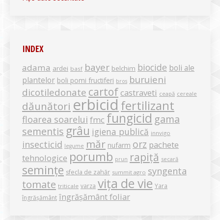
INDEX
bayer
biocide
adama
boli ale
ardei
belchim
basf
buruieni
plantelor
boli pomi fructiferi
bros
cartof
dicotiledonate
castraveti
ceapă
cereale
erbicid
fertilizant
dăunători
fungicid
gama
floarea soarelui
fmc
grâu
sementis
igiena publică
innvigo
măr
orz
insecticid
pachete
nufarm
legume
porumb
rapiță
tehnologice
secară
prun
semințe
syngenta
sfecla de zahăr
summit agro
vița de vie
tomate
varza
Yara
triticale
îngrășământ foliar
îngrășământ