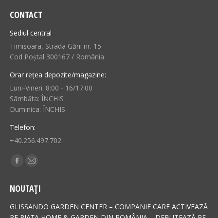
CONTACT
Sediul central
Timișoara, Strada Gării nr. 15
Cod Poștal 300167 / România
Orar rețea depozite/magazine:
Luni-Vineri: 8:00 - 16/17:00
Sâmbăta: ÎNCHIS
Duminica: ÎNCHIS
Telefon:
+40.256.497.702
Find us on:
Facebook
Mail
page
page
NOUTAȚI
opens
opens
in
in
GLISSANDO GARDEN CENTER – COMPANIE CARE ACTIVEAZĂ
new
new
PE PIAȚA HOME & GARDEN DIN ROMÂNIA – DEBUTEAZĂ PE