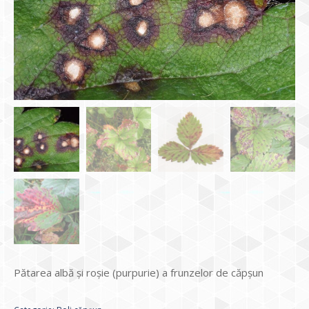
Pătarea albă și roșie (purpurie) a frunzelor de căpșun