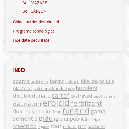
Boli MAZĂRE
Boli CĂPȘUN
Ghidul nutrienților din sol
Programe tehnologice
Fișe date securitate
INDEX
bayer
biocide
adama
boli ale
ardei
belchim
basf
buruieni
plantelor
boli pomi fructiferi
bros
cartof
dicotiledonate
castraveti
ceapă
cereale
erbicid
fertilizant
dăunători
fungicid
gama
floarea soarelui
fmc
grâu
sementis
igiena publică
innvigo
măr
orz
insecticid
pachete
nufarm
legume