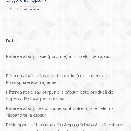
Categorie:
Boli căpșun
Etichetă:
boli căpșun
Detalii
Pătarea albă și roșie (purpurie) a frunzelor de căpșun
Pătarea albă la căpșun este produsă de ciuperca
Mycosphaerella fragariae.
Pătarea roșie sau purpurie la căpșun este produsă de
ciuperca Diplocarpon earliana,
Pătarea albă și cea purpurie sunt bolile foliare cele mai
răspândite la căpșun.
Bolile apar atât la cultura în câmp (grădină) cât și în cultura