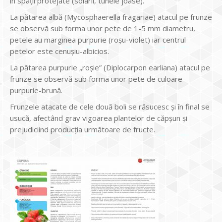
în spații protejate (solarii, tunele joase).
La pătarea albă (Mycosphaerella fragariae) atacul pe frunze
se observă sub forma unor pete de 1-5 mm diametru,
petele au marginea purpurie (roșu-violet) iar centrul
petelor este cenușiu-albicios.
La pătarea purpurie „roșie” (Diplocarpon earliana) atacul pe
frunze se observă sub forma unor pete de culoare
purpurie-brună.
Frunzele atacate de cele două boli se răsucesc și în final se
usucă, afectând grav vigoarea plantelor de căpșun și
prejudiciind producția următoare de fructe.