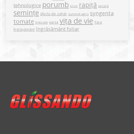
porumb
rapiță
tehnologice
secară
prun
semințe
syngenta
sfecla de zahăr
summit agro
vița de vie
tomate
varza
Yara
triticale
îngrășământ foliar
îngrășământ