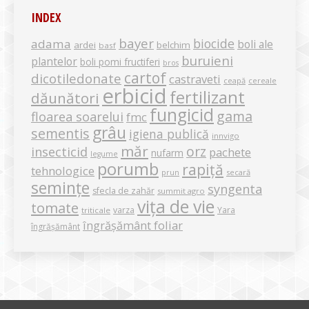
INDEX
bayer
biocide
adama
boli ale
ardei
belchim
basf
buruieni
plantelor
boli pomi fructiferi
bros
cartof
dicotiledonate
castraveti
ceapă
cereale
erbicid
fertilizant
dăunători
fungicid
gama
floarea soarelui
fmc
grâu
sementis
igiena publică
innvigo
măr
orz
insecticid
pachete
nufarm
legume
porumb
rapiță
tehnologice
secară
prun
semințe
syngenta
sfecla de zahăr
summit agro
vița de vie
tomate
varza
Yara
triticale
îngrășământ foliar
îngrășământ