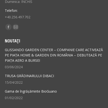
Duminica: ÎNCHIS
Telefon:
+40.256.497.702
Find us on:
Facebook
Mail
page
page
NOUTAȚI
opens
opens
in
in
GLISSANDO GARDEN CENTER – COMPANIE CARE ACTIVEAZĂ
new
new
PE PIAȚA HOME & GARDEN DIN ROMÂNIA – DEBUTEAZĂ PE
PIAȚA AERO A BURSEI
window
window
03/06/2024
TRUSA GRĂDINARULUI DIBACI
15/04/2022
Gama de îngrășăminte BioGuano
01/02/2022