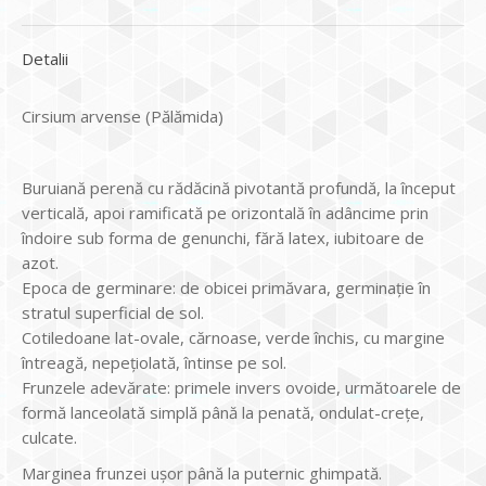
Detalii
Cirsium arvense (Pălămida)
Buruiană perenă cu rădăcină pivotantă profundă, la început
verticală, apoi ramificată pe orizontală în adâncime prin
îndoire sub forma de genunchi, fără latex, iubitoare de
azot.
Epoca de germinare: de obicei primăvara, germinaţie în
stratul superficial de sol.
Cotiledoane lat-ovale, cărnoase, verde închis, cu margine
întreagă, nepețiolată, întinse pe sol.
Frunzele adevărate: primele invers ovoide, următoarele de
formă lanceolată simplă până la penată, ondulat-creţe,
culcate.
Marginea frunzei uşor până la puternic ghimpată.