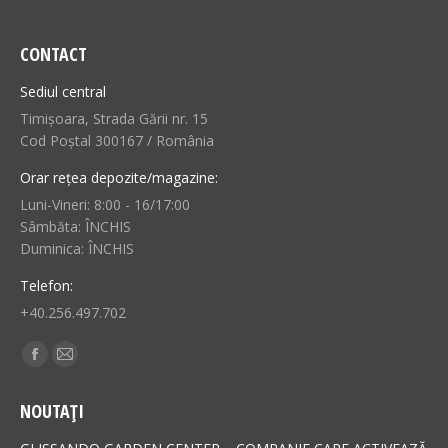
CONTACT
Sediul central
Timișoara, Strada Gării nr. 15
Cod Poștal 300167 / România
Orar rețea depozite/magazine:
Luni-Vineri: 8:00 - 16/17:00
Sâmbăta: ÎNCHIS
Duminica: ÎNCHIS
Telefon:
+40.256.497.702
Find us on:
Facebook
Mail
page
page
NOUTAȚI
opens
opens
in
in