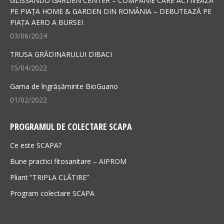
GLISSANDO GARDEN CENTER – COMPANIE CARE ACTIVEAZĂ
new
new
PE PIAȚA HOME & GARDEN DIN ROMÂNIA – DEBUTEAZĂ PE
PIAȚA AERO A BURSEI
window
window
03/06/2024
TRUSA GRĂDINARULUI DIBACI
15/04/2022
Gama de îngrășăminte BioGuano
01/02/2022
PROGRAMUL DE COLECTARE SCAPA
Ce este SCAPA?
Bune practici fitosanitare – AIPROM
Pliant ”TRIPLA CLĂTIRE”
Program colectare SCAPA