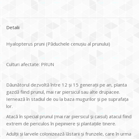
Detalii
Hyalopterus pruni (Păduchele cenuşiu al prunului)
Culturi afectate: PRUN
Dăunătorul dezvoltă între 12 şi 15 generaţii pe an, planta
gazdă fiind prunul, mai rar piersicul sau alte drupacee.
Iernează în stadiul de ou la baza mugurilor şi pe suprafaţa
lor.
Atacă în special prunul (mai rar piersicul şi caisul) atacul fiind
extrem de periculos în pepiniere şi plantaţiile tinere.
Adulţii şi larvele colonizează lăstarii şi frunzele, care în urma