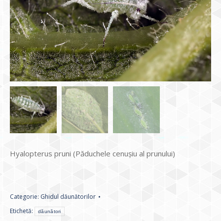
Hyalopterus pruni (Păduchele cenuşiu al prunului)
Categorie:
Ghidul dăunătorilor
Etichetă:
dăunători