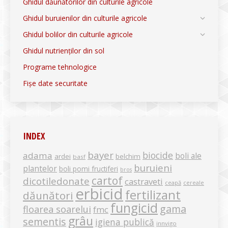
Ghidul dăunătorilor din culturile agricole
Ghidul buruienilor din culturile agricole
Ghidul bolilor din culturile agricole
Ghidul nutrienților din sol
Programe tehnologice
Fișe date securitate
INDEX
bayer
biocide
adama
boli ale
ardei
belchim
basf
buruieni
plantelor
boli pomi fructiferi
bros
cartof
dicotiledonate
castraveti
ceapă
cereale
erbicid
fertilizant
dăunători
fungicid
gama
floarea soarelui
fmc
grâu
sementis
igiena publică
innvigo