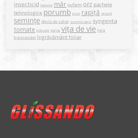
măr
orz
insecticid
pachete
nufarm
legume
porumb
rapiță
tehnologice
secară
prun
semințe
syngenta
sfecla de zahăr
summit agro
vița de vie
tomate
varza
Yara
triticale
îngrășământ foliar
îngrășământ