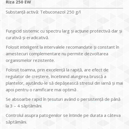
Riza 250 EW
Substanță activă: Tebuconazol 250 g/l
Fungicid sistemic cu spectru larg și acţiune protectivă dar și
curativă şi eradicativă.
Folosit inteligent la intervalele recomandate şi constant în
amestecuri complementare nu permite dezvoltarea
organismelor rezistente.
Folosit toamna, prin excelenţă la rapiţă, are efect de
regulator de creştere, încetinind alungirea bruscă a
plantelor, ajutându-le să depăşească stresul din iarnă şi mai
apoi pentru o ramificare mai optimă .
Se absoarbe rapid în țesuturi având o persistență de până
la 3 – 4 săptămâni.
Controlul asupra patogenilor se întinde pe durata a câteva
săptămâni.