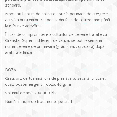
stindard.
Momentul optim de aplicare este în perioada de creştere
activă a buruienilor, respectiv din faza de cotiledoane până
la 6 frunze adevărate.
În caz de compromitere a culturilor de cereale tratate cu
Granstar Super, indiferent de cauză, se pot resemăna
numai cereale de primăvară (grâu, ovăz, orzoaică) după
arătură adânca.
DOZA:
Grâu, orz de toamnă, orz de primăvară, secară, triticale,
ovăz: postemergent – doză: 40 g/ha
Volumul de apă: 200-400 l/ha
Număr maxim de tratamente pe an: 1