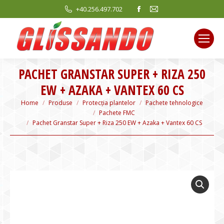
Facebook
Mail
+40.256.497.702
page
page
opens
opens
in
in
new
new
PACHET GRANSTAR SUPER + RIZA 250
window
window
EW + AZAKA + VANTEX 60 CS
You are here:
Home
Produse
Protecția plantelor
Pachete tehnologice
Pachete FMC
Pachet Granstar Super + Riza 250 EW + Azaka + Vantex 60 CS