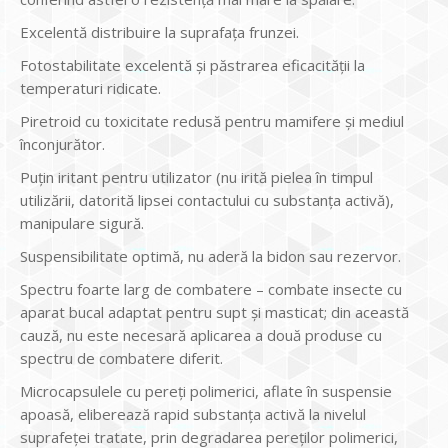
Excelentă distribuire la suprafaţa frunzei.
Fotostabilitate excelentă şi păstrarea eficacităţii la
temperaturi ridicate.
Piretroid cu toxicitate redusă pentru mamifere și mediul
înconjurător.
Puţin iritant pentru utilizator (nu irită pielea în timpul
utilizării, datorită lipsei contactului cu substanţa activă),
manipulare sigură.
Suspensibilitate optimă, nu aderă la bidon sau rezervor.
Spectru foarte larg de combatere – combate insecte cu
aparat bucal adaptat pentru supt şi masticat; din această
cauză, nu este necesară aplicarea a două produse cu
spectru de combatere diferit.
Microcapsulele cu pereţi polimerici, aflate în suspensie
apoasă, eliberează rapid substanţa activă la nivelul
suprafeţei tratate, prin degradarea pereţilor polimerici,