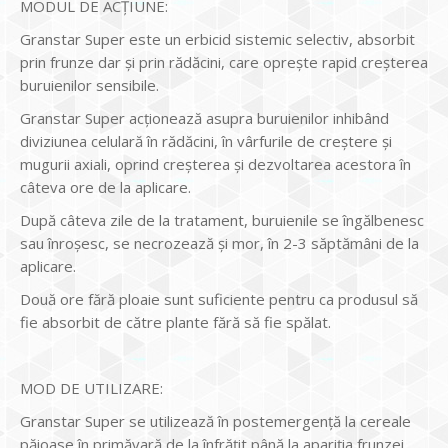
MODUL DE ACŢIUNE:
Granstar Super este un erbicid sistemic selectiv, absorbit
prin frunze dar şi prin rădăcini, care opreşte rapid creşterea
buruienilor sensibile.
Granstar Super acţionează asupra buruienilor inhibând
diviziunea celulară în rădăcini, în vârfurile de creştere şi
mugurii axiali, oprind creşterea şi dezvoltarea acestora în
câteva ore de la aplicare.
După câteva zile de la tratament, buruienile se îngălbenesc
sau înroşesc, se necrozează şi mor, în 2-3 săptămâni de la
aplicare.
Două ore fără ploaie sunt suficiente pentru ca produsul să
fie absorbit de către plante fără să fie spălat.
MOD DE UTILIZARE:
Granstar Super se utilizează în postemergenţă la cereale
păioase în primăvară de la înfrăţit până la apariţia frunzei