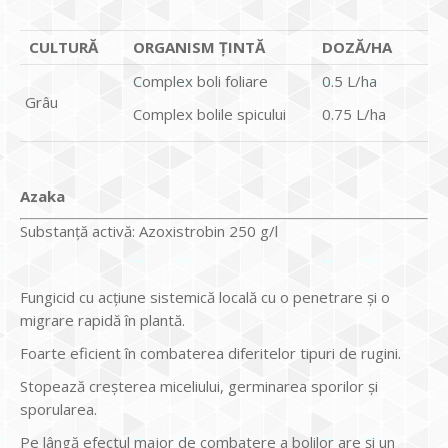
CULTURĂ
ORGANISM ȚINTĂ
DOZĂ/HA
Complex boli foliare
0.5 L/ha
Grâu
Complex bolile spicului
0.75 L/ha
Azaka
Substanță activă: Azoxistrobin 250 g/l
Fungicid cu acțiune sistemică locală cu o penetrare și o
migrare rapidă în plantă.
Foarte eficient în combaterea diferitelor tipuri de rugini.
Stopează creșterea miceliului, germinarea sporilor și
sporularea.
Pe lângă efectul major de combatere a bolilor are și un