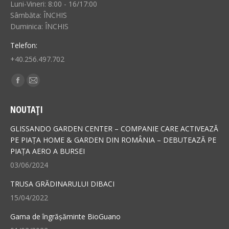
Luni-Vineri: 8:00 - 16/17:00
Sâmbăta: ÎNCHIS
Duminica: ÎNCHIS
Telefon:
+40.256.497.702
Find us on:
Facebook
Mail
page
page
NOUTAȚI
opens
opens
in
in
GLISSANDO GARDEN CENTER – COMPANIE CARE ACTIVEAZĂ
new
new
PE PIAȚA HOME & GARDEN DIN ROMÂNIA – DEBUTEAZĂ PE
PIAȚA AERO A BURSEI
window
window
03/06/2024
TRUSA GRĂDINARULUI DIBACI
15/04/2022
Gama de îngrășăminte BioGuano