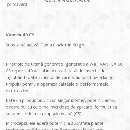
Sclerotinia sclerotiorum
primăvară
Vantex 60 CS
Substanță activă: Gama Cihalotrin 60 g/l
Piretroid de ultimă generaţie (generaţia a V-a), VANTEX 60
CS reprezintă vârful în această clasă de insecticide,
înglobând toate schimbările care s-au făcut de-a lungul
timpului pentru a optimiza calităţile şi performanţele
piretroizilor.
Este un produs pur, cu un singur izomer, puternic activ,
piretroidul cu cele mai mici doze de aplicare, formulat ca
suspensie de microcapsule în apă (CS).
Microcapsulele aderă puternic la suprafaţa plantei,
conferind astfel o rezistenţă mai mare la spălare.