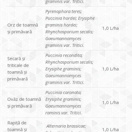
graminis var. Tritici.
Pyrenophora teres;
Puccinia hordei; Erysiphe
Orz de toamnă
graminis hordei;
1,0 L/ha
şi primăvară
Rhynchosporium secalis;
Gaeumannomyces
graminis var. Tritici
.
Puccinia recondita;
Secară şi
Rhynchosporium secalis;
triticale de
Erysiphe graminis;
1,0 L/ha
toamnă şi
Gaeumannomyces
primăvară
graminis var. Tritici.
Puccinia coronata;
Ovăz de toamnă
Erysiphe graminis;
1,0 L/ha
şi primăvară
Gaeumannomyces
raminis var. Tritici.
Rapiţă de
Alternaria brassicae;
toamnă şi
1,0 L/ha