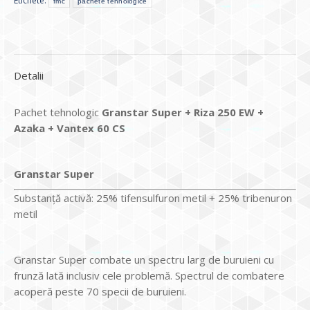
Etichete:
fmc
pachete tehnologice
Detalii
Pachet tehnologic
Granstar Super + Riza 250 EW +
Azaka + Vantex 60 CS
Granstar Super
Substanță activă: 25% tifensulfuron metil + 25% tribenuron
metil
Granstar Super combate un spectru larg de buruieni cu
frunză lată inclusiv cele problemă. Spectrul de combatere
acoperă peste 70 specii de buruieni.