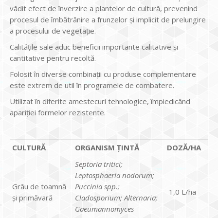
vădit efect de înverzire a plantelor de cultură, prevenind
procesul de îmbătrânire a frunzelor și implicit de prelungire
a procesului de vegetație.
Calitățile sale aduc beneficii importante calitative și
cantitative pentru recoltă.
Folosit în diverse combinații cu produse complementare
este extrem de util în programele de combatere.
Utilizat în diferite amestecuri tehnologice, împiedicând
apariției formelor rezistente.
CULTURĂ
ORGANISM ȚINTĂ
DOZĂ/HA
Septoria tritici;
Leptosphaeria nodorum;
Grâu de toamnă
Puccinia spp.;
1,0 L/ha
şi primăvară
Cladosporium; Alternaria;
Gaeumannomyces