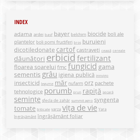
INDEX
bayer
biocide
adama
boli ale
ardei
belchim
basf
buruieni
plantelor
boli pomi fructiferi
bros
cartof
dicotiledonate
castraveti
ceapă
cereale
erbicid
fertilizant
dăunători
fungicid
gama
floarea soarelui
fmc
grâu
sementis
igiena publică
innvigo
măr
orz
insecticid
pachete
nufarm
legume
porumb
rapiță
tehnologice
secară
prun
semințe
syngenta
sfecla de zahăr
summit agro
vița de vie
tomate
varza
Yara
triticale
îngrășământ foliar
îngrășământ