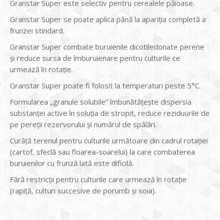
Granstar Super este selectiv pentru cerealele păioase.
Granstar Super se poate aplica până la apariţia completă a
frunzei stindard.
Granstar Super combate buruienile dicotiledonate perene
şi reduce sursa de îmburuienare pentru culturile ce
urmează în rotaţie.
Granstar Super poate fi folosit la temperaturi peste 5°C.
Formularea „granule solubile” îmbunătăţeşte dispersia
substanţei active în soluţia de stropit, reduce reziduurile de
pe pereţii rezervorului şi numărul de spălări.
Curăţă terenul pentru culturile următoare din cadrul rotaţiei
(cartof, sfeclă sau floarea-soarelui) la care combaterea
buruienilor cu frunză lată este dificilă.
Fără restricţii pentru culturile care urmează în rotaţie
(rapiţă, culturi succesive de porumb şi soia).