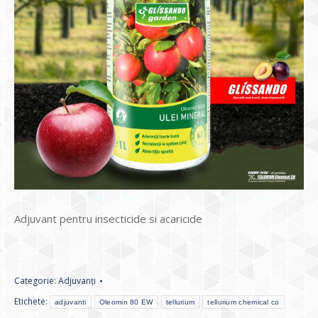
Adjuvant pentru insecticide si acaricide
Categorie:
Adjuvanți
Etichete:
adjuvanti
Oleomin 80 EW
tellurium
tellurium chemical co