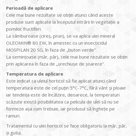
Perioadă de aplicare
Cele mai bune rezultate se obţin atunci când aceste
produse sunt aplicate la începutul intrării în vegetaţie a
pomilor fructiferi.
La sâmburoase (cireş, prun), se va aplica ulei mineral
OLEOMIN® 80 EW, în amestec cu un insecticidul
MOSPILAN 20 SG, în faza de „buton verde”.
La seminţoase (măr, păr), cele mai bune rezultate se obţin
prin aplicarea în faza de „urechiuşe de şoarece”.
Temperatura de aplicare
Este indicat ca uleiul horticol să fie aplicat atunci când
temperatura este de cel puţin 5°C-7°C, fără vânt și ploaie
iar tendinţa este de încălzire, deoarece, la temperaturi
scăzute există posibilitatea ca pelicula de ulei să nu se
formeze aşa cum trebuie, iar produsul să îngheţe pe
ramuri.
Tratamentul cu ulei horticol se face obligatoriu la măr, păr,
și gutui.