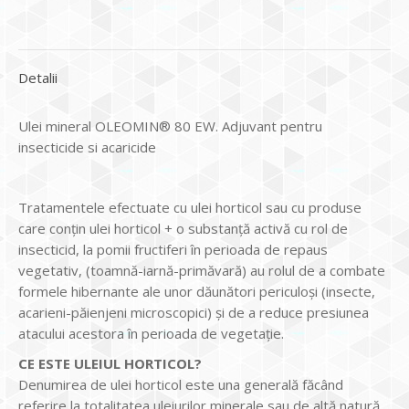
Detalii
Ulei mineral OLEOMIN® 80 EW. Adjuvant pentru
insecticide si acaricide
Tratamentele efectuate cu ulei horticol sau cu produse
care conţin ulei horticol + o substanţă activă cu rol de
insecticid, la pomii fructiferi în perioada de repaus
vegetativ, (toamnă-iarnă-primăvară) au rolul de a combate
formele hibernante ale unor dăunători periculoși (insecte,
acarieni-păienjeni microscopici) și de a reduce presiunea
atacului acestora în perioada de vegetație.
CE ESTE ULEIUL HORTICOL?
Denumirea de ulei horticol este una generală făcând
referire la totalitatea uleiurilor minerale sau de altă natură,