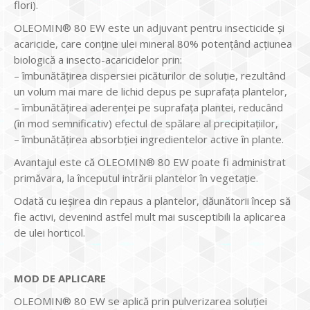
flori).
OLEOMIN® 80 EW este un adjuvant pentru insecticide și
acaricide, care conţine ulei mineral 80% potențând acțiunea
biologică a insecto-acaricidelor prin:
– îmbunătățirea dispersiei picăturilor de soluție, rezultând
un volum mai mare de lichid depus pe suprafața plantelor,
– îmbunătățirea aderenței pe suprafața plantei, reducând
(în mod semnificativ) efectul de spălare al precipitațiilor,
– îmbunătățirea absorbției ingredientelor active în plante.
Avantajul este că OLEOMIN® 80 EW poate fi administrat
primăvara, la începutul intrării plantelor în vegetaţie.
Odată cu ieșirea din repaus a plantelor, dăunătorii încep să
fie activi, devenind astfel mult mai susceptibili la aplicarea
de ulei horticol.
MOD DE APLICARE
OLEOMIN® 80 EW se aplică prin pulverizarea soluției