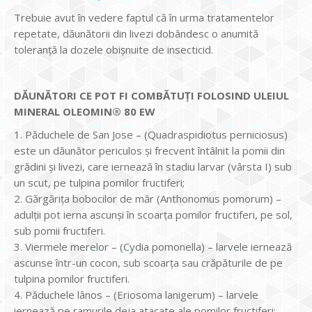
Trebuie avut în vedere faptul că în urma tratamentelor
repetate, dăunătorii din livezi dobândesc o anumită
toleranţă la dozele obişnuite de insecticid.
DĂUNĂTORI CE POT FI COMBĂTUŢI FOLOSIND ULEIUL
MINERAL OLEOMIN® 80 EW
1. Păduchele de San Jose – (Quadraspidiotus perniciosus)
este un dăunător periculos și frecvent întâlnit la pomii din
grădini și livezi, care iernează în stadiu larvar (vârsta I) sub
un scut, pe tulpina pomilor fructiferi;
2. Gărgăriţa bobocilor de măr (Anthonomus pomorum) –
adulţii pot ierna ascunşi în scoarţa pomilor fructiferi, pe sol,
sub pomii fructiferi.
3. Viermele merelor – (Cydia pomonella) – larvele iernează
ascunse într-un cocon, sub scoarţa sau crăpăturile de pe
tulpina pomilor fructiferi.
4. Păduchele lânos – (Eriosoma lanigerum) – larvele
iernează pe ramurile deja atacate ale pomilor fructiferi;