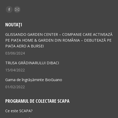
Find us on:
Facebook
Mail
page
page
NOUTAȚI
opens
opens
in
in
GLISSANDO GARDEN CENTER – COMPANIE CARE ACTIVEAZĂ
new
new
PE PIAȚA HOME & GARDEN DIN ROMÂNIA – DEBUTEAZĂ PE
PIAȚA AERO A BURSEI
window
window
03/06/2024
TRUSA GRĂDINARULUI DIBACI
15/04/2022
Gama de îngrășăminte BioGuano
01/02/2022
PROGRAMUL DE COLECTARE SCAPA
Ce este SCAPA?