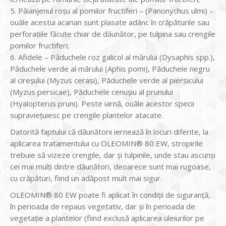
5. Păianjenul roşu al pomilor fructiferi – (Panonychus ulmi) –
ouăle acestui acarian sunt plasate adânc în crăpăturile sau
perforaţiile făcute chiar de dăunător, pe tulpina sau crengile
pomilor fructiferi;
6. Afidele – Păduchele roz galicol al mărului (Dysaphis spp.),
Păduchele verde al mărului (Aphis pomi), Păduchele negru
al cireșului (Myzus cerasi), Păduchele verde al piersicului
(Myzus persicae), Păduchele cenușiu al prunului
(Hyalopterus pruni). Peste iarnă, ouăle acestor specii
supravieţuiesc pe crengile plantelor atacate.
Datorită faptului că dăunătorii iernează în locuri diferite, la
aplicarea tratamentului cu OLEOMIN® 80 EW, stropirile
trebuie să vizeze crengile, dar și tulpinile, unde stau ascunşi
cei mai mulţi dintre dăunători, deoarece sunt mai rugoase,
cu crăpături, fiind un adăpost mult mai sigur.
OLEOMIN® 80 EW poate fi aplicat în condiţii de siguranţă,
în perioada de repaus vegetativ, dar şi în perioada de
vegetaţie a plantelor (fiind exclusă aplicarea uleiurilor pe