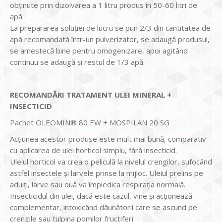
obținute prin dizolvarea a 1 litru produs în 50-60 litri de
apă.
La prepararea soluţiei de lucru se pun 2/3 din cantitatea de
apă recomandată într-un pulverizator, se adaugă produsul,
se amestecă bine pentru omogenizare, apoi agitând
continuu se adaugă şi restul de 1/3 apă.
RECOMANDĂRI TRATAMENT ULEI MINERAL +
INSECTICID
Pachet OLEOMIN® 80 EW + MOSPILAN 20 SG
Acţiunea acestor produse este mult mai bună, comparativ
cu aplicarea de ulei horticol simplu, fără insecticid.
Uleiul horticol va crea o peliculă la nivelul crengilor, sufocând
astfel insectele şi larvele prinse la mijloc. Uleiul prelins pe
adulţi, larve sau ouă va împiedica respiraţia normală.
Insecticidul din ulei, dacă este cazul, vine şi acţionează
complementar, intoxicând dăunătorii care se ascund pe
crengile sau tulpina pomilor fructiferi.