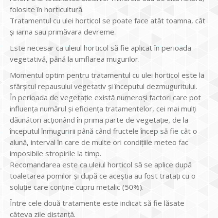
folosite în horticultură.
Tratamentul cu ulei horticol se poate face atât toamna, cât
și iarna sau primăvara devreme.
Este necesar ca uleiul horticol să fie aplicat în perioada
vegetativă, până la umflarea mugurilor.
Momentul optim pentru tratamentul cu ulei horticol este la
sfârșitul repausului vegetativ și începutul dezmuguritului.
În perioada de vegetaţie există numeroși factori care pot
influenţa numărul şi eficienţa tratamentelor, cei mai mulți
dăunători acţionând în prima parte de vegetaţie, de la
începutul înmuguririi până când fructele încep să fie cât o
alună, interval în care de multe ori condiţiile meteo fac
imposibile stropirile la timp.
Recomandarea este ca uleiul horticol să se aplice după
toaletarea pomilor și după ce aceștia au fost tratați cu o
soluție care conține cupru metalic (50%).
Între cele două tratamente este indicat să fie lăsate
câteva zile distanță.