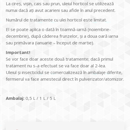
La cireș, vișin, cais sau prun, uleiul horticol se utilizează
numai dacă ați avut acarieni sau afide în anul precedent.
Numărul de tratamente cu ulei horticol este limitat.
El se poate aplica o dată în toamnă-iarnă (noiembrie-
decembrie), după căderea frunzelor, și a doua oară iarna
sau primăvara (ianuarie – început de martie).
Important!
Se vor face doar aceste două tratamente; dacă primul
tratament nu s-a efectuat se va face doar al 2-lea.
Uleiul și insecticidul se comercializează în ambalaje diferite,
fermierul va face amestecul direct în pulverizator/atomizor.
Ambalaj:
0,5 L / 1 L / 5 L