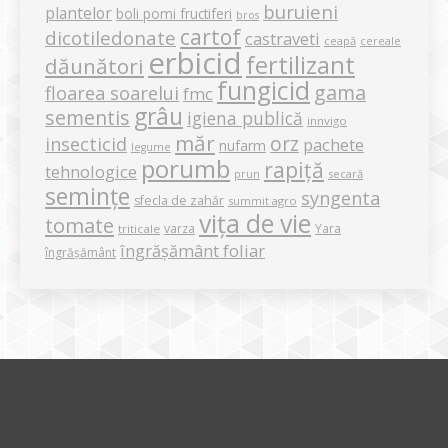
buruieni
plantelor
boli pomi fructiferi
bros
cartof
dicotiledonate
castraveti
ceapă
cereale
erbicid
fertilizant
dăunători
fungicid
gama
floarea soarelui
fmc
grâu
sementis
igiena publică
innvigo
măr
orz
insecticid
pachete
nufarm
legume
porumb
rapiță
tehnologice
secară
prun
semințe
syngenta
sfecla de zahăr
summit agro
vița de vie
tomate
varza
Yara
triticale
îngrășământ foliar
îngrășământ