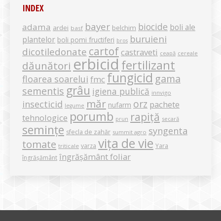
INDEX
bayer
biocide
adama
boli ale
ardei
belchim
basf
buruieni
plantelor
boli pomi fructiferi
bros
cartof
dicotiledonate
castraveti
ceapă
cereale
erbicid
fertilizant
dăunători
fungicid
gama
floarea soarelui
fmc
grâu
sementis
igiena publică
innvigo
măr
orz
insecticid
pachete
nufarm
legume
porumb
rapiță
tehnologice
secară
prun
semințe
syngenta
sfecla de zahăr
summit agro
vița de vie
tomate
varza
Yara
triticale
îngrășământ foliar
îngrășământ