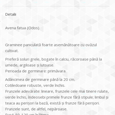
Detalii
Avena fatua (Odos)
Graminee paniculată foarte asemănătoare cu ovăzul
cultivat.
Preferă soluri grele, bogate în calciu, răcoroase până la
umede, argiloase şi lutoase.
Perioada de germinare: primăvara.
Adâncimea de germinare până la 20 cm.
Cotiledoane robuste, verde închis.
Frunzele adevărate: lineare, frunzele cele mai tinere rulate,
verde închis, îndeosebi primele frunze fără stipule; limbul şi
teaca au perişori la bază, există şi frunze fără perişori.
Frunzele sunt, de altfel, nepăroase.
Paiul: 50-120 cm înălţime.