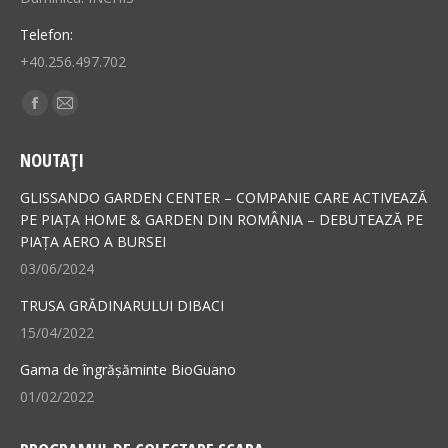
Telefon:
+40.256.497.702
Find us on:
Facebook
Mail
page
page
NOUTAȚI
opens
opens
in
in
GLISSANDO GARDEN CENTER – COMPANIE CARE ACTIVEAZĂ
new
new
PE PIAȚA HOME & GARDEN DIN ROMÂNIA – DEBUTEAZĂ PE
PIAȚA AERO A BURSEI
window
window
03/06/2024
TRUSA GRĂDINARULUI DIBACI
15/04/2022
Gama de îngrășăminte BioGuano
01/02/2022