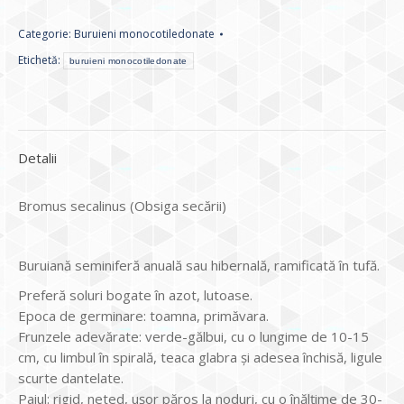
Categorie:
Buruieni monocotiledonate
Etichetă:
buruieni monocotiledonate
Detalii
Bromus secalinus (Obsiga secării)
Buruiană seminiferă anuală sau hibernală, ramificată în tufă.
Preferă soluri bogate în azot, lutoase.
Epoca de germinare: toamna, primăvara.
Frunzele adevărate: verde-gălbui, cu o lungime de 10-15
cm, cu limbul în spirală, teaca glabra şi adesea închisă, ligule
scurte dantelate.
Paiul: rigid, neted, uşor păros la noduri, cu o înălţime de 30-