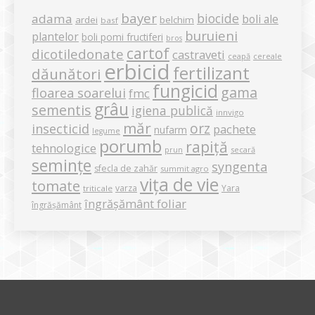
bayer
biocide
adama
boli ale
ardei
belchim
basf
buruieni
plantelor
boli pomi fructiferi
bros
cartof
dicotiledonate
castraveti
ceapă
cereale
erbicid
fertilizant
dăunători
fungicid
gama
floarea soarelui
fmc
grâu
sementis
igiena publică
innvigo
măr
orz
insecticid
pachete
nufarm
legume
porumb
rapiță
tehnologice
secară
prun
semințe
syngenta
sfecla de zahăr
summit agro
vița de vie
tomate
varza
Yara
triticale
îngrășământ foliar
îngrășământ