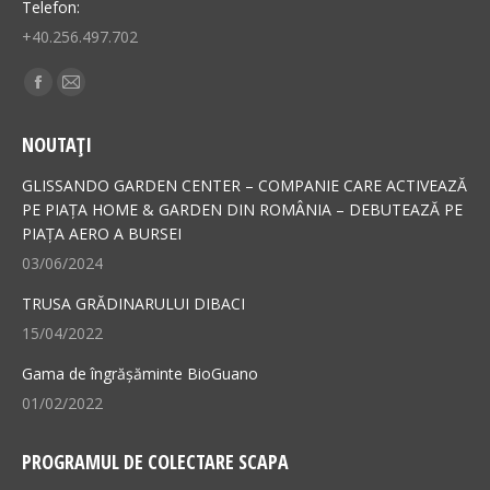
Telefon:
+40.256.497.702
Find us on:
Facebook
Mail
page
page
NOUTAȚI
opens
opens
in
in
GLISSANDO GARDEN CENTER – COMPANIE CARE ACTIVEAZĂ
new
new
PE PIAȚA HOME & GARDEN DIN ROMÂNIA – DEBUTEAZĂ PE
PIAȚA AERO A BURSEI
window
window
03/06/2024
TRUSA GRĂDINARULUI DIBACI
15/04/2022
Gama de îngrășăminte BioGuano
01/02/2022
PROGRAMUL DE COLECTARE SCAPA