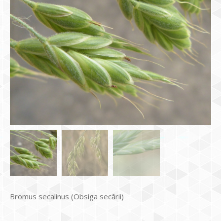
Bromus secalinus (Obsiga secării)