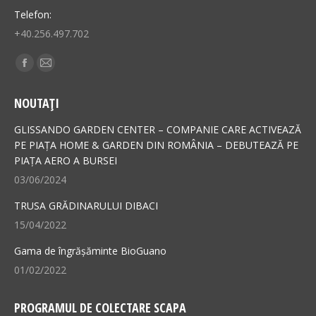
Telefon:
+40.256.497.702
Find us on:
Facebook
Mail
page
page
NOUTAȚI
opens
opens
in
in
GLISSANDO GARDEN CENTER – COMPANIE CARE ACTIVEAZĂ
new
new
PE PIAȚA HOME & GARDEN DIN ROMÂNIA – DEBUTEAZĂ PE
PIAȚA AERO A BURSEI
window
window
03/06/2024
TRUSA GRĂDINARULUI DIBACI
15/04/2022
Gama de îngrășăminte BioGuano
01/02/2022
PROGRAMUL DE COLECTARE SCAPA