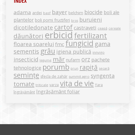
INDEX
bayer
biocide
adama
boli ale
ardei
belchim
basf
buruieni
plantelor
boli pomi fructiferi
bros
cartof
dicotiledonate
castraveti
ceapă
cereale
erbicid
fertilizant
dăunători
fungicid
gama
floarea soarelui
fmc
grâu
sementis
igiena publică
innvigo
măr
orz
insecticid
pachete
nufarm
legume
porumb
rapiță
tehnologice
secară
prun
semințe
syngenta
sfecla de zahăr
summit agro
vița de vie
tomate
varza
Yara
triticale
îngrășământ foliar
îngrășământ