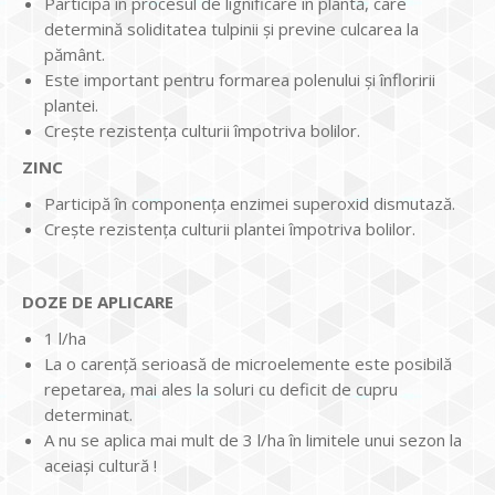
Participă în procesul de lignificare în plantă, care
determină soliditatea tulpinii şi previne culcarea la
pământ.
Este important pentru formarea polenului şi înfloririi
plantei.
Creşte rezistenţa culturii împotriva bolilor.
ZINC
Participă în componenţa enzimei superoxid dismutază.
Creşte rezistenţa culturii plantei împotriva bolilor.
DOZE DE APLICARE
1 l/ha
La o carenţă serioasă de microelemente este posibilă
repetarea, mai ales la soluri cu deficit de cupru
determinat.
A nu se aplica mai mult de 3 l/ha în limitele unui sezon la
aceiaşi cultură !