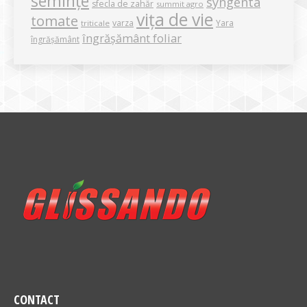
semințe
syngenta
sfecla de zahăr
summit agro
vița de vie
tomate
varza
Yara
triticale
îngrășământ foliar
îngrășământ
CONTACT