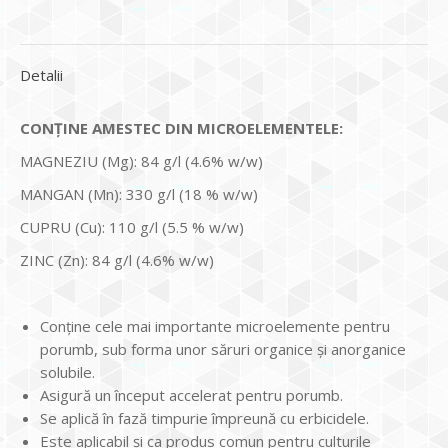
Detalii
CONȚINE AMESTEC DIN MICROELEMENTELE:
MAGNEZIU (Мg): 84 g/l (4.6% w/w)
MANGAN (Mn): 330 g/l (18 % w/w)
CUPRU (Сu): 110 g/l (5.5 % w/w)
ZINC (Zn): 84 g/l (4.6% w/w)
Conţine cele mai importante microelemente pentru
porumb, sub forma unor săruri organice şi anorganice
solubile.
Asigură un început accelerat pentru porumb.
Se aplică în fază timpurie împreună cu erbicidele.
Este aplicabil şi ca produs comun pentru culturile