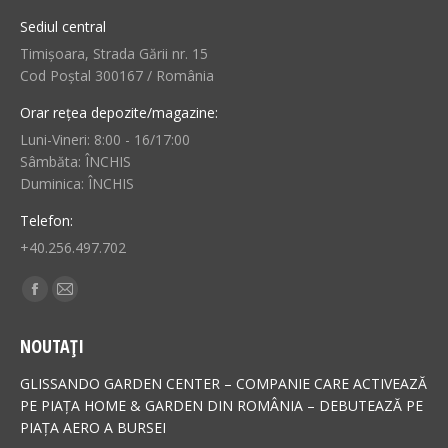
Sediul central
Timișoara, Strada Gării nr. 15
Cod Poștal 300167 / România
Orar rețea depozite/magazine:
Luni-Vineri: 8:00 - 16/17:00
Sâmbăta: ÎNCHIS
Duminica: ÎNCHIS
Telefon:
+40.256.497.702
Find us on:
Facebook
Mail
page
page
NOUTAȚI
opens
opens
in
in
GLISSANDO GARDEN CENTER – COMPANIE CARE ACTIVEAZĂ
new
new
PE PIAȚA HOME & GARDEN DIN ROMÂNIA – DEBUTEAZĂ PE
PIAȚA AERO A BURSEI
window
window