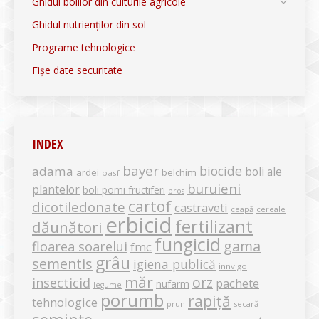
Ghidul bolilor din culturile agricole
Ghidul nutrienților din sol
Programe tehnologice
Fișe date securitate
INDEX
bayer
biocide
adama
boli ale
ardei
belchim
basf
buruieni
plantelor
boli pomi fructiferi
bros
cartof
dicotiledonate
castraveti
ceapă
cereale
erbicid
fertilizant
dăunători
fungicid
gama
floarea soarelui
fmc
grâu
sementis
igiena publică
innvigo
măr
orz
insecticid
pachete
nufarm
legume
porumb
rapiță
tehnologice
secară
prun