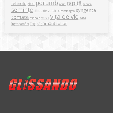
porumb
rapiță
tehnologice
secară
prun
semințe
syngenta
sfecla de zahăr
summit agro
vița de vie
tomate
varza
Yara
triticale
îngrășământ foliar
îngrășământ