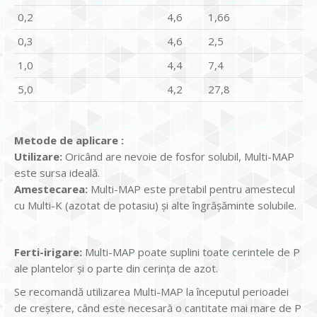
0,2
4,6
1,66
0,3
4,6
2,5
1,0
4,4
7,4
5,0
4,2
27,8
Metode de aplicare :
Utilizare:
Oricând are nevoie de fosfor solubil, Multi-MAP
este sursa ideală.
Amestecarea:
Multi-MAP este pretabil pentru amestecul
cu Multi-K (azotat de potasiu) şi alte îngrăşăminte solubile.
Ferti-irigare:
Multi-MAP poate suplini toate cerintele de P
ale plantelor şi o parte din cerinţa de azot.
Se recomandă utilizarea Multi-MAP la începutul perioadei
de creştere, când este necesară o cantitate mai mare de P