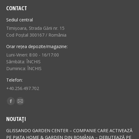
CONTACT
Sediul central
Timișoara, Strada Gării nr. 15
Cod Poștal 300167 / România
Orar rețea depozite/magazine:
Luni-Vineri: 8:00 - 16/17:00
Sâmbăta: ÎNCHIS
Duminica: ÎNCHIS
Telefon:
+40.256.497.702
Find us on:
Facebook
Mail
page
page
NOUTAȚI
opens
opens
in
in
GLISSANDO GARDEN CENTER – COMPANIE CARE ACTIVEAZĂ
new
new
PE PIAȚA HOME & GARDEN DIN ROMÂNIA – DEBUTEAZĂ PE