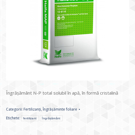
Îngrășământ N-P total solubil în apă, în formă cristalină
Categorii:
Fertilizanți
,
Îngrășăminte foliare
Etichete:
fertilizant
îngrășământ