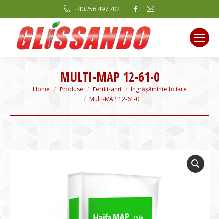
Facebook
Mail
+40.256.497.702
page
page
opens
opens
in
in
new
new
window
window
MULTI-MAP 12-61-0
You are here:
Home
Produse
Fertilizanți
Îngrășăminte foliare
Multi-MAP 12-61-0