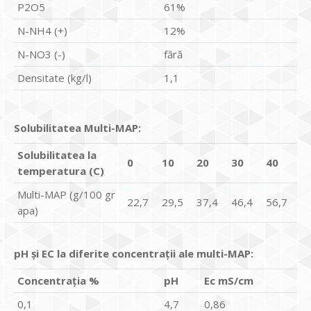
P2O5
61%
N-NH4 (+)
12%
N-NO3 (-)
fără
Densitate (kg/l)
1,1
Solubilitatea Multi-MAP:
Solubilitatea la
0
10
20
30
40
temperatura (C)
Multi-MAP (g/100 gr
22,7
29,5
37,4
46,4
56,7
apa)
pH ș
i EC la diferite concentra
ţ
ii ale multi-MAP:
Concentra
ţ
ia %
pH
Ec mS/cm
0,1
4,7
0,86