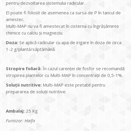
pentru dezvoltarea sistemului radicular.
El poate fi folosit de asemenea ca sursa de P în tancul de
amestec.
Multi-MAP nu va fi amestecat în cisterna cu îngrăşăminte
chimice cu calciu şi magneziu.
Doza:
Se aplică radicular cu apa de irigare în doza de circa
1-2 g/plantă/săptămână.
Stropire foliar
ă:
În cazul carenţei de fosfor se recomandă
stropirea plantelor cu Multi-MAP în concentraţii de 0,5-1%.
Solu
ţ
ii nutritive:
Multi-MAP este pretabil pentru
prepararea de soluţii nutritive.
Ambalaj:
25 Kg
Furnizor: Haifa