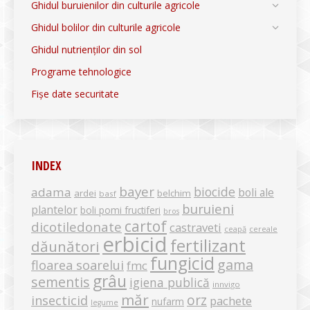
Ghidul buruienilor din culturile agricole
Ghidul bolilor din culturile agricole
Ghidul nutrienților din sol
Programe tehnologice
Fișe date securitate
INDEX
bayer
biocide
adama
boli ale
ardei
belchim
basf
buruieni
plantelor
boli pomi fructiferi
bros
cartof
dicotiledonate
castraveti
ceapă
cereale
erbicid
fertilizant
dăunători
fungicid
gama
floarea soarelui
fmc
grâu
sementis
igiena publică
innvigo
măr
orz
insecticid
pachete
nufarm
legume