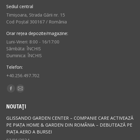
Sediul central
Timișoara, Strada Gării nr. 15
Cod Poștal 300167 / România
Orar rețea depozite/magazine:
Luni-Vineri: 8:00 - 16/17:00
Sâmbăta: ÎNCHIS
Duminica: ÎNCHIS
Telefon:
+40.256.497.702
Find us on:
Facebook
Mail
page
page
NOUTAȚI
opens
opens
in
in
GLISSANDO GARDEN CENTER – COMPANIE CARE ACTIVEAZĂ
new
new
PE PIAȚA HOME & GARDEN DIN ROMÂNIA – DEBUTEAZĂ PE
PIAȚA AERO A BURSEI
window
window