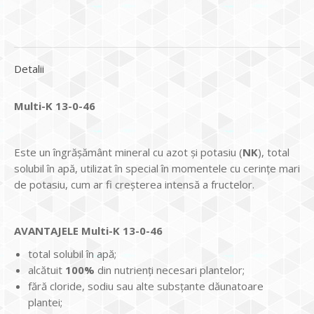
Detalii
Multi-K 13-0-46
Este un îngrăşământ mineral cu azot şi potasiu (
NK
), total
solubil în apă, utilizat în special în momentele cu cerinţe mari
de potasiu, cum ar fi creşterea intensă a fructelor.
AVANTAJELE Multi-K 13-0-46
total solubil în apă;
alcătuit
100%
din nutrienţi necesari plantelor;
fără cloride, sodiu sau alte subsţante dăunatoare
plantei;