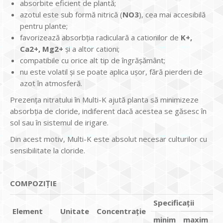
absorbite eficient de plantă;
azotul este sub formă nitrică (
NO3
), cea mai accesibilă
pentru plante;
favorizează absorbţia radiculară a cationilor de
K+,
Ca2+, Mg2+
şi a altor cationi;
compatibile cu orice alt tip de îngrăşământ;
nu este volatil şi se poate aplica uşor, fără pierderi de
azot în atmosferă.
Prezenţa nitratului în Multi-K ajută planta să minimizeze
absorbţia de cloride, indiferent dacă acestea se găsesc în
sol sau în sistemul de irigare.
Din acest motiv, Multi-K este absolut necesar culturilor cu
sensibilitate la cloride.
COMPOZIȚIE
Specificații
Element
Unitate
Concentrație
minim
maxim