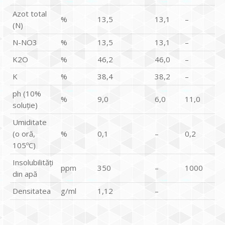
Azot total
%
13,5
13,1
–
(N)
N-NO3
%
13,5
13,1
–
K2O
%
46,2
46,0
–
K
%
38,4
38,2
–
ph (10%
%
9,0
6,0
11,0
soluţie)
Umiditate
(o oră,
%
0,1
–
0,2
105ºC)
Insolubilităţi
ppm
350
–
1000
din apă
Densitatea
g/ml
1,12
–