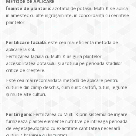
METODE DE APLICARE
Înainte de plantare
: azotatul de potasiu Multi-K se aplică
în amestec cu alte îngrăşăminte, în concordanţă cu cerinţele
plantelor.
Fertilizare fazial
ă
: este cea mai eficientă metoda de
aplicare la sol.
Fertilizarea fazială cu Multi-K asigură plantelor
accesibilitatea potasiului şi azotului pe perioada stadiilor
critice de creştere.
Este cea mai recomandată metodă de aplicare pentru
culturile din câmp deschis, cum sunt: cartofi, tutun, legume
şi multe alte culturi.
Fertirigare
: Fertilizarea cu Multi-K prin sistemul de irigare
furnizează plantei elemente nutritive pe întreaga perioadă
de vegetaţie,dozând cu exactitate cantitatea necesară
culturii („hrănirea cu linguriţa”).