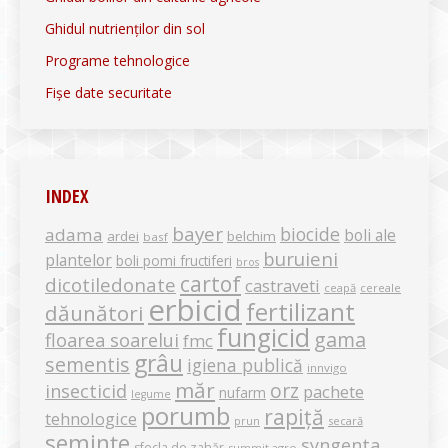
Ghidul nutrienților din sol
Programe tehnologice
Fișe date securitate
INDEX
bayer
biocide
adama
boli ale
ardei
belchim
basf
buruieni
plantelor
boli pomi fructiferi
bros
cartof
dicotiledonate
castraveti
ceapă
cereale
erbicid
fertilizant
dăunători
fungicid
gama
floarea soarelui
fmc
grâu
sementis
igiena publică
innvigo
măr
orz
insecticid
pachete
nufarm
legume
porumb
rapiță
tehnologice
secară
prun
semințe
syngenta
sfecla de zahăr
summit agro