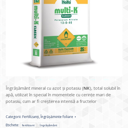
Îngrășământ mineral cu azot şi potasiu (
NK
), total solubil în
apă, utilizat în special în momentele cu cerinţe mari de
potasiu, cum ar fi creşterea intensă a fructelor
Categorii:
Fertilizanți
,
Îngrășăminte foliare
Etichete:
fertilizant
îngrășământ