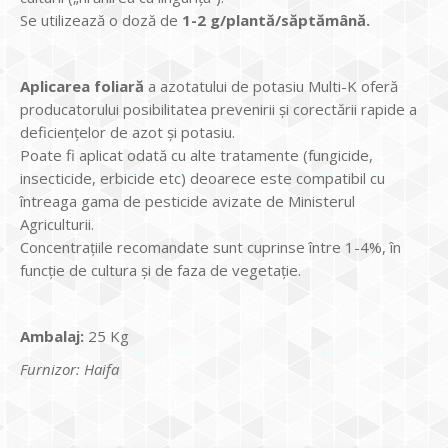
Se utilizează o doză de
1-2 g/plant
ă
/s
ă
pt
ă
m
â
n
ă
.
Aplicarea foliar
ă
a azotatului de potasiu Multi-K oferă
producatorului posibilitatea prevenirii şi corectării rapide a
deficienţelor de azot şi potasiu.
Poate fi aplicat odată cu alte tratamente (fungicide,
insecticide, erbicide etc) deoarece este compatibil cu
întreaga gama de pesticide avizate de Ministerul
Agriculturii.
Concentraţiile recomandate sunt cuprinse între 1-4%, în
funcţie de cultura şi de faza de vegetaţie.
Ambalaj:
25 Kg
Furnizor: Haifa