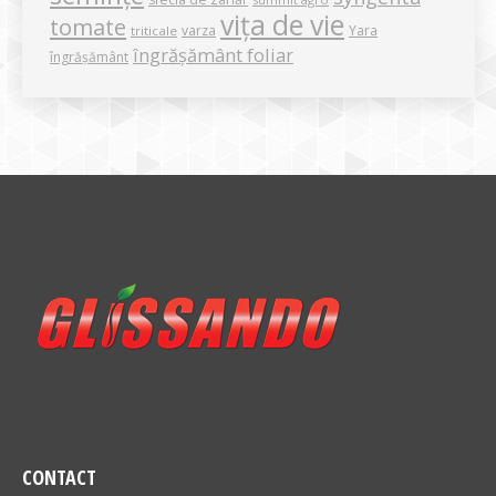
vița de vie
tomate
varza
Yara
triticale
îngrășământ foliar
îngrășământ
CONTACT