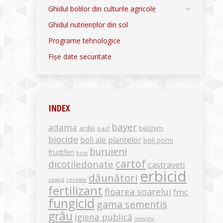
Ghidul bolilor din culturile agricole
Ghidul nutrienților din sol
Programe tehnologice
Fișe date securitate
INDEX
bayer
adama
ardei
belchim
basf
biocide
boli ale plantelor
boli pomi
buruieni
fructiferi
bros
cartof
dicotiledonate
castraveti
erbicid
dăunători
ceapă
cereale
fertilizant
floarea soarelui
fmc
fungicid
gama sementis
grâu
igiena publică
innvigo