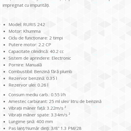
impregnat cu impurităţi.
Model: RURIS 242
Motor: Khumma
Ciclu de funcţionare: 2 timpi
Putere motor: 2.2 CP
Capacitate cilindrică: 40.2 cc
Sistem de aprindere: Electronic
Pornire: Manuală
Combustibil: Benzină fără plumb
Rezervor benzină: 0.35 l
Rezervor ulei: 0.26 l
Consum mediu carb.: 0.55 l/h
Amestec carburant: 25 ml ulei/ litru de benzină
Vibraţii mâner faţă: 3.22m/s ²
Vibraţii mâner spate: 3.34m/s ²
Lungime şină: 400 mm
Pas lanţ/Număr dinţi: 3/8” 1.3 PM/28