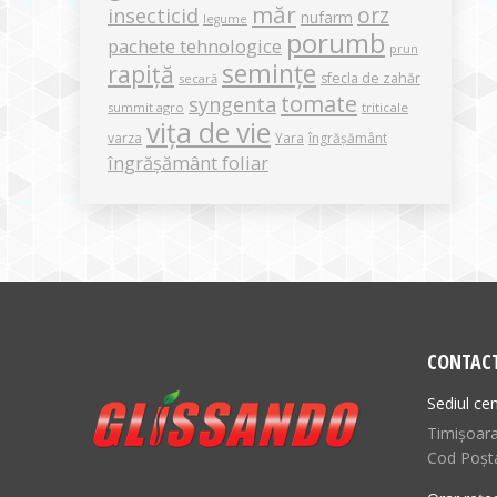
măr
orz
insecticid
nufarm
legume
porumb
pachete tehnologice
prun
semințe
rapiță
sfecla de zahăr
secară
tomate
syngenta
summit agro
triticale
vița de vie
varza
Yara
îngrășământ
îngrășământ foliar
CONTAC
Sediul cen
Timișoara,
Cod Poșt