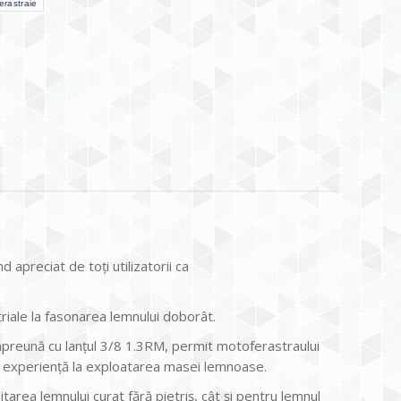
erastraie
d apreciat de toţi utilizatorii ca
triale la fasonarea lemnului doborât.
mpreună cu lanţul 3/8 1.3RM, permit motoferastraului
ltă experienţă la exploatarea masei lemnoase.
tarea lemnului curat fără pietriş, cât şi pentru lemnul