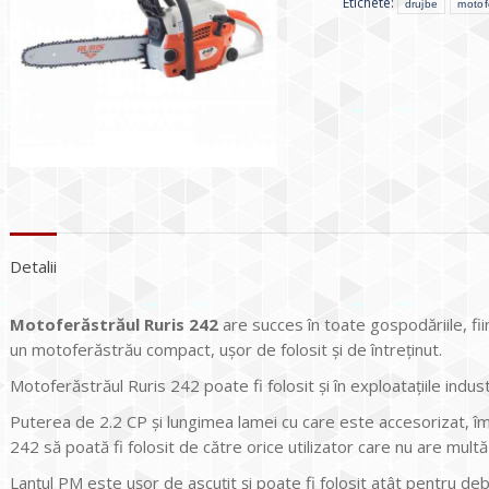
Etichete:
drujbe
motof
Detalii
Motoferăstrăul Ruris 242
are succes în toate gospodăriile, fiin
un motoferăstrău compact, uşor de folosit şi de întreţinut.
Motoferăstrăul Ruris 242 poate fi folosit şi în exploataţiile indus
Puterea de 2.2 CP şi lungimea lamei cu care este accesorizat, î
242 să poată fi folosit de către orice utilizator care nu are mu
Lanţul PM este uşor de ascuţit şi poate fi folosit atât pentru debi