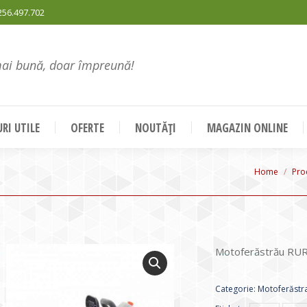
256.497.702
mai bună, doar împreună!
RI UTILE
OFERTE
NOUTĂȚI
MAGAZIN ONLINE
You are he
Home
Pro
Motoferăstrău RUR
Categorie:
Motoferăstr