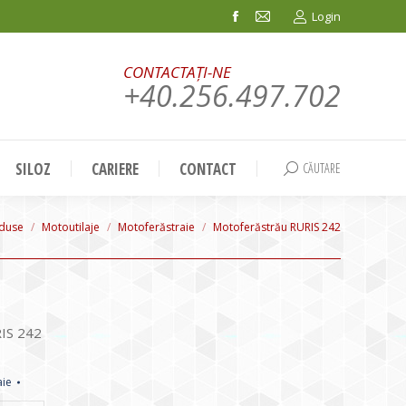
Login
Facebook
Mail
page
page
CONTACTAȚI-NE
opens
opens
+40.256.497.702
in
in
new
new
window
window
SILOZ
CARIERE
CONTACT
CĂUTARE
Search:
re:
duse
Motoutilaje
Motoferăstraie
Motoferăstrău RURIS 242
IS 242
aie