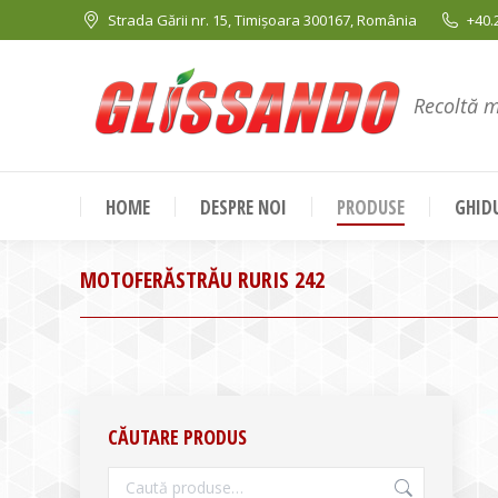
Strada Gării nr. 15, Timișoara 300167, România
+40.
Recoltă 
HOME
DESPRE NOI
PRODUSE
GHIDU
MOTOFERĂSTRĂU RURIS 242
CĂUTARE PRODUS