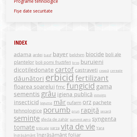
Programe tehnologice
Fișe date securitate
INDEX
bayer
biocide
adama
boli ale
ardei
belchim
basf
buruieni
plantelor
boli pomi fructiferi
bros
cartof
dicotiledonate
castraveti
ceapă
cereale
erbicid
fertilizant
dăunători
fungicid
gama
floarea soarelui
fmc
grâu
sementis
igiena publică
innvigo
măr
orz
insecticid
pachete
nufarm
legume
porumb
rapiță
tehnologice
secară
prun
semințe
syngenta
sfecla de zahăr
summit agro
vița de vie
tomate
varza
Yara
triticale
îngrășământ foliar
îngrășământ