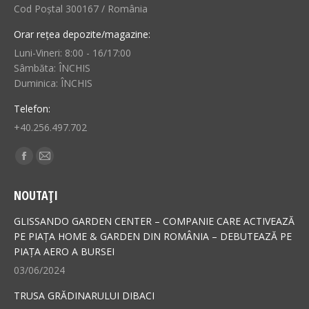
Cod Poștal 300167 / România
Orar rețea depozite/magazine:
Luni-Vineri: 8:00 - 16/17:00
Sâmbăta: ÎNCHIS
Duminica: ÎNCHIS
Telefon:
+40.256.497.702
Find us on:
Facebook
Mail
page
page
NOUTAȚI
opens
opens
in
in
GLISSANDO GARDEN CENTER – COMPANIE CARE ACTIVEAZĂ
new
new
PE PIAȚA HOME & GARDEN DIN ROMÂNIA – DEBUTEAZĂ PE
PIAȚA AERO A BURSEI
window
window
03/06/2024
TRUSA GRĂDINARULUI DIBACI