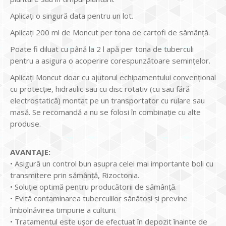
Aplicați o singură data pentru un lot.
Aplicați 200 ml de Moncut per tona de cartofi de sămânță.
Poate fi diluat cu până la 2 l apă per tona de tuberculi
pentru a asigura o acoperire corespunzătoare semințelor.
Aplicați Moncut doar cu ajutorul echipamentului convențional
cu protecție, hidraulic sau cu disc rotativ (cu sau fără
electrostatică) montat pe un transportator cu rulare sau
masă. Se recomandă a nu se folosi în combinație cu alte
produse.
AVANTAJE:
• Asigură un control bun asupra celei mai importante boli cu
transmitere prin sămânță, Rizoctonia.
• Soluție optimă pentru producătorii de sămânță.
• Evită contaminarea tuberculilor sănătoși și previne
îmbolnăvirea timpurie a culturii.
• Tratamentul este ușor de efectuat în depozit înainte de