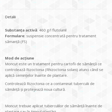
Detalii
Substanța activă
: 460 g/l flutolanil
Formulare:
suspensie concentrată pentru tratament
sămanță (FS)
Mod de acțiune
Moncut este un tratament pentru cartofii de sămânță ce
controlează Rizoctonia (Rhizoctonia solani) atunci când se
aplică semințelor înainte de plantare.
Controlează Rizoctonia ce a contaminat tuberculii de
sămânță și protejează noua cultură.
Moncut trebuie aplicat tuberculilor de sămânță înainte de
plantare sau în timpul plantării.