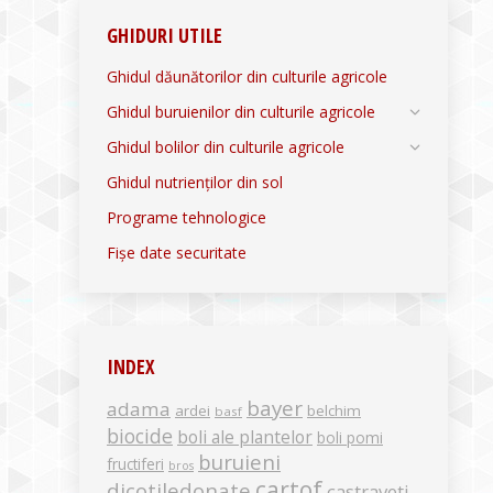
GHIDURI UTILE
Ghidul dăunătorilor din culturile agricole
Ghidul buruienilor din culturile agricole
Ghidul bolilor din culturile agricole
Ghidul nutrienților din sol
Programe tehnologice
Fișe date securitate
INDEX
bayer
adama
ardei
belchim
basf
biocide
boli ale plantelor
boli pomi
buruieni
fructiferi
bros
cartof
dicotiledonate
castraveti