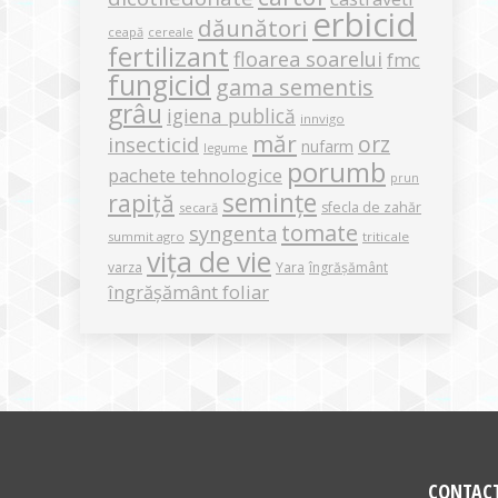
erbicid
dăunători
ceapă
cereale
fertilizant
floarea soarelui
fmc
fungicid
gama sementis
grâu
igiena publică
innvigo
măr
orz
insecticid
nufarm
legume
porumb
pachete tehnologice
prun
semințe
rapiță
sfecla de zahăr
secară
tomate
syngenta
summit agro
triticale
vița de vie
varza
Yara
îngrășământ
îngrășământ foliar
CONTAC