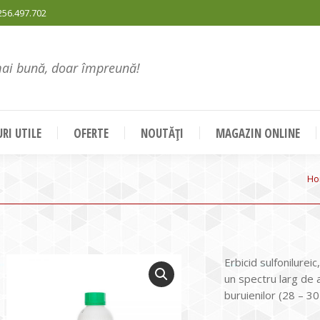
256.497.702
mai bună, doar împreună!
RI UTILE
OFERTE
NOUTĂȚI
MAGAZIN ONLINE
Yo
Ho
Erbicid sulfonilure
un spectru larg de 
buruienilor (28 – 30 