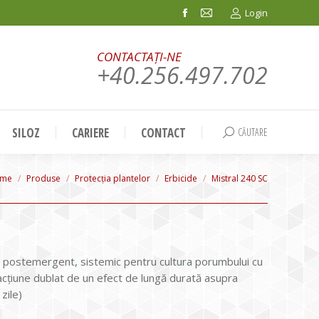
Login
Facebook
Mail
page
page
CONTACTAȚI-NE
opens
opens
+40.256.497.702
in
in
new
new
window
window
SILOZ
CARIERE
CONTACT
CĂUTARE
Search:
u are here:
me
Produse
Protecția plantelor
Erbicide
Mistral 240 SC
ic, postemergent, sistemic pentru cultura porumbului cu
acţiune dublat de un efect de lungă durată asupra
zile)