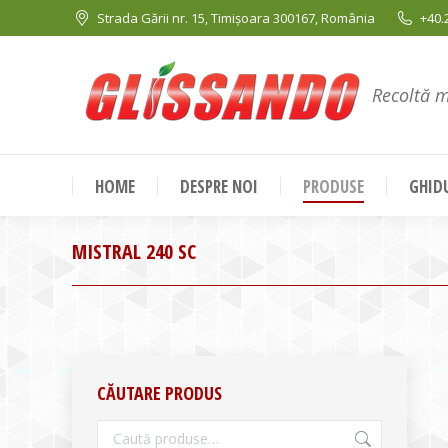
Strada Gării nr. 15, Timișoara 300167, România
+40.
Recoltă 
HOME
DESPRE NOI
PRODUSE
GHIDU
MISTRAL 240 SC
CĂUTARE PRODUS