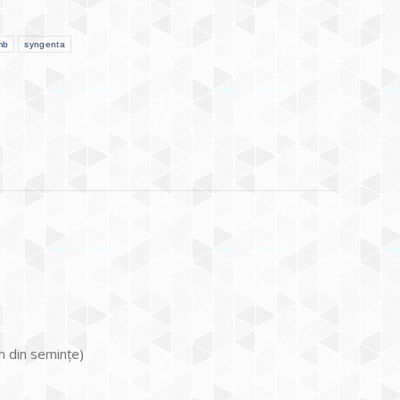
mb
syngenta
m din seminţe)