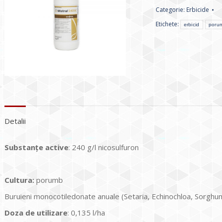
Categorie:
Erbicide
Etichete:
erbicid
poru
Detalii
Substanțe active
: 240 g/l nicosulfuron
Cultura
:
porumb
Buruieni monocotiledonate anuale (Setaria, Echinochloa, Sorghu
Doza de utilizare
: 0,135 l/ha