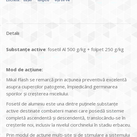
bayer
fungicid
vița de vie
Detalii
Substanţe active
: fosetil Al 500 g/kg + folpet 250 g/kg
Mod de ac
ţ
iune:
Mikal Flash se remarcă prin acţiunea preventivă excelentă
asupra ciupercilor patogene, împiedicând germinarea
sporilor şi creşterea miceliului.
Fosetil de aluminiu este una dintre puţinele substanţe
active destinate combaterii manei care posedă sistemie
completă ascendentă şi descendentă, translocându-se în
creşterile noi, inclusiv la nivelul ciorchinelui în stadiu erbaceu.
Prin modul de acţiune multi-site şi de stimulare a sistemului