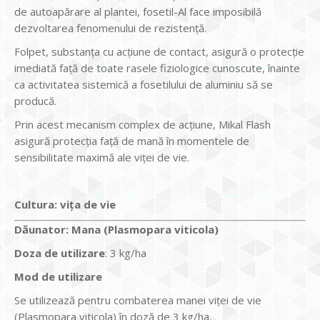
de autoapărare al plantei, fosetil-Al face imposibilă
dezvoltarea fenomenului de rezistenţă.
Folpet, substanţa cu acţiune de contact, asigură o protecţie
imediată faţă de toate rasele fiziologice cunoscute, înainte
ca activitatea sistemică a fosetilului de aluminiu să se
producă.
Prin acest mecanism complex de acţiune, Mikal Flash
asigură protecţia faţă de mană în momentele de
sensibilitate maximă ale viţei de vie.
Cultura:
viţa de vie
Dăunator
:
Mana (Plasmopara viticola)
Doza de utilizare
: 3 kg/ha
Mod de utilizare
Se utilizează pentru combaterea manei viţei de vie
(Plasmopara viticola) în doză de 3 kg/ha.