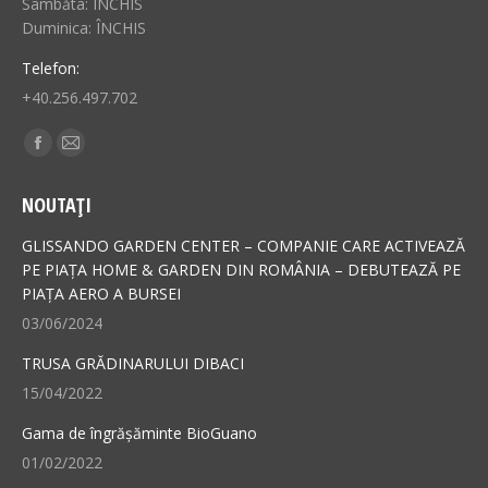
Sâmbăta: ÎNCHIS
Duminica: ÎNCHIS
Telefon:
+40.256.497.702
Find us on:
Facebook
Mail
page
page
NOUTAȚI
opens
opens
in
in
GLISSANDO GARDEN CENTER – COMPANIE CARE ACTIVEAZĂ
new
new
PE PIAȚA HOME & GARDEN DIN ROMÂNIA – DEBUTEAZĂ PE
PIAȚA AERO A BURSEI
window
window
03/06/2024
TRUSA GRĂDINARULUI DIBACI
15/04/2022
Gama de îngrășăminte BioGuano
01/02/2022