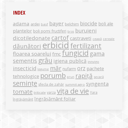
INDEX
bayer
biocide
adama
boli ale
ardei
belchim
basf
buruieni
plantelor
boli pomi fructiferi
bros
cartof
dicotiledonate
castraveti
ceapă
cereale
erbicid
fertilizant
dăunători
fungicid
gama
floarea soarelui
fmc
grâu
sementis
igiena publică
innvigo
măr
orz
insecticid
pachete
nufarm
legume
porumb
rapiță
tehnologice
secară
prun
semințe
syngenta
sfecla de zahăr
summit agro
vița de vie
tomate
varza
Yara
triticale
îngrășământ foliar
îngrășământ