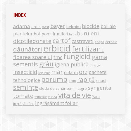
INDEX
bayer
biocide
adama
boli ale
ardei
belchim
basf
buruieni
plantelor
boli pomi fructiferi
bros
cartof
dicotiledonate
castraveti
ceapă
cereale
erbicid
fertilizant
dăunători
fungicid
gama
floarea soarelui
fmc
grâu
sementis
igiena publică
innvigo
măr
orz
insecticid
pachete
nufarm
legume
porumb
rapiță
tehnologice
secară
prun
semințe
syngenta
sfecla de zahăr
summit agro
vița de vie
tomate
varza
Yara
triticale
îngrășământ foliar
îngrășământ