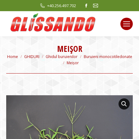
Facebook
Mail
+40.256.497.702
page
page
opens
opens
in
in
new
new
window
window
MEIŞOR
You are here:
Home
GHIDURI
Ghidul buruienilor
Buruieni monocotiledonate
Meişor