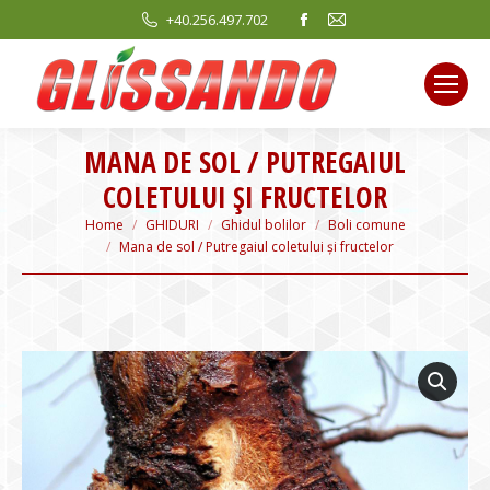
Facebook
Mail
+40.256.497.702
page
page
opens
opens
in
in
new
new
MANA DE SOL / PUTREGAIUL
window
window
COLETULUI ȘI FRUCTELOR
You are here:
Home
GHIDURI
Ghidul bolilor
Boli comune
Mana de sol / Putregaiul coletului și fructelor