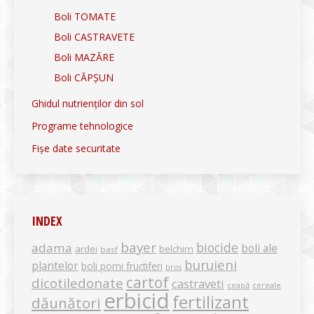
Boli TOMATE
Boli CASTRAVETE
Boli MAZĂRE
Boli CĂPȘUN
Ghidul nutrienților din sol
Programe tehnologice
Fișe date securitate
INDEX
bayer
biocide
adama
boli ale
ardei
belchim
basf
buruieni
plantelor
boli pomi fructiferi
bros
cartof
dicotiledonate
castraveti
ceapă
cereale
erbicid
fertilizant
dăunători