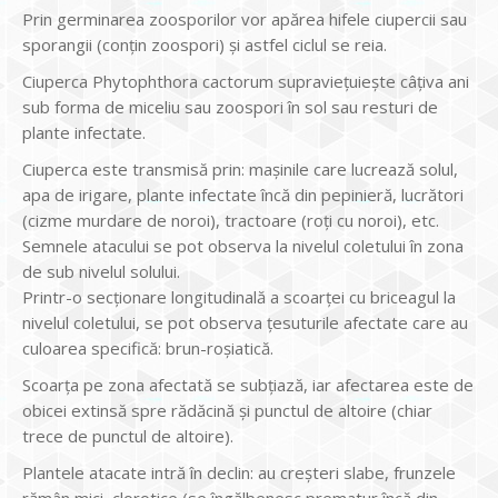
Prin germinarea zoosporilor vor apărea hifele ciupercii sau
sporangii (conțin zoospori) și astfel ciclul se reia.
Ciuperca Phytophthora cactorum supraviețuiește câțiva ani
sub forma de miceliu sau zoospori în sol sau resturi de
plante infectate.
Ciuperca este transmisă prin: mașinile care lucrează solul,
apa de irigare, plante infectate încă din pepinieră, lucrători
(cizme murdare de noroi), tractoare (roți cu noroi), etc.
Semnele atacului se pot observa la nivelul coletului în zona
de sub nivelul solului.
Printr-o secționare longitudinală a scoarței cu briceagul la
nivelul coletului, se pot observa țesuturile afectate care au
culoarea specifică: brun-roșiatică.
Scoarța pe zona afectată se subțiază, iar afectarea este de
obicei extinsă spre rădăcină și punctul de altoire (chiar
trece de punctul de altoire).
Plantele atacate intră în declin: au creșteri slabe, frunzele
rămân mici, clorotice (se îngălbenesc prematur încă din