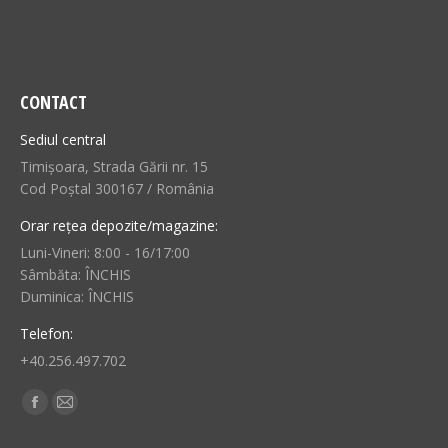
CONTACT
Sediul central
Timișoara, Strada Gării nr. 15
Cod Poștal 300167 / România
Orar rețea depozite/magazine:
Luni-Vineri: 8:00 - 16/17:00
Sâmbăta: ÎNCHIS
Duminica: ÎNCHIS
Telefon:
+40.256.497.702
Find us on:
Facebook
Mail
page
page