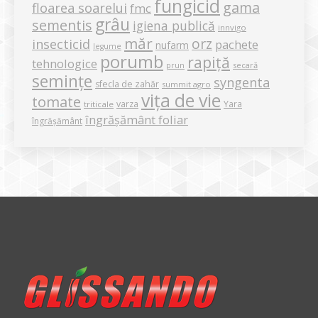
fungicid
gama
floarea soarelui
fmc
grâu
sementis
igiena publică
innvigo
măr
orz
insecticid
pachete
nufarm
legume
porumb
rapiță
tehnologice
secară
prun
semințe
syngenta
sfecla de zahăr
summit agro
vița de vie
tomate
varza
Yara
triticale
îngrășământ foliar
îngrășământ