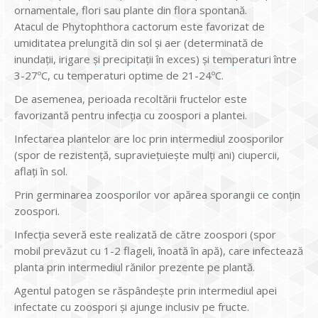
ornamentale, flori sau plante din flora spontană.
Atacul de Phytophthora cactorum este favorizat de
umiditatea prelungită din sol și aer (determinată de
inundații, irigare și precipitații în exces) și temperaturi între
3-27ºC, cu temperaturi optime de 21-24ºC.
De asemenea, perioada recoltării fructelor este
favorizantă pentru infecția cu zoospori a plantei.
Infectarea plantelor are loc prin intermediul zoosporilor
(spor de rezistență, supraviețuiește mulți ani) ciupercii,
aflați în sol.
Prin germinarea zoosporilor vor apărea sporangii ce conțin
zoospori.
Infecția severă este realizată de către zoospori (spor
mobil prevăzut cu 1-2 flageli, înoată în apă), care infectează
planta prin intermediul rănilor prezente pe plantă.
Agentul patogen se răspândește prin intermediul apei
infectate cu zoospori și ajunge inclusiv pe fructe.