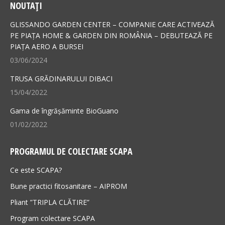
NOUTAȚI
opens
opens
in
in
GLISSANDO GARDEN CENTER – COMPANIE CARE ACTIVEAZĂ
new
new
PE PIAȚA HOME & GARDEN DIN ROMÂNIA – DEBUTEAZĂ PE
PIAȚA AERO A BURSEI
window
window
03/06/2024
TRUSA GRĂDINARULUI DIBACI
15/04/2022
Gama de îngrășăminte BioGuano
01/02/2022
PROGRAMUL DE COLECTARE SCAPA
Ce este SCAPA?
Bune practici fitosanitare – AIPROM
Pliant ”TRIPLA CLĂTIRE”
Program colectare SCAPA