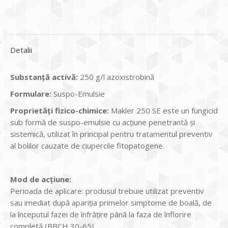
Detalii
S
ubstanță activă:
250 g/l azoxistrobină
Formulare:
Suspo-Emulsie
Proprietăți fizico-chimice:
Makler 250 SE este un fungicid
sub formă de suspo-emulsie cu acțiune penetrantă și
sistemică, utilizat în principal pentru tratamentul preventiv
al bolilor cauzate de ciupercile fitopatogene.
Mod de acțiune:
Perioada de aplicare: produsul trebuie utilizat preventiv
sau imediat după apariția primelor simptome de boală, de
la începutul fazei de înfrățire până la faza de înflorire
completă (BBCH 30-65).