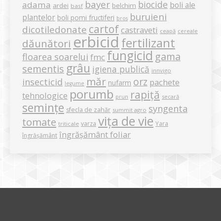
bayer
biocide
adama
boli ale
ardei
belchim
basf
buruieni
plantelor
boli pomi fructiferi
bros
cartof
dicotiledonate
castraveti
ceapă
cereale
erbicid
fertilizant
dăunători
fungicid
gama
floarea soarelui
fmc
grâu
sementis
igiena publică
innvigo
măr
orz
insecticid
pachete
nufarm
legume
porumb
rapiță
tehnologice
secară
prun
semințe
syngenta
sfecla de zahăr
summit agro
vița de vie
tomate
varza
Yara
triticale
îngrășământ foliar
îngrășământ