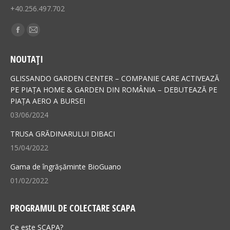
+40.256.497.702
Find us on:
Facebook
Mail
page
page
NOUTAȚI
opens
opens
in
in
GLISSANDO GARDEN CENTER – COMPANIE CARE ACTIVEAZĂ
new
new
PE PIAȚA HOME & GARDEN DIN ROMÂNIA – DEBUTEAZĂ PE
PIAȚA AERO A BURSEI
window
window
03/06/2024
TRUSA GRĂDINARULUI DIBACI
15/04/2022
Gama de îngrășăminte BioGuano
01/02/2022
PROGRAMUL DE COLECTARE SCAPA
Ce este SCAPA?