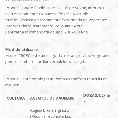
Produsul poate fi aplicat de 1-2 ori pe sezon, intervalul
dintre tratamente trebuie să fie de 14-28 zile.
Numărul maxim de tratamente în perioada de vegetație: 2
Intervalul între tratamente: cel puțin 14 zile.
Cantitatea recomandată de apă: 200-300 l/ha
Mod de utilizare:
Makler 250EC este un fungicid care se aplică pe vegetaţie
pentru combarea bolilor cerealelor şi rapiţei.
Produsul este omologat in Romania conform tabelului de
mai jos:
DOZA(l/kg/ha
C
ULTURA
AG
ENTUL DE D
Ă
UNARE
)
Rugina brună a grâului
(Puccinia recondita f.sp.