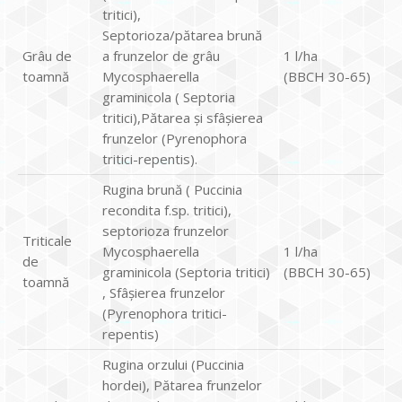
tritici),
Septorioza/pătarea brună
Grâu de
a frunzelor de grâu
1 l/ha
toamnă
Mycosphaerella
(BBCH 30-65)
graminicola ( Septoria
tritici),Pătarea și sfâșierea
frunzelor (Pyrenophora
tritici-repentis).
Rugina brună ( Puccinia
recondita f.sp. tritici),
septorioza frunzelor
Triticale
Mycosphaerella
1 l/ha
de
graminicola (Septoria tritici)
(BBCH 30-65)
toamnă
, Sfâșierea frunzelor
(Pyrenophora tritici-
repentis)
Rugina orzului (Puccinia
hordei), Pătarea frunzelor