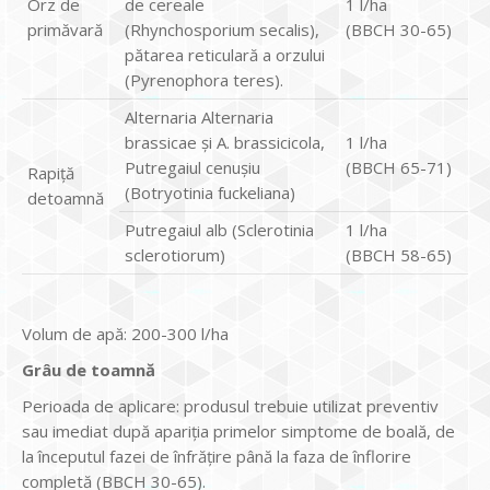
Orz de
de cereale
1 l/ha
primăvară
(Rhynchosporium secalis),
(BBCH 30-65)
pătarea reticulară a orzului
(Pyrenophora teres).
Alternaria Alternaria
brassicae și A. brassicicola,
1 l/ha
Putregaiul cenușiu
(BBCH 65-71)
Rapiță
(Botryotinia fuckeliana)
detoamnă
Putregaiul alb (Sclerotinia
1 l/ha
sclerotiorum)
(BBCH 58-65)
Volum de apă: 200-300 l/ha
Grâu de toamnă
Perioada de aplicare: produsul trebuie utilizat preventiv
sau imediat după apariția primelor simptome de boală, de
la începutul fazei de înfrățire până la faza de înflorire
completă (BBCH 30-65).