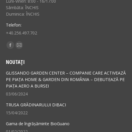
Luni-Vineri: 8:00 - 16/17:00
Sâmbăta: ÎNCHIS
Duminica: ÎNCHIS
Telefon:
+40.256.497.702
Find us on:
Facebook
Mail
page
page
NOUTAȚI
opens
opens
in
in
GLISSANDO GARDEN CENTER – COMPANIE CARE ACTIVEAZĂ
new
new
PE PIAȚA HOME & GARDEN DIN ROMÂNIA – DEBUTEAZĂ PE
PIAȚA AERO A BURSEI
window
window
03/06/2024
TRUSA GRĂDINARULUI DIBACI
15/04/2022
Gama de îngrășăminte BioGuano
01/02/2022