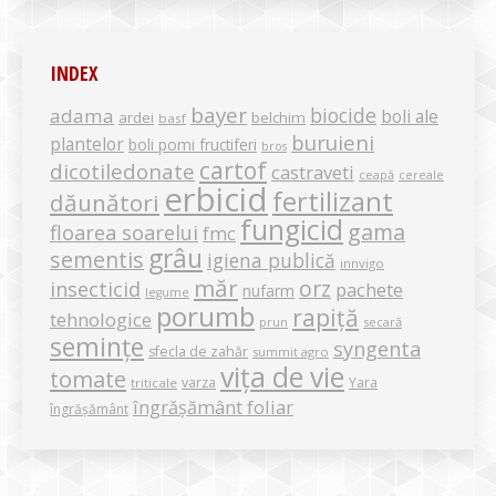
INDEX
bayer
biocide
adama
boli ale
ardei
belchim
basf
buruieni
plantelor
boli pomi fructiferi
bros
cartof
dicotiledonate
castraveti
ceapă
cereale
erbicid
fertilizant
dăunători
fungicid
gama
floarea soarelui
fmc
grâu
sementis
igiena publică
innvigo
măr
orz
insecticid
pachete
nufarm
legume
porumb
rapiță
tehnologice
secară
prun
semințe
syngenta
sfecla de zahăr
summit agro
vița de vie
tomate
varza
Yara
triticale
îngrășământ foliar
îngrășământ