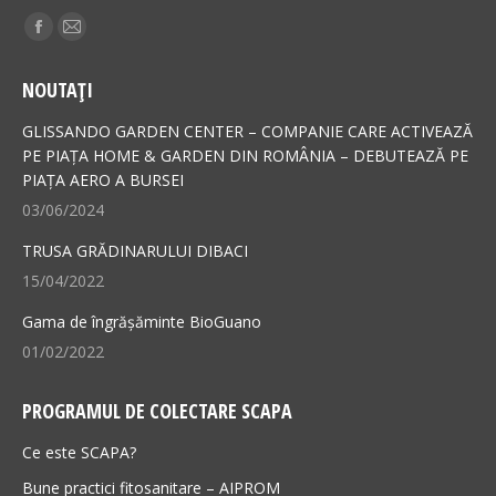
Find us on:
Facebook
Mail
page
page
NOUTAȚI
opens
opens
in
in
GLISSANDO GARDEN CENTER – COMPANIE CARE ACTIVEAZĂ
new
new
PE PIAȚA HOME & GARDEN DIN ROMÂNIA – DEBUTEAZĂ PE
PIAȚA AERO A BURSEI
window
window
03/06/2024
TRUSA GRĂDINARULUI DIBACI
15/04/2022
Gama de îngrășăminte BioGuano
01/02/2022
PROGRAMUL DE COLECTARE SCAPA
Ce este SCAPA?
Bune practici fitosanitare – AIPROM