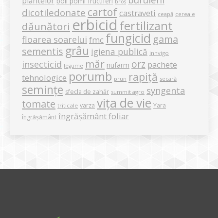
plantelor
boli pomi fructiferi
bros
cartof
dicotiledonate
castraveti
ceapă
cereale
erbicid
fertilizant
dăunători
fungicid
gama
floarea soarelui
fmc
grâu
sementis
igiena publică
innvigo
măr
orz
insecticid
pachete
nufarm
legume
porumb
rapiță
tehnologice
secară
prun
semințe
syngenta
sfecla de zahăr
summit agro
vița de vie
tomate
varza
Yara
triticale
îngrășământ foliar
îngrășământ