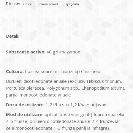
Etichete:
erbicid
floarea soarelui
syngenta
Detalii
Substanțe active
: 40 g/l imazamox
Cultura
:
floarea soarelui – hibrizi tip Clearfield
Buruieni dicotiledonate anuale (exclusiv Hibiscus trionum,
Portulaca oleracea, Polygonum spp., Chenopodium album),
parţial monocotiledonate anuale
Doza de utilizare
: 1,2 l/ha sau 1,2 l/ha + adjuvant
Mod de utilizare:
aplicaţi postemergent (floarea soarelui
4-6 frunze, buruieni dicotiledonate anuale 2-4 frunze, iar
cele monocotiledonate 1-3 frunze până la înfrățire)