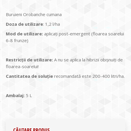
Buruieni Orobanche cumana
Doza de utilizare
: 1,2 l/ha
Mod de utilizare:
aplicaţi post-emergent (floarea soarelui
6-8 frunze)
Restric
ț
ii de utilizare:
A nu se aplica la hibrizii obişnuiţi de
floarea-soarelui!
Cantitatea de soluţie
recomandată este 200-400 litri/ha.
Ambalaj:
5 L
CĂUTARE PRODUS