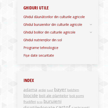
GHIDURI UTILE
Ghidul dăunătorilor din culturile agricole
Ghidul buruienilor din culturile agricole
Ghidul bolilor din culturile agricole
Ghidul nutrienților din sol
Programe tehnologice
Fișe date securitate
INDEX
bayer
adama
ardei
belchim
basf
biocide
boli ale plantelor
boli pomi
buruieni
fructiferi
bros
cartof
dicotiledonate
castraveti