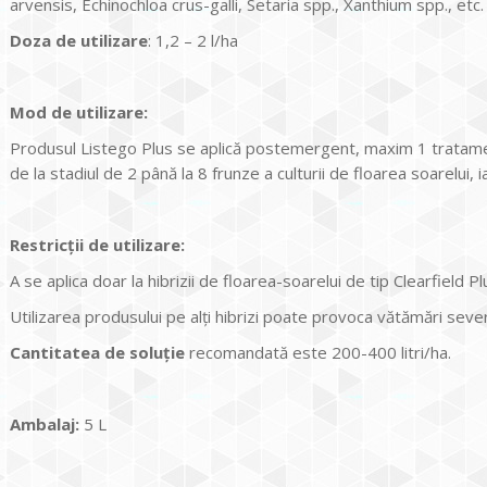
arvensis, Echinochloa crus-galli, Setaria spp., Xanthium spp., etc.
Doza de utilizare
: 1,2 – 2 l/ha
Mod de utilizare:
Produsul Listego Plus se aplică postemergent, maxim 1 tratam
de la stadiul de 2 până la 8 frunze a culturii de floarea soarelui, 
Restric
ț
ii de utilizare:
A se aplica doar la hibrizii de floarea-soarelui de tip Clearfield Pl
Utilizarea produsului pe alţi hibrizi poate provoca vătămări severe
Cantitatea de soluţie
recomandată este 200-400 litri/ha.
Ambalaj:
5 L