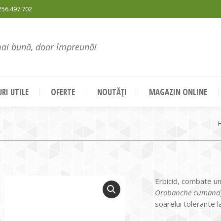
256.497.702
mai bună, doar împreună!
RI UTILE
OFERTE
NOUTĂȚI
MAGAZIN ONLINE
Erbicid, combate un 
Orobanche cumana
soarelui tolerante 