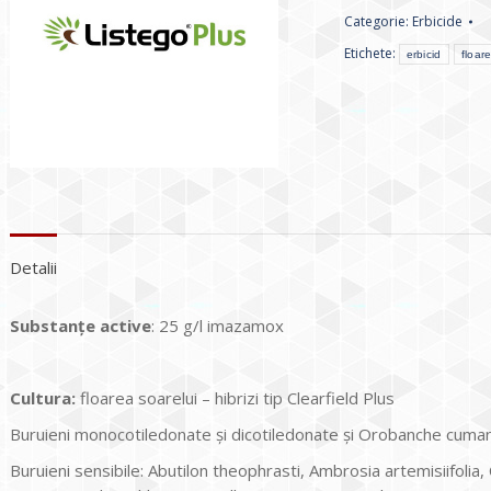
Categorie:
Erbicide
Etichete:
erbicid
floar
Detalii
Substanțe active
: 25 g/l imazamox
Cultura
:
floarea soarelui – hibrizi tip Clearfield Plus
Buruieni monocotiledonate și dicotiledonate și Orobanche cuma
Buruieni sensibile: Abutilon theophrasti, Ambrosia artemisiifol