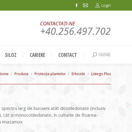
Login
Facebook
Mail
page
page
CONTACTAȚI-NE
opens
opens
+40.256.497.702
in
in
new
new
window
window
SILOZ
CARIERE
CONTACT
CĂUTARE
Search:
You are here:
Home
Produse
Protecția plantelor
Erbicide
Listego Plus
spectru larg de buruieni atât dicotiledonate (inclusiv
), cât şi monocotiledonate, în culturile de floarea-
la imazamox