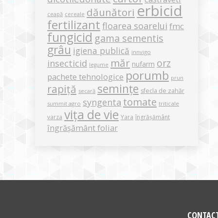
erbicid
dăunători
ceapă
cereale
fertilizant
floarea soarelui
fmc
fungicid
gama sementis
grâu
igiena publică
innvigo
măr
orz
insecticid
nufarm
legume
porumb
pachete tehnologice
prun
semințe
rapiță
sfecla de zahăr
secară
tomate
syngenta
summit agro
triticale
vița de vie
varza
Yara
îngrășământ
îngrășământ foliar
CONTAC