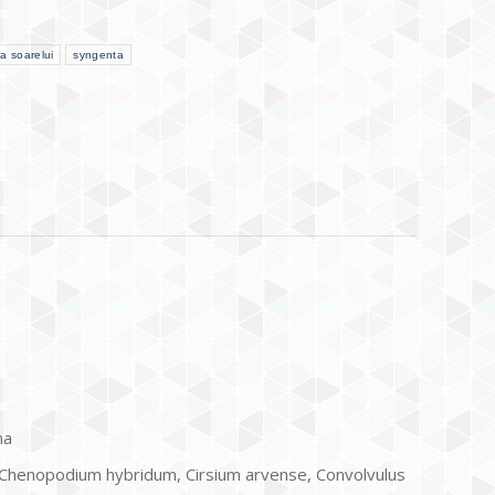
ea soarelui
syngenta
na
ia, Chenopodium hybridum, Cirsium arvense, Convolvulus