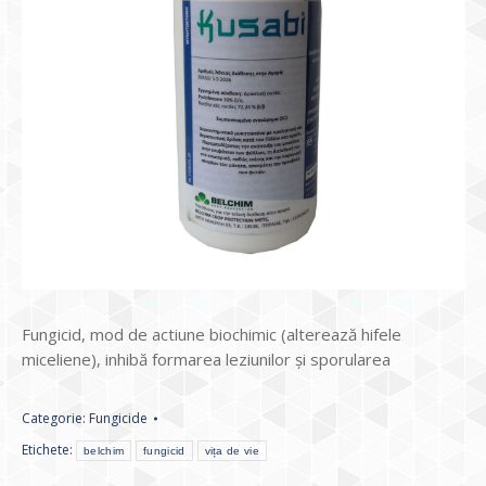
Fungicid, mod de actiune biochimic (alterează hifele
miceliene), inhibă formarea leziunilor și sporularea
Categorie:
Fungicide
Etichete:
belchim
fungicid
vița de vie