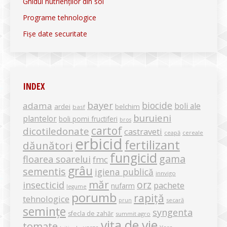
Ghidul nutrienților din sol
Programe tehnologice
Fișe date securitate
INDEX
bayer
biocide
adama
boli ale
ardei
belchim
basf
buruieni
plantelor
boli pomi fructiferi
bros
cartof
dicotiledonate
castraveti
ceapă
cereale
erbicid
fertilizant
dăunători
fungicid
gama
floarea soarelui
fmc
grâu
sementis
igiena publică
innvigo
măr
orz
insecticid
pachete
nufarm
legume
porumb
rapiță
tehnologice
secară
prun
semințe
syngenta
sfecla de zahăr
summit agro
vița de vie
tomate