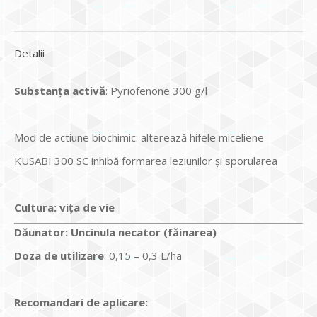
Detalii
Substan
ţa
activ
ă
: Pyriofenone 300 g/l
Mod de actiune biochimic: alterează hifele miceliene
KUSABI 300 SC inhibă formarea leziunilor și sporularea
Cultura:
viţa de vie
Dăunator
:
Uncinula necator (făinarea)
Doza de utilizare
: 0,15 – 0,3 L/ha
Recomandari de aplicare: