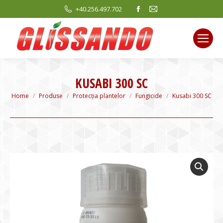
Facebook
Mail
+40.256.497.702
page
page
opens
opens
in
in
new
new
window
window
KUSABI 300 SC
You are here:
Home
Produse
Protecția plantelor
Fungicide
Kusabi 300 SC