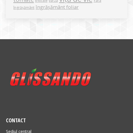
varza
Yara
triticale
îngrășământ foliar
îngrășământ
CONTACT
Sediul central