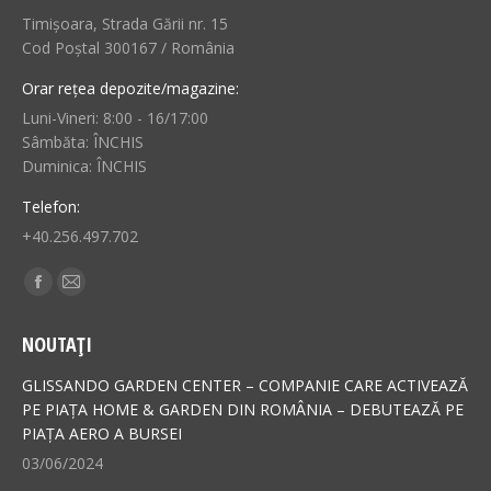
Timișoara, Strada Gării nr. 15
Cod Poștal 300167 / România
Orar rețea depozite/magazine:
Luni-Vineri: 8:00 - 16/17:00
Sâmbăta: ÎNCHIS
Duminica: ÎNCHIS
Telefon:
+40.256.497.702
Find us on:
Facebook
Mail
page
page
NOUTAȚI
opens
opens
in
in
GLISSANDO GARDEN CENTER – COMPANIE CARE ACTIVEAZĂ
new
new
PE PIAȚA HOME & GARDEN DIN ROMÂNIA – DEBUTEAZĂ PE
PIAȚA AERO A BURSEI
window
window
03/06/2024