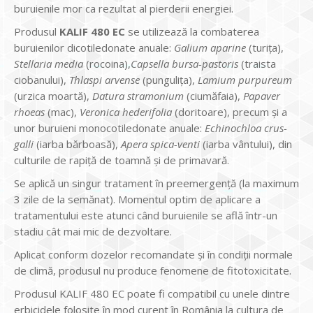
buruienile mor ca rezultat al pierderii energiei.
Produsul
KALIF 480 EC
se utilizează la combaterea
buruienilor dicotiledonate anuale:
Galium aparine
(turița),
Stellaria media
(rocoina),
Capsella bursa-pastoris
(traista
ciobanului),
Thlaspi arvense
(pungulița),
Lamium purpureum
(urzica moartă),
Datura stramonium
(ciumăfaia),
Papaver
rhoeas
(mac),
Veronica hederifolia
(doritoare), precum și a
unor buruieni monocotiledonate anuale:
Echinochloa crus-
galli
(iarba bărboasă),
Apera spica-venti
(iarba vântului), din
culturile de rapiță de toamnă și de primavară.
Se aplică un singur tratament în preemergență (la maximum
3 zile de la semănat). Momentul optim de aplicare a
tratamentului este atunci când buruienile se află într-un
stadiu cât mai mic de dezvoltare.
Aplicat conform dozelor recomandate și în condiții normale
de climă, produsul nu produce fenomene de fitotoxicitate.
Produsul KALIF 480 EC poate fi compatibil cu unele dintre
erbicidele folosite în mod curent în România la cultura de