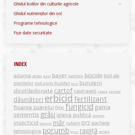
Ghidul bolilor din culturile agricole
Ghidul nutrienților din sol
Programe tehnologice
Fișe date securitate
INDEX
bayer
biocide
adama
boli ale
ardei
belchim
basf
buruieni
plantelor
boli pomi fructiferi
bros
cartof
dicotiledonate
castraveti
ceapă
cereale
erbicid
fertilizant
dăunători
fungicid
gama
floarea soarelui
fmc
grâu
sementis
igiena publică
innvigo
măr
orz
insecticid
pachete
nufarm
legume
porumb
rapiță
tehnologice
secară
prun