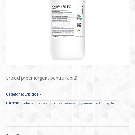
Erbicid preemergent pentru rapiță
Categorie:
Erbicide
Etichete:
adama
erbicid
erbicid sistemic
preemergent
rapiță