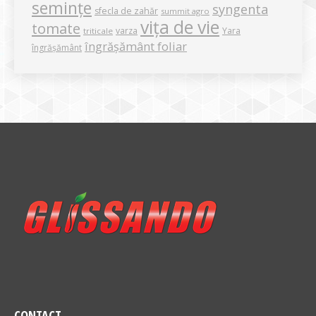
semințe
syngenta
sfecla de zahăr
summit agro
vița de vie
tomate
varza
Yara
triticale
îngrășământ foliar
îngrășământ
CONTACT