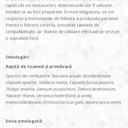
rapiță (de ex. metazaclor). Amestecurile vor fi utilizate
imediat ce au fost preparate. În mod obligatoriu, se vor
respecta și instrucțiunile de folosire a produsului partener.
Pentru o folosire corectă, consultați tabelele de
compatibilitate, iar înainte de utilizare efectuați un test pe
o suprafață mică.
Omolog
ări:
Rapiţă de toamnă şi primăvară
Spectru de combatere: Buruieni anuale dicotiledonate
(
Galium aparine, Stellaria media, Capsella bursa-pastoris,
Thlaspi arvense, Lamium purpureum, Datura stramonium,
Papaver rhoeas, Veronica hederifolia
) și unele
monocotiledonate (
Echinocloa crus-galli, Aspera spica-venti
)
Doza omologată: