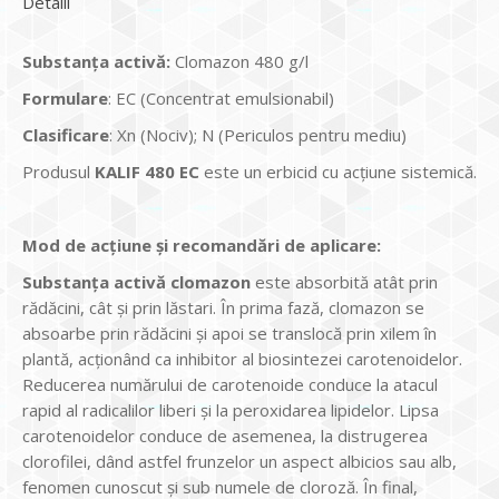
Detalii
Substanța activă:
Clomazon 480 g/l
Formulare
: EC (Concentrat emulsionabil)
Clasificare
: Xn (Nociv); N (Periculos pentru mediu)
Produsul
KALIF 480 EC
este un erbicid cu acțiune sistemică.
Mod de acțiune și recomandări de aplicare:
Substanța activă clomazon
este absorbită atât prin
rădăcini, cât și prin lăstari. În prima fază, clomazon se
absoarbe prin rădăcini și apoi se translocă prin xilem în
plantă, acționând ca inhibitor al biosintezei carotenoidelor.
Reducerea numărului de carotenoide conduce la atacul
rapid al radicalilor liberi și la peroxidarea lipidelor. Lipsa
carotenoidelor conduce de asemenea, la distrugerea
clorofilei, dând astfel frunzelor un aspect albicios sau alb,
fenomen cunoscut și sub numele de cloroză. În final,