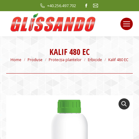
Facebook
Mail
+40.256.497.702
page
page
opens
opens
in
in
new
new
window
window
KALIF 480 EC
You are here:
Home
Produse
Protecția plantelor
Erbicide
Kalif 480 EC