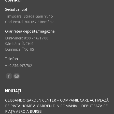
Sediul central
Timișoara, Strada Gării nr. 15
Cod Poștal 300167 / România
Orar rețea depozite/magazine:
Luni-Vineri: 8:00 - 16/17:00
Sâmbăta: ÎNCHIS
Duminica: ÎNCHIS
Telefon:
+40.256.497.702
Find us on:
Facebook
Mail
page
page
NOUTAȚI
opens
opens
in
in
GLISSANDO GARDEN CENTER – COMPANIE CARE ACTIVEAZĂ
new
new
PE PIAȚA HOME & GARDEN DIN ROMÂNIA – DEBUTEAZĂ PE
PIAȚA AERO A BURSEI
window
window