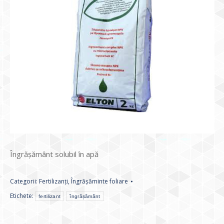
Îngrășământ solubil în apă
Categorii:
Fertilizanți
,
Îngrășăminte foliare
Etichete:
fertilizant
îngrășământ