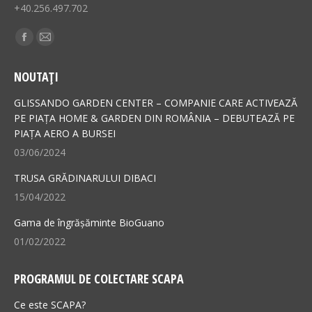
+40.256.497.702
Find us on:
Facebook
Mail
page
page
NOUTAȚI
opens
opens
in
in
GLISSANDO GARDEN CENTER – COMPANIE CARE ACTIVEAZĂ
new
new
PE PIAȚA HOME & GARDEN DIN ROMÂNIA – DEBUTEAZĂ PE
PIAȚA AERO A BURSEI
window
window
03/06/2024
TRUSA GRĂDINARULUI DIBACI
15/04/2022
Gama de îngrășăminte BioGuano
01/02/2022
PROGRAMUL DE COLECTARE SCAPA
Ce este SCAPA?