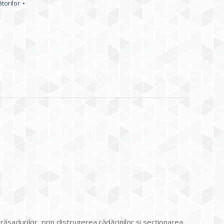
torilor
sadurilor, prin distrugerea rădăcinilor şi secţionarea