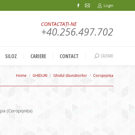
Login
Facebook
Mail
page
page
CONTACTAȚI-NE
opens
opens
+40.256.497.702
in
in
new
new
window
window
SILOZ
CARIERE
CONTACT
CĂUTARE
Search:
You are here:
Home
GHIDURI
Ghidul dăunătorilor
Coropişniţa
lpa (Coropişniţa)