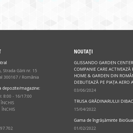
T
NOUTAȚI
tral
GLISSANDO GARDEN CENTER
COMPANIE CARE ACTIVEAZĂ 
 Strada Gării nr. 15
HOME & GARDEN DIN ROMÂN
al 300167 / România
DEBUTEAZĂ PE PIAȚA AERO A
a depozite/magazine:
03/06/2024
i: 8:00 - 16/17:00
TRUSA GRĂDINARULUI DIBAC
 ÎNCHIS
: ÎNCHIS
15/04/2022
Gama de îngrășăminte BioGu
497.702
01/02/2022