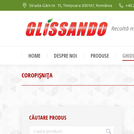
Strada Gării nr. 15, Timișoara 300167, România
+40.
Recoltă 
HOME
DESPRE NOI
PRODUSE
GHIDU
COROPIŞNIŢA
CĂUTARE PRODUS