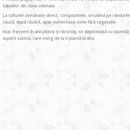
tulpinilor din zona coletului.
La culturile semănate direct, coropişnitele, circulând pe rânduri
cauză, după răsărit, apar numeroase zone fără vegetație.
Atac frecvent în anii ploioşi şi răcoroşi, se depistează cu uşurinţ
aspect solzos, care merg de la o plantă la alta.