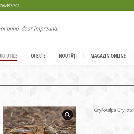
256.497.702
mai bună, doar împreună!
RI UTILE
OFERTE
NOUTĂȚI
MAGAZIN ONLINE
Gryllotalpa Gryllota