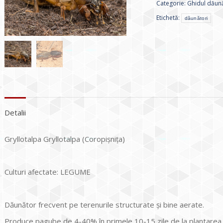
Categorie:
Ghidul dăună
Etichetă:
dăunători
Detalii
Gryllotalpa Gryllotalpa (Coropişniţa)
Culturi afectate: LEGUME
Dăunător frecvent pe terenurile structurate şi bine aerate.
Produce pagube de 4-40% în primele 10-15 zile de la plantarea ră