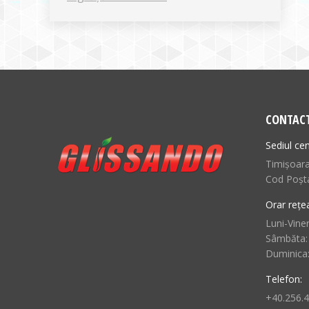
CONTAC
Sediul cen
Timișoara,
Cod Poșt
Orar rețe
Luni-Viner
Sâmbăta:
Duminica
Telefon:
+40.256.