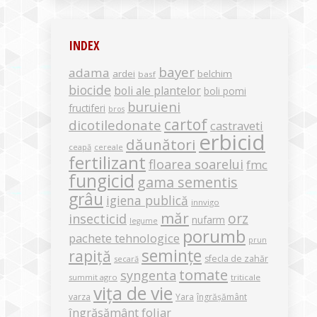
INDEX
bayer
adama
ardei
belchim
basf
biocide
boli ale plantelor
boli pomi
buruieni
fructiferi
bros
cartof
dicotiledonate
castraveti
erbicid
dăunători
ceapă
cereale
fertilizant
floarea soarelui
fmc
fungicid
gama sementis
grâu
igiena publică
innvigo
măr
orz
insecticid
nufarm
legume
porumb
pachete tehnologice
prun
semințe
rapiță
sfecla de zahăr
secară
tomate
syngenta
summit agro
triticale
vița de vie
varza
Yara
îngrășământ
îngrășământ foliar