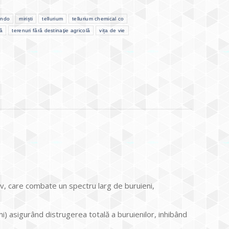
ando
miriști
tellurium
tellurium chemical co
tă
terenuri fără destinaţie agricolă
vița de vie
iv, care combate un spectru larg de buruieni,
omi) asigurând distrugerea totală a buruienilor, inhibând