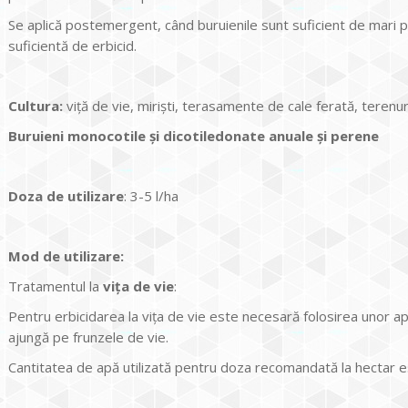
Se aplică postemergent, când buruienile sunt suficient de mari p
suficientă de erbicid.
Cultura
:
viţă de vie, mirişti, terasamente de cale ferată, terenur
Buruieni monocotile
ş
i dicotiledonate anuale
ş
i perene
Doza de utilizare
: 3-5 l/ha
Mod de utilizare:
Tratamentul la
viţa de vie
:
Pentru erbicidarea la viţa de vie este necesară folosirea unor ap
ajungă pe frunzele de vie.
Cantitatea de apă utilizată pentru doza recomandată la hectar es