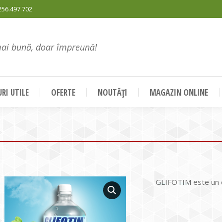
256.497.702
mai bună, doar împreună!
RI UTILE
OFERTE
NOUTĂȚI
MAGAZIN ONLINE
GLIFOTIM este un er