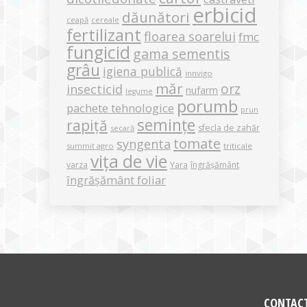
erbicid
dăunători
ceapă
cereale
fertilizant
floarea soarelui
fmc
fungicid
gama sementis
grâu
igiena publică
innvigo
măr
orz
insecticid
nufarm
legume
porumb
pachete tehnologice
prun
semințe
rapiță
sfecla de zahăr
secară
tomate
syngenta
summit agro
triticale
vița de vie
varza
Yara
îngrășământ
îngrășământ foliar
CONTAC