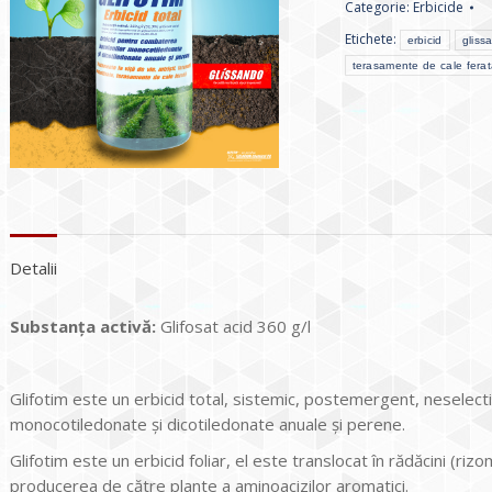
Categorie:
Erbicide
Etichete:
erbicid
gliss
terasamente de cale fera
Detalii
Substanța activă:
Glifosat acid 360 g/l
Glifotim este un erbicid total, sistemic, postemergent, neselect
monocotiledonate și dicotiledonate anuale și perene.
Glifotim este un erbicid foliar, el este translocat în rădăcini (riz
producerea de către plante a aminoacizilor aromatici.