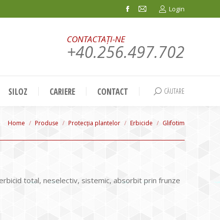
Login
Facebook
Mail
page
page
CONTACTAȚI-NE
opens
opens
+40.256.497.702
in
in
new
new
window
window
SILOZ
CARIERE
CONTACT
CĂUTARE
Search:
You are here:
Home
Produse
Protecția plantelor
Erbicide
Glifotim
bicid total, neselectiv, sistemic, absorbit prin frunze