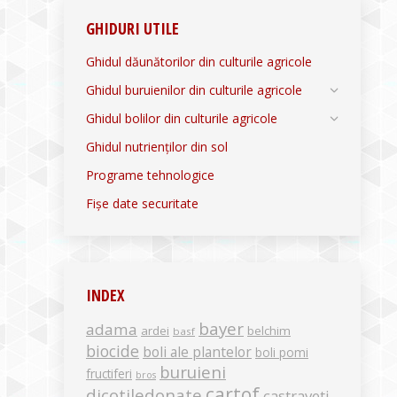
GHIDURI UTILE
Ghidul dăunătorilor din culturile agricole
Ghidul buruienilor din culturile agricole
Ghidul bolilor din culturile agricole
Ghidul nutrienților din sol
Programe tehnologice
Fișe date securitate
INDEX
bayer
adama
ardei
belchim
basf
biocide
boli ale plantelor
boli pomi
buruieni
fructiferi
bros
cartof
dicotiledonate
castraveti