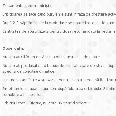
Tratamentul pentru
mirişti
:
Erbicidarea se face când buruienile sunt în faza de creştere act
După 2-3 săptămâni de la erbicidare se poate trece la efectuarea 
Cantitatea de apă utilizată pentru doza recomandată la hectar es
Observații:
Nu aplicați Glifotim dacă sunt condiții iminente de ploaie.
Nu aplicați produsul când buruienile sunt afectate de stres (după 
specii și de condițiile climatice.
Sunt necesare între 4 și 14 zile, pentru ca buruienile să fie dist
Simptomele ce apar la buruieni după folosirea erbicidului Glifotim 
complete a buruienilor.
Erbicidul total Glifotim, nu este un erbicid selectiv.