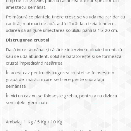
timp de 15-25 zile, până la răsărirea tuturor speciilor din
amestecul semănat.
Pe măsură ce plantele tinere cresc se va uda mai rar dar cu
cantităţi mai mari de apă, astfel încât la a treia tundere,
udarea să asigure umectarea solulului până la 15-20 cm.
Distrugerea crustei
Dacă între semănat şi răsărire intervine o ploaie torenţială
sau se udă abundent, solul se bătătoreşte şi se formeaza
crustă împiedicând răsărirea.
În acest caz pentru distrugerea crustei se foloseşte o
grapă de mărăcini care se trece peste suprafaţa
semănată.
În nici un caz nu se foloseşte grebla, pentru a nu dizloca
seminţele germinate.
Ambalaj: 1 Kg / 5 Kg / 10 Kg