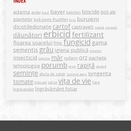
INDEX
bayer
biocide
adama
boli ale
ardei
belchim
basf
buruieni
plantelor
boli pomi fructiferi
bros
cartof
dicotiledonate
castraveti
ceapă
cereale
erbicid
fertilizant
dăunători
fungicid
gama
floarea soarelui
fmc
grâu
sementis
igiena publică
innvigo
măr
orz
insecticid
pachete
nufarm
legume
porumb
rapiță
tehnologice
secară
prun
semințe
syngenta
sfecla de zahăr
summit agro
vița de vie
tomate
varza
Yara
triticale
îngrășământ foliar
îngrășământ