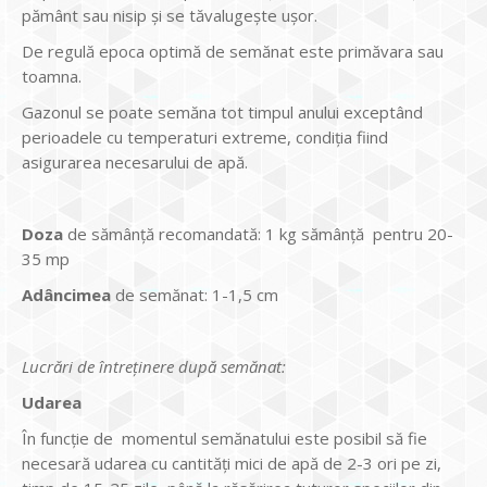
pământ sau nisip şi se tăvalugeşte ușor.
De regulă epoca optimă de semănat este primăvara sau
toamna.
Gazonul se poate semăna tot timpul anului exceptând
perioadele cu temperaturi extreme, condiţia fiind
asigurarea necesarului de apă.
Doza
de sămânţă recomandată: 1 kg sămânţă pentru 20-
35 mp
Adâncimea
de semănat: 1-1,5 cm
Lucrări de întreţinere după semănat:
Udarea
În funcţie de momentul semănatului este posibil să fie
necesară udarea cu cantităţi mici de apă de 2-3 ori pe zi,