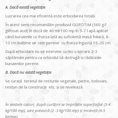
A. Dacă există vegetaţie
Lucrarea cea mai eficientă este erbicidarea totală.
În acest sens recomandăm produsul GLIFOTIM (360 g/l
glifosat acid) în doză de 40 ml/100 mp în 5-7 l apă aplicat
când buruienile cu frunza lată au suficientă masă foliară, 8-
10 cm înalţime iar cele perene cu frunza îngustă 15-20 cm.
După erbicidare nu se intervine cu nici o lucrare 2-3
săptămâni pentru ca erbicidul să distrugă si rădăcinile
buruienilor perene.
B. Dacă nu există vegetaţie
Se curaţă terenul de resturile vegetale, pietre, bolovani,
resturi de la construcţii etc. şi se nivelează.
În ambele cazuri, după curăţire se împrăştie superfosfat (3-4
kg/100 mp), sare potasică (2 -3 kg/100 mp) şi mraniţă (4-5
kg/mp).