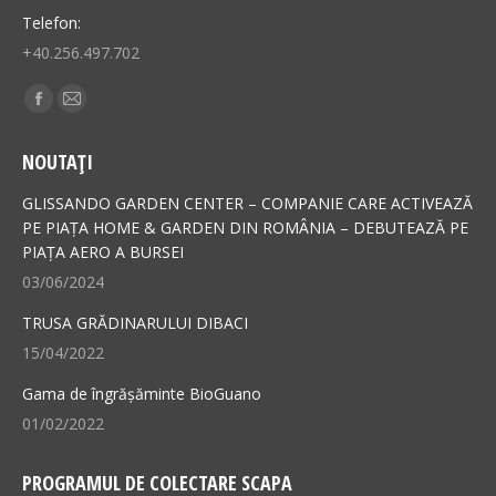
Telefon:
+40.256.497.702
Find us on:
Facebook
Mail
page
page
NOUTAȚI
opens
opens
in
in
GLISSANDO GARDEN CENTER – COMPANIE CARE ACTIVEAZĂ
new
new
PE PIAȚA HOME & GARDEN DIN ROMÂNIA – DEBUTEAZĂ PE
PIAȚA AERO A BURSEI
window
window
03/06/2024
TRUSA GRĂDINARULUI DIBACI
15/04/2022
Gama de îngrășăminte BioGuano
01/02/2022
PROGRAMUL DE COLECTARE SCAPA