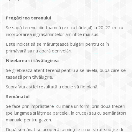
Pregătirea terenului
Se sapă terenul din toamnă (ex. cu hârleţul) la 20-22 cm cu
încorporarea îngrăşămintelor amintite mai sus.
Este indicat să se mărunţească bulgării pentru ca în
primăvară sa nu apară denivelări.
Nivelarea si tăvălugirea
Se greblează atent terenul pentru a se nivela, după care se
tasează prin tăvălugire.
Suprafaţa astfel rezultată trebuie să fie plană.
Semănatul
Se face prin împrăştiere cu mâna uniform prin două treceri
(pe lungimea şi lăţimea parcelei, în cruce) sau cu semănători
manuale pentru gazon.
După semănat se acoperă seminţele cu un strat subţire de