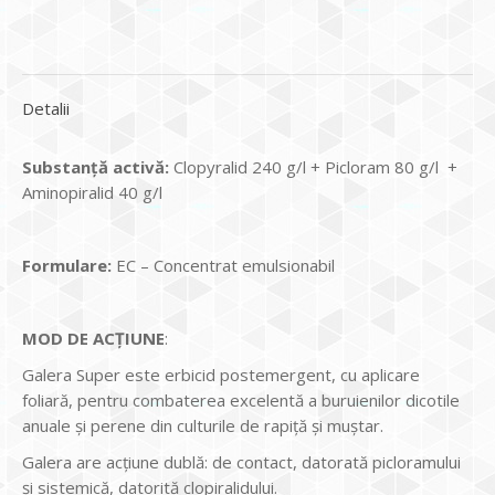
Detalii
Substanță activă:
Clopyralid 240 g/l + Picloram 80 g/l +
Aminopiralid 40 g/l
Formulare:
EC – Concentrat emulsionabil
MOD DE ACȚIUNE
:
Galera Super este erbicid postemergent, cu aplicare
foliară, pentru combaterea excelentă a buruienilor dicotile
anuale și perene din culturile de rapiță și muștar.
Galera are acțiune dublă: de contact, datorată picloramului
și sistemică, datorită clopiralidului.