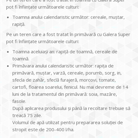
pot fi înființate următoarele culturi:
Toamna anului calendaristic următor: cereale, muștar,
rapiță.
Pe un teren care a fost tratat în primăvară cu Galera Super
pot fi înființate următoarele culturi:
Toamna aceluiași an: rapiță de toamnă, cereale de
toamnă.
Primăvara anului calendaristic următor: rapița de
primăvară, muștar, varză, cereale, porumb, sorg, in,
sfecla de zahăr, sfeclă furajeră, morcovi, tomate,
cartofi, floarea soarelui, fenicul. Nu mai devreme de 14
luni de la tratamentul din primăvară: soia, mazăre,
fasole.
După aplicarea produsului și până la recoltare trebuie să
treacă 75 zile.
Volumul de apă utilizat pentru prepararea soluției de
stropit este de 200-400 l/ha.