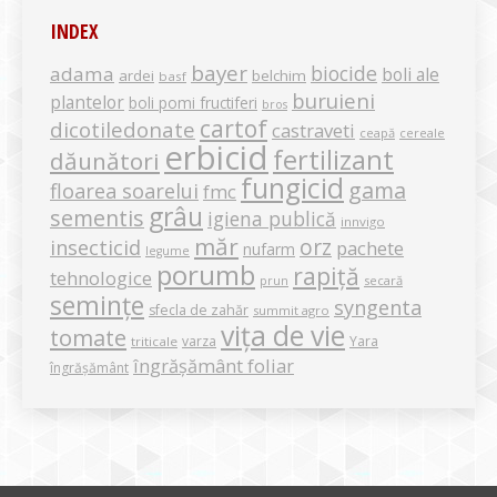
INDEX
bayer
biocide
adama
boli ale
ardei
belchim
basf
buruieni
plantelor
boli pomi fructiferi
bros
cartof
dicotiledonate
castraveti
ceapă
cereale
erbicid
fertilizant
dăunători
fungicid
gama
floarea soarelui
fmc
grâu
sementis
igiena publică
innvigo
măr
orz
insecticid
pachete
nufarm
legume
porumb
rapiță
tehnologice
secară
prun
semințe
syngenta
sfecla de zahăr
summit agro
vița de vie
tomate
varza
Yara
triticale
îngrășământ foliar
îngrășământ