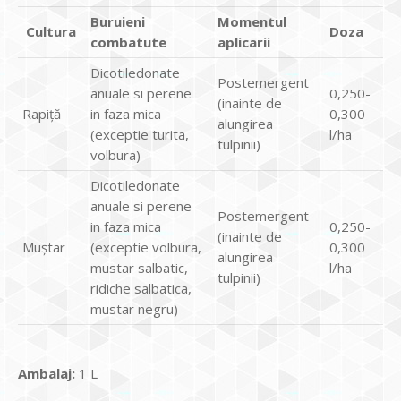
Buruieni
Momentul
Cultura
Doza
combatute
aplicarii
Dicotiledonate
Postemergent
anuale si perene
0,250-
(inainte de
Rapiță
in faza mica
0,300
alungirea
(exceptie turita,
l/ha
tulpinii)
volbura)
Dicotiledonate
anuale si perene
Postemergent
in faza mica
0,250-
(inainte de
Muștar
(exceptie volbura,
0,300
alungirea
mustar salbatic,
l/ha
tulpinii)
ridiche salbatica,
mustar negru)
Ambalaj:
1 L