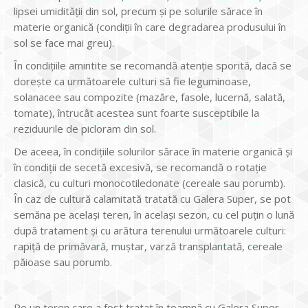
lipsei umidității din sol, precum și pe solurile sărace în
materie organică (condiții în care degradarea produsului în
sol se face mai greu).
În condițiile amintite se recomandă atenție sporită, dacă se
dorește ca următoarele culturi să fie leguminoase,
solanacee sau compozite (mazăre, fasole, lucernă, salată,
tomate), întrucât acestea sunt foarte susceptibile la
reziduurile de picloram din sol.
De aceea, în condițiile solurilor sărace în materie organică și
în condiții de secetă excesivă, se recomandă o rotație
clasică, cu culturi monocotiledonate (cereale sau porumb).
În caz de cultură calamitată tratată cu Galera Super, se pot
semăna pe același teren, în același sezon, cu cel puțin o lună
după tratament și cu arătura terenului următoarele culturi:
rapiță de primăvară, muștar, varză transplantată, cereale
păioase sau porumb.
Pe un teren care a fost tratat în toamnă cu Galera Super