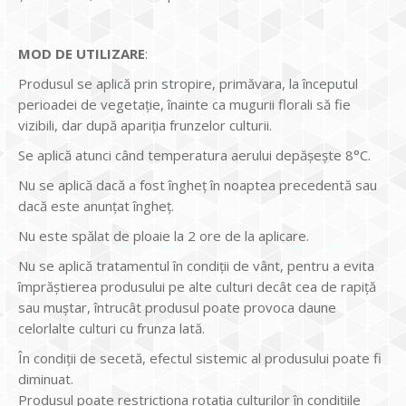
MOD DE UTILIZARE
:
Produsul se aplică prin stropire, primăvara, la începutul
perioadei de vegetație, înainte ca mugurii florali să fie
vizibili, dar după apariția frunzelor culturii.
Se aplică atunci când temperatura aerului depășește 8°C.
Nu se aplică dacă a fost îngheţ în noaptea precedentă sau
dacă este anunțat îngheț.
Nu este spălat de ploaie la 2 ore de la aplicare.
Nu se aplică tratamentul în condiții de vânt, pentru a evita
împrăștierea produsului pe alte culturi decât cea de rapiță
sau muștar, întrucât produsul poate provoca daune
celorlalte culturi cu frunza lată.
În condiții de secetă, efectul sistemic al produsului poate fi
diminuat.
Produsul poate restricționa rotația culturilor în condițiile