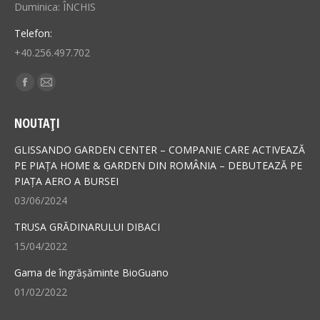
Duminica: ÎNCHIS
Telefon:
+40.256.497.702
Find us on:
Facebook
Mail
page
page
NOUTAȚI
opens
opens
in
in
GLISSANDO GARDEN CENTER – COMPANIE CARE ACTIVEAZĂ
new
new
PE PIAȚA HOME & GARDEN DIN ROMÂNIA – DEBUTEAZĂ PE
PIAȚA AERO A BURSEI
window
window
03/06/2024
TRUSA GRĂDINARULUI DIBACI
15/04/2022
Gama de îngrășăminte BioGuano
01/02/2022