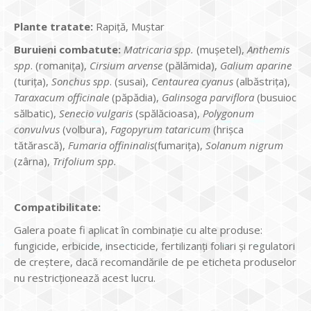
Plante tratate:
Rapiță, Muștar
Buruieni combatute:
Matricaria spp.
(mușetel),
Anthemis
spp
. (romanița),
Cirsium arvense
(pălămida),
Galium aparine
(turița),
Sonchus spp
. (susai),
Centaurea cyanus
(albăstrița),
Taraxacum officinale
(păpădia),
Galinsoga parviflora
(busuioc
sălbatic),
Senecio vulgaris
(spălăcioasa),
Polygonum
convulvus
(volbura),
Fagopyrum tataricum
(hrișca
tătărască),
Fumaria offininalis
(fumarița),
Solanum nigrum
(zârna),
Trifolium spp.
Compatibilitate:
Galera poate fi aplicat în combinație cu alte produse:
fungicide, erbicide, insecticide, fertilizanţi foliari și regulatori
de creștere, dacă recomandările de pe eticheta produselor
nu restricționează acest lucru.