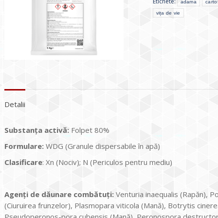
Etichete:
adama
carto
vița de vie
Detalii
Substanța activă:
Folpet 80%
Formulare:
WDG (Granule dispersabile în apă)
Clasificare
: Xn (Nociv); N (Periculos pentru mediu)
Agenți de dăunare combătuți:
Venturia inaequalis (Rapăn), P
(Ciuruirea frunzelor), Plasmopara viticola (Mană), Botrytis cine
Pseudoperonos-pora cubensis (Mană), Peronospora destructor (