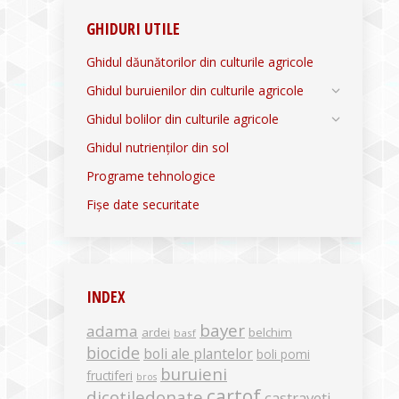
GHIDURI UTILE
Ghidul dăunătorilor din culturile agricole
Ghidul buruienilor din culturile agricole
Ghidul bolilor din culturile agricole
Ghidul nutrienților din sol
Programe tehnologice
Fișe date securitate
INDEX
bayer
adama
ardei
belchim
basf
biocide
boli ale plantelor
boli pomi
buruieni
fructiferi
bros
cartof
dicotiledonate
castraveti