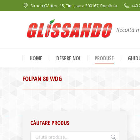
Strada Gării nr. 15, Timișoara 300167, România
+40.
Recoltă 
HOME
DESPRE NOI
PRODUSE
GHIDU
FOLPAN 80 WDG
CĂUTARE PRODUS