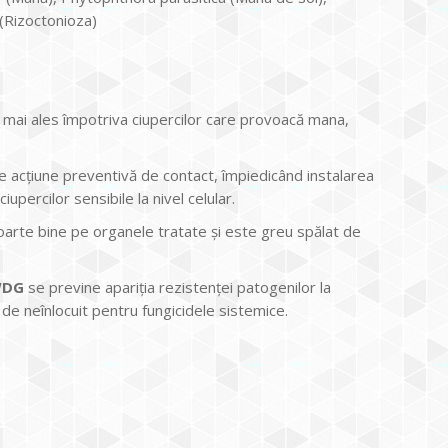
(Rizoctonioza)
ă mai ales împotriva ciupercilor care provoacă mana,
re acţiune preventivă de contact, împiedicând instalarea
iupercilor sensibile la nivel celular.
 foarte bine pe organele tratate şi este greu spălat de
WDG
se previne apariţia rezistenţei patogenilor la
 de neînlocuit pentru fungicidele sistemice.