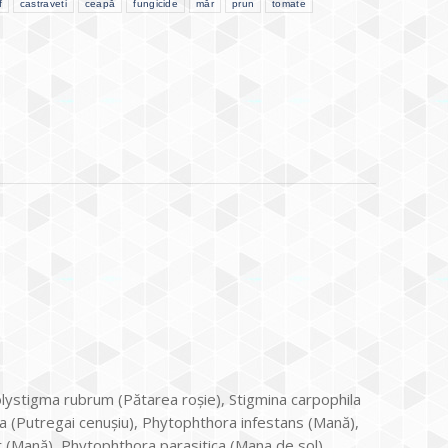
f
castraveti
ceapă
fungicide
măr
prun
tomate
olystigma rubrum (Pătarea roşie), Stigmina carpophila
rea (Putregai cenuşiu), Phytophthora infestans (Mană),
Mană), Phytophthora parasitica (Mana de sol),