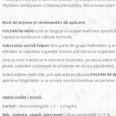
Phythium debaryanum (Căderea plăntuţelor), Rhizoctonia solani 
Mod de acțiune și recomandări de aplicare:
FOLPAN 80 WDG
este un fungicid cu acţiune multi-site specific
rapănul şi monilioza la culturile horticole.
Substanţa activă
folpet
face parte din grupa ftalimidelor şi a
infecţiilor la suprafaţa organelor tratate prin blocarea respiraţiei c
Deşi nu este translocat în interiorul ţesuturilor, produsul aderă
ploaie, realizând o perioadă de protecţie de circa o săptămână.
Având acţiune multi-site, prin aplicarea produsului
FOLPAN 80 
aplicarea fungicidelor şi ca urmare acesta constituie un partener
OMOLOG
ĂRI / DOZĂ:
Cartof
/ doza omologată: 1,5 – 2,0 kg/ha
Măr, tomate, ceapă, castraveţi
/ doza omologată: 0,15 %