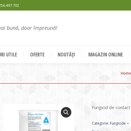
256.497.702
mai bună, doar împreună!
RI UTILE
OFERTE
NOUTĂȚI
MAGAZIN ONLINE
You 
Home
Fungicid de contact
Categorie:
Fungicide