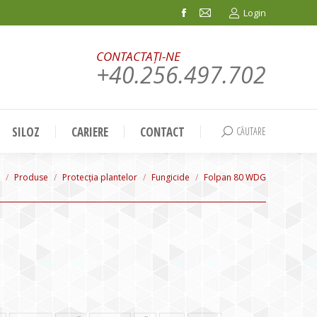
Login
Facebook
Mail
page
page
CONTACTAȚI-NE
opens
opens
+40.256.497.702
in
in
new
new
window
window
SILOZ
CARIERE
CONTACT
CĂUTARE
Search:
are here:
Produse
Protecția plantelor
Fungicide
Folpan 80 WDG