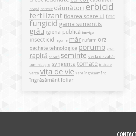
erbicid
dăunători
ceapă
cereale
fertilizant
floarea soarelui
fmc
fungicid
gama sementis
grâu
igiena publică
innvigo
măr
orz
insecticid
nufarm
legume
porumb
pachete tehnologice
prun
semințe
rapiță
sfecla de zahăr
secară
tomate
syngenta
summit agro
triticale
vița de vie
varza
Yara
îngrășământ
îngrășământ foliar
CONTAC