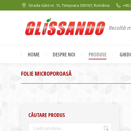
Strada Gării nr. 15, Timișoara 300167, România
+40.
Recoltă 
HOME
DESPRE NOI
PRODUSE
GHIDU
FOLIE MICROPOROASĂ
CĂUTARE PRODUS