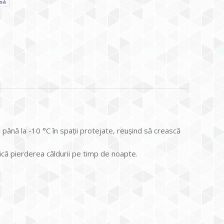
asă
i până la -10 °C în spații protejate, reușind să crească
dică pierderea căldurii pe timp de noapte.