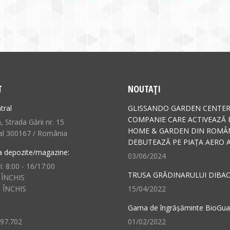
T
NOUTAȚI
tral
GLISSANDO GARDEN CENTER
COMPANIE CARE ACTIVEAZĂ 
 Strada Gării nr. 15
HOME & GARDEN DIN ROMÂN
al 300167 / România
DEBUTEAZĂ PE PIAȚA AERO A
a depozite/magazine:
03/06/2024
i: 8:00 - 16/17:00
TRUSA GRĂDINARULUI DIBAC
 ÎNCHIS
: ÎNCHIS
15/04/2022
Gama de îngrășăminte BioGu
497.702
01/02/2022