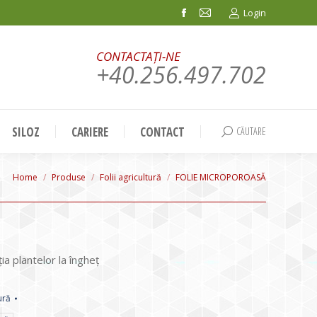
Login
Facebook
Mail
page
page
CONTACTAȚI-NE
opens
opens
+40.256.497.702
in
in
new
new
window
window
SILOZ
CARIERE
CONTACT
CĂUTARE
Search:
You are here:
Home
Produse
Folii agricultură
FOLIE MICROPOROASĂ
ia plantelor la îngheț
ură