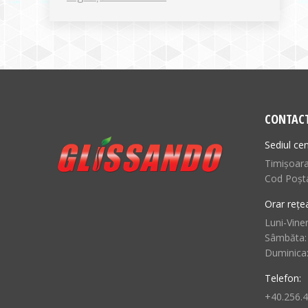
CONTAC
Sediul cen
Timișoara,
Cod Poșt
Orar rețe
Luni-Viner
Sâmbăta:
Duminica
Telefon:
+40.256.