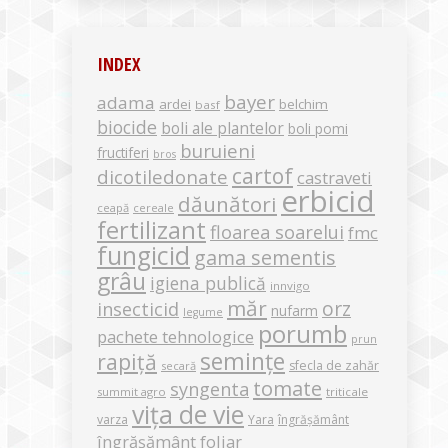
INDEX
bayer
adama
ardei
belchim
basf
biocide
boli ale plantelor
boli pomi
buruieni
fructiferi
bros
cartof
dicotiledonate
castraveti
erbicid
dăunători
ceapă
cereale
fertilizant
floarea soarelui
fmc
fungicid
gama sementis
grâu
igiena publică
innvigo
măr
orz
insecticid
nufarm
legume
porumb
pachete tehnologice
prun
semințe
rapiță
sfecla de zahăr
secară
tomate
syngenta
summit agro
triticale
vița de vie
varza
Yara
îngrășământ
îngrășământ foliar