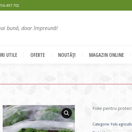
256.497.702
mai bună, doar împreună!
RI UTILE
OFERTE
NOUTĂȚI
MAGAZIN ONLINE
Folie pentru protecț
Categorie:
Folii agricult