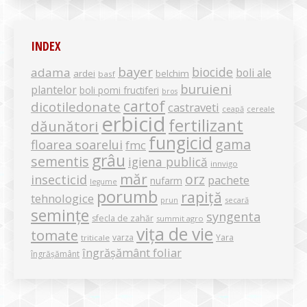
INDEX
bayer
biocide
adama
boli ale
ardei
belchim
basf
buruieni
plantelor
boli pomi fructiferi
bros
cartof
dicotiledonate
castraveti
ceapă
cereale
erbicid
fertilizant
dăunători
fungicid
gama
floarea soarelui
fmc
grâu
sementis
igiena publică
innvigo
măr
orz
insecticid
pachete
nufarm
legume
porumb
rapiță
tehnologice
secară
prun
semințe
syngenta
sfecla de zahăr
summit agro
vița de vie
tomate
varza
Yara
triticale
îngrășământ foliar
îngrășământ