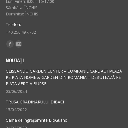
Luni-Vineri: 8:00 - 16/17:00
Sâmbăta: ÎNCHIS
Duminica: ÎNCHIS
Telefon:
+40.256.497.702
Find us on:
Facebook
Mail
page
page
NOUTAȚI
opens
opens
in
in
GLISSANDO GARDEN CENTER – COMPANIE CARE ACTIVEAZĂ
new
new
PE PIAȚA HOME & GARDEN DIN ROMÂNIA – DEBUTEAZĂ PE
PIAȚA AERO A BURSEI
window
window
03/06/2024
TRUSA GRĂDINARULUI DIBACI
15/04/2022
Gama de îngrășăminte BioGuano
01/02/2022