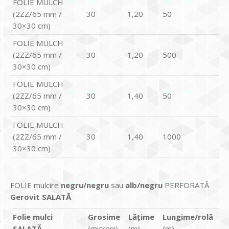
FOLIE MULCH
(2ZZ/65 mm /
30
1,20
50
30×30 cm)
FOLIE MULCH
(2ZZ/65 mm /
30
1,20
500
30×30 cm)
FOLIE MULCH
(2ZZ/65 mm /
30
1,40
50
30×30 cm)
FOLIE MULCH
(2ZZ/65 mm /
30
1,40
1000
30×30 cm)
FOLIE mulcire
negru/negru
sau
alb/negru
PERFORATĂ
Gerovit SALATĂ
Folie mulci
Grosime
Lățime
Lungime/rolă
SALATĂ
(microni)
(m)
(m)