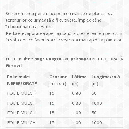
Se recomandă pentru acoperirea înainte de plantare, a
terenurilor ce urmează a fi cultivate, împiedicând
îmburuienarea acestora.
Reduce evaporarea apei, ajutând la creşterea temperaturii
în sol, ceea ce favorizează creşterea mai rapidă a plantelor.
FOLIE mulcire
negru/negru
sau
gri/negru
NEPERFORATĂ
Gerovit
Folie mulci
Grosime
Lățime
Lungime/rolă
NEPERFORATĂ
(microni)
(m)
(m)
FOLIE MULCH
15
0,80
50
FOLIE MULCH
15
0,80
1000
FOLIE MULCH
15
1,00
50
FOLIE MULCH
15
1,00
1000