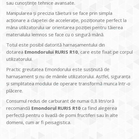
sau cunoștințe tehnice avansate.
Manipularea şi precizia tăieturii se face prin simpla
acţionare a clapetei de acceleraţie, poziţionate perfect la
mâna utilizatorului iar orientarea poziţiei pentru tăierea
materialului lemnos se face cu o singură mână.
Totul este posibil datorită harnaşamentului din
dotarea
Emondorului RURIS R10
, care este fixat pe corpul
utilizatorului.
Practic greutatea Emondorului este susţinută de
harnaşament şi nu de mâinile utilizatorului. Astfel, siguranţa
şi simplitatea modului de operare transformă munca într-o
plăcere.
Consumul redus de carburant de numai 0,8 litri/oră
recomandă
Emondorul RURIS R10
ca fiind alegerea
perfectă pentru o livadă de pomi fructiferi sau în alte
domenii, cum ar fi peisagistica.