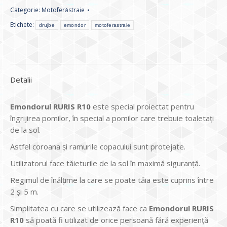
Categorie:
Motoferăstraie
Etichete:
drujbe
emondor
motoferastraie
Detalii
Emondorul RURIS R10
este special proiectat pentru
îngrijirea pomilor, în special a pomilor care trebuie toaletaţi
de la sol.
Astfel coroana şi ramurile copacului sunt protejate.
Utilizatorul face tăieturile de la sol în maximă siguranţă.
Regimul de înălţime la care se poate tăia este cuprins între
2 și 5 m.
Simplitatea cu care se utilizează face ca
Emondorul RURIS
R10
să poată fi utilizat de orice persoană fără experienţă