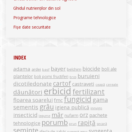
Ghidul nutrienților din sol
Programe tehnologice
Fișe date securitate
INDEX
bayer
biocide
adama
boli ale
ardei
belchim
basf
buruieni
plantelor
boli pomi fructiferi
bros
cartof
dicotiledonate
castraveti
ceapă
cereale
erbicid
fertilizant
dăunători
fungicid
gama
floarea soarelui
fmc
grâu
sementis
igiena publică
innvigo
măr
orz
insecticid
pachete
nufarm
legume
porumb
rapiță
tehnologice
secară
prun
semințe
syngenta
sfecla de zahăr
summit agro