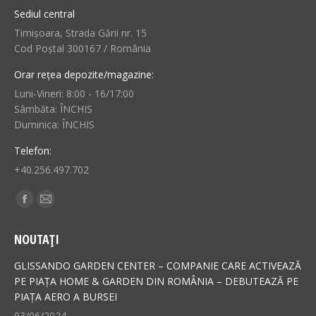
Sediul central
Timișoara, Strada Gării nr. 15
Cod Poștal 300167 / România
Orar rețea depozite/magazine:
Luni-Vineri: 8:00 - 16/17:00
Sâmbăta: ÎNCHIS
Duminica: ÎNCHIS
Telefon:
+40.256.497.702
Find us on:
Facebook
Mail
page
page
NOUTAȚI
opens
opens
in
in
GLISSANDO GARDEN CENTER – COMPANIE CARE ACTIVEAZĂ
new
new
PE PIAȚA HOME & GARDEN DIN ROMÂNIA – DEBUTEAZĂ PE
PIAȚA AERO A BURSEI
window
window
03/06/2024