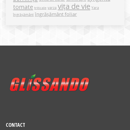
vița de vie
tomate
varza
Yara
triticale
îngrășământ foliar
îngrășământ
CONTACT