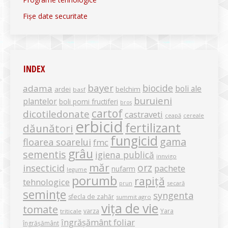
Fișe date securitate
INDEX
bayer
biocide
adama
boli ale
ardei
belchim
basf
buruieni
plantelor
boli pomi fructiferi
bros
cartof
dicotiledonate
castraveti
ceapă
cereale
erbicid
fertilizant
dăunători
fungicid
gama
floarea soarelui
fmc
grâu
sementis
igiena publică
innvigo
măr
orz
insecticid
pachete
nufarm
legume
porumb
rapiță
tehnologice
secară
prun
semințe
syngenta
sfecla de zahăr
summit agro
vița de vie
tomate
varza
Yara
triticale
îngrășământ foliar
îngrășământ