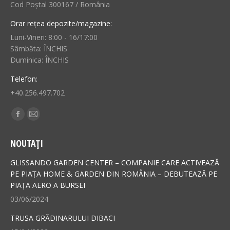
Cod Poștal 300167 / România
Orar rețea depozite/magazine:
Luni-Vineri: 8:00 - 16/17:00
Sâmbăta: ÎNCHIS
Duminica: ÎNCHIS
Telefon:
+40.256.497.702
Find us on:
Facebook
Mail
page
page
NOUTAȚI
opens
opens
in
in
GLISSANDO GARDEN CENTER – COMPANIE CARE ACTIVEAZĂ
new
new
PE PIAȚA HOME & GARDEN DIN ROMÂNIA – DEBUTEAZĂ PE
PIAȚA AERO A BURSEI
window
window
03/06/2024
TRUSA GRĂDINARULUI DIBACI